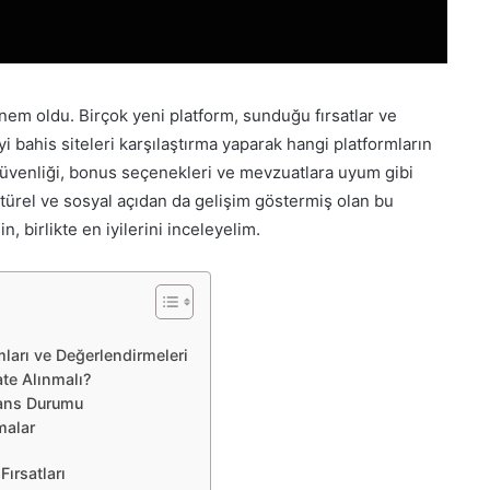
dönem oldu. Birçok yeni platform, sunduğu fırsatlar ve
yi bahis siteleri karşılaştırma yaparak hangi platformların
n güvenliği, bonus seçenekleri ve mevzuatlara uyum gibi
ltürel ve sosyal açıdan da gelişim göstermiş olan bu
 birlikte en iyilerini inceleyelim.
mları ve Değerlendirmeleri
ate Alınmalı?
isans Durumu
malar
ırsatları