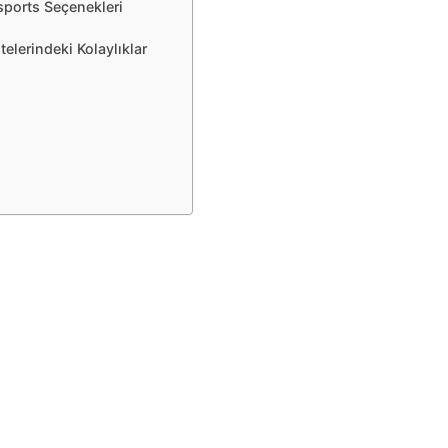
sports Seçenekleri
elerindeki Kolaylıklar