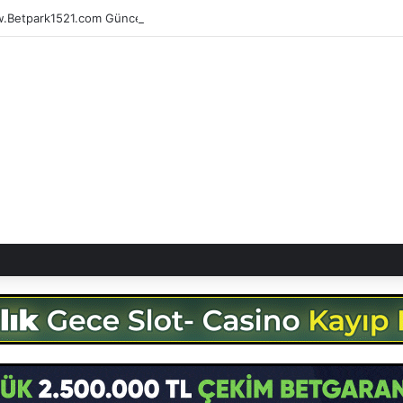
Betpark1521.com Güncel Giriş