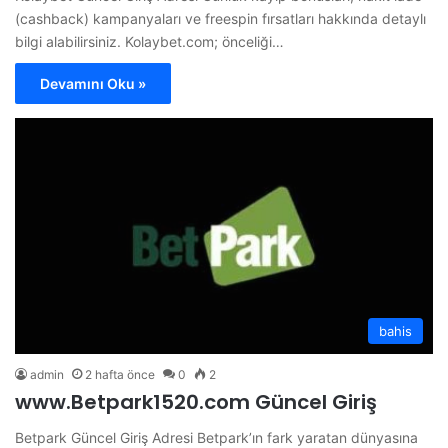
(cashback) kampanyaları ve freespin fırsatları hakkında detaylı
bilgi alabilirsiniz. Kolaybet.com; önceliği…
Devamını Oku »
bahis
admin
2 hafta önce
0
2
www.Betpark1520.com Güncel Giriş
Betpark Güncel Giriş Adresi Betpark’ın fark yaratan dünyasına