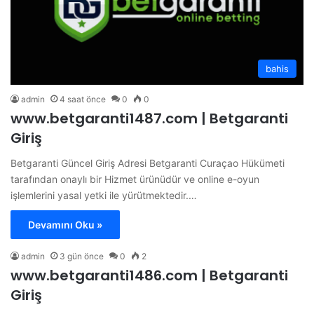
bahis
admin
4 saat önce
0
0
www.betgaranti1487.com | Betgaranti
Giriş
Betgaranti Güncel Giriş Adresi Betgaranti Curaçao Hükümeti
tarafından onaylı bir Hizmet ürünüdür ve online e-oyun
işlemlerini yasal yetki ile yürütmektedir.…
Devamını Oku »
admin
3 gün önce
0
2
www.betgaranti1486.com | Betgaranti
Giriş