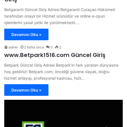
Betgaranti Güncel Giriş Adresi Betgaranti Curaçao Hükümeti
tarafından onaylı bir Hizmet ürünüdür ve online e-oyun
işlemlerini yasal yetki ile yürütmektedir.…
Devamını Oku »
admin
2 hafta önce
0
2
www.Betpark1516.com Güncel Giriş
Betpark Güncel Giriş Adresi Betpark’ın fark yaratan dünyasına
hoş geldiniz! Betpark.com; önceliği güvene dayalı, doğru
hizmet anlayışı, profesyonel kadrosu, hızlı…
Devamını Oku »