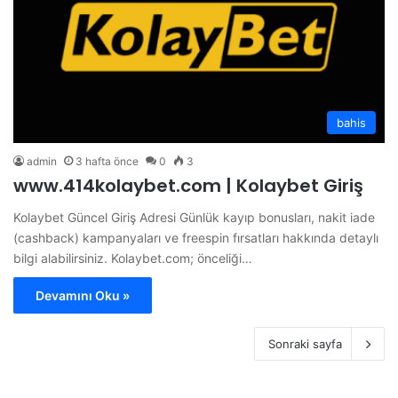
bahis
admin
3 hafta önce
0
3
www.414kolaybet.com | Kolaybet Giriş
Kolaybet Güncel Giriş Adresi Günlük kayıp bonusları, nakit iade
(cashback) kampanyaları ve freespin fırsatları hakkında detaylı
bilgi alabilirsiniz. Kolaybet.com; önceliği…
Devamını Oku »
Sonraki sayfa