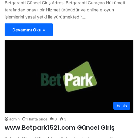
Betgaranti Güncel Giriş Adresi Betgaranti Curaçao Hükümeti
tarafından onaylı bir Hizmet ürünüdür ve online e-oyun
işlemlerini yasal yetki ile yürütmektedir.…
Devamını Oku »
bahis
admin
1 hafta önce
0
3
www.Betpark1521.com Güncel Giriş