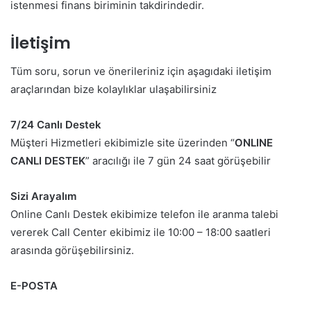
istenmesi finans biriminin takdirindedir.
İletişim
Tüm soru, sorun ve önerileriniz için aşagıdaki iletişim
araçlarından bize kolaylıklar ulaşabilirsiniz
7/24 Canlı Destek
Müşteri Hizmetleri ekibimizle site üzerinden “
ONLINE
CANLI DESTEK
” aracılığı ile 7 gün 24 saat görüşebilir
Sizi Arayalım
Online Canlı Destek ekibimize telefon ile aranma talebi
vererek Call Center ekibimiz ile 10:00 – 18:00 saatleri
arasında görüşebilirsiniz.
E-POSTA