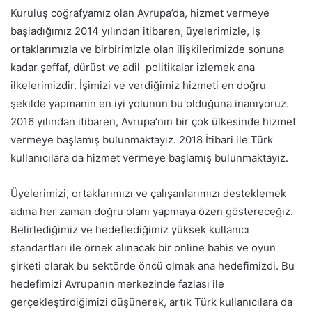
Kuruluş coğrafyamız olan Avrupa’da, hizmet vermeye
başladığımız 2014 yılından itibaren, üyelerimizle, iş
ortaklarımızla ve birbirimizle olan ilişkilerimizde sonuna
kadar şeffaf, dürüst ve adil politikalar izlemek ana
ilkelerimizdir. İşimizi ve verdiğimiz hizmeti en doğru
şekilde yapmanın en iyi yolunun bu olduğuna inanıyoruz.
2016 yılından itibaren, Avrupa’nın bir çok ülkesinde hizmet
vermeye başlamış bulunmaktayız. 2018 İtibari ile Türk
kullanıcılara da hizmet vermeye başlamış bulunmaktayız.
Üyelerimizi, ortaklarımızı ve çalışanlarımızı desteklemek
adına her zaman doğru olanı yapmaya özen göstereceğiz.
Belirlediğimiz ve hedeflediğimiz yüksek kullanıcı
standartları ile örnek alınacak bir online bahis ve oyun
şirketi olarak bu sektörde öncü olmak ana hedefimizdi. Bu
hedefimizi Avrupanın merkezinde fazlası ile
gerçekleştirdiğimizi düşünerek, artık Türk kullanıcılara da