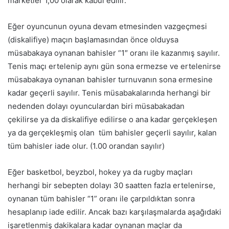
marketler 1,00 olarak kabul edilir.
Eğer oyuncunun oyuna devam etmesinden vazgeçmesi
(diskalifiye) maçın başlamasından önce olduysa
müsabakaya oynanan bahisler “1″ oranı ile kazanmış sayılır.
Tenis maçı ertelenip aynı gün sona ermezse ve ertelenirse
müsabakaya oynanan bahisler turnuvanın sona ermesine
kadar geçerli sayılır. Tenis müsabakalarında herhangi bir
nedenden dolayı oyunculardan biri müsabakadan
çekilirse ya da diskalifiye edilirse o ana kadar gerçekleşen
ya da gerçekleşmiş olan tüm bahisler geçerli sayılır, kalan
tüm bahisler iade olur. (1.00 orandan sayılır)
Eğer basketbol, beyzbol, hokey ya da rugby maçları
herhangi bir sebepten dolayı 30 saatten fazla ertelenirse,
oynanan tüm bahisler “1” oranı ile çarpıldıktan sonra
hesaplanıp iade edilir. Ancak bazı karşılaşmalarda aşağıdaki
işaretlenmiş dakikalara kadar oynanan maçlar da