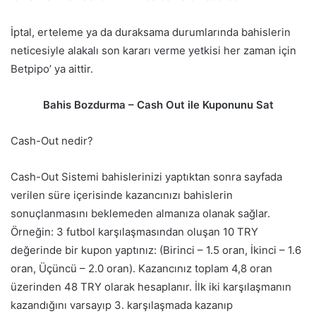
İptal, erteleme ya da duraksama durumlarında bahislerin
neticesiyle alakalı son kararı verme yetkisi her zaman için
Betpipo’ ya aittir.
Bahis Bozdurma – Cash Out ile Kuponunu Sat
Cash-Out nedir?
Cash-Out Sistemi bahislerinizi yaptıktan sonra sayfada
verilen süre içerisinde kazancınızı bahislerin
sonuçlanmasını beklemeden almanıza olanak sağlar.
Örneğin: 3 futbol karşılaşmasından oluşan 10 TRY
değerinde bir kupon yaptınız: (Birinci – 1.5 oran, İkinci – 1.6
oran, Üçüncü – 2.0 oran). Kazancınız toplam 4,8 oran
üzerinden 48 TRY olarak hesaplanır. İlk iki karşılaşmanın
kazandığını varsayıp 3. karşılaşmada kazanıp