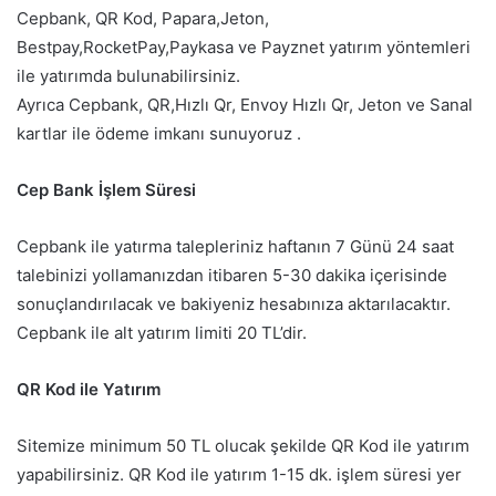
Cepbank, QR Kod, Papara,Jeton,
Bestpay,RocketPay,Paykasa ve Payznet yatırım yöntemleri
ile yatırımda bulunabilirsiniz.
Ayrıca Cepbank, QR,Hızlı Qr, Envoy Hızlı Qr, Jeton ve Sanal
kartlar ile ödeme imkanı sunuyoruz .
Cep Bank İşlem Süresi
Cepbank ile yatırma talepleriniz haftanın 7 Günü 24 saat
talebinizi yollamanızdan itibaren 5-30 dakika içerisinde
sonuçlandırılacak ve bakiyeniz hesabınıza aktarılacaktır.
Cepbank ile alt yatırım limiti 20 TL’dir.
QR Kod ile Yatırım
Sitemize minimum 50 TL olucak şekilde QR Kod ile yatırım
yapabilirsiniz. QR Kod ile yatırım 1-15 dk. işlem süresi yer