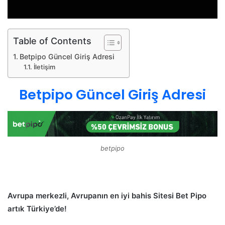
Table of Contents
Betpipo Güncel Giriş Adresi
İletişim
Betpipo Güncel Giriş Adresi
betpipo
Avrupa merkezli, Avrupanın en iyi bahis Sitesi Bet Pipo
artık Türkiye’de!