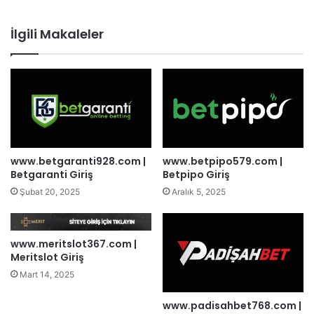
sitesi
İlgili Makaleler
www.betgaranti928.com |
www.betpipo579.com |
Betgaranti Giriş
Betpipo Giriş
Şubat 20, 2025
Aralık 5, 2025
www.meritslot367.com |
Meritslot Giriş
Mart 14, 2025
www.padisahbet768.com |