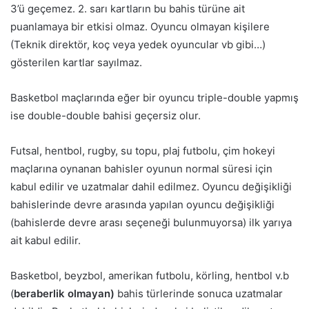
3’ü geçemez. 2. sarı kartların bu bahis türüne ait
puanlamaya bir etkisi olmaz. Oyuncu olmayan kişilere
(Teknik direktör, koç veya yedek oyuncular vb gibi…)
gösterilen kartlar sayılmaz.
Basketbol maçlarında eğer bir oyuncu triple-double yapmış
ise double-double bahisi geçersiz olur.
Futsal, hentbol, rugby, su topu, plaj futbolu, çim hokeyi
maçlarına oynanan bahisler oyunun normal süresi için
kabul edilir ve uzatmalar dahil edilmez. Oyuncu değişikliği
bahislerinde devre arasında yapılan oyuncu değişikliği
(bahislerde devre arası seçeneği bulunmuyorsa) ilk yarıya
ait kabul edilir.
Basketbol, beyzbol, amerikan futbolu, körling, hentbol v.b
(
beraberlik olmayan)
bahis türlerinde sonuca uzatmalar