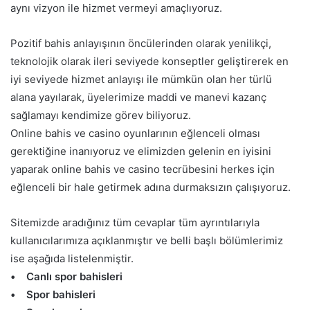
aynı vizyon ile hizmet vermeyi amaçlıyoruz.
Pozitif bahis anlayışının öncülerinden olarak yenilikçi,
teknolojik olarak ileri seviyede konseptler geliştirerek en
iyi seviyede hizmet anlayışı ile mümkün olan her türlü
alana yayılarak, üyelerimize maddi ve manevi kazanç
sağlamayı kendimize görev biliyoruz.
Online bahis ve casino oyunlarının eğlenceli olması
gerektiğine inanıyoruz ve elimizden gelenin en iyisini
yaparak online bahis ve casino tecrübesini herkes için
eğlenceli bir hale getirmek adına durmaksızın çalışıyoruz.
Sitemizde aradığınız tüm cevaplar tüm ayrıntılarıyla
kullanıcılarımıza açıklanmıştır ve belli başlı bölümlerimiz
ise aşağıda listelenmiştir.
• Canlı spor bahisleri
• Spor bahisleri