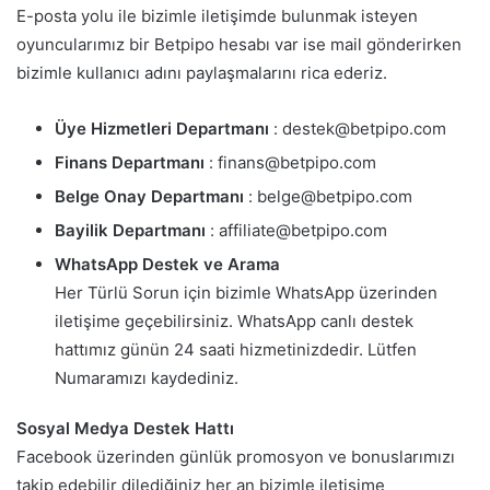
E-posta yolu ile bizimle iletişimde bulunmak isteyen
oyuncularımız bir Betpipo hesabı var ise mail gönderirken
bizimle kullanıcı adını paylaşmalarını rica ederiz.
Üye Hizmetleri Departmanı
:
destek@betpipo.com
Finans Departmanı
:
finans@betpipo.com
Belge Onay Departmanı
:
belge@betpipo.com
Bayilik Departmanı
:
affiliate@betpipo.com
WhatsApp Destek ve Arama
Her Türlü Sorun için bizimle WhatsApp üzerinden
iletişime geçebilirsiniz. WhatsApp canlı destek
hattımız günün 24 saati hizmetinizdedir. Lütfen
Numaramızı kaydediniz.
Sosyal Medya Destek Hattı
Facebook üzerinden günlük promosyon ve bonuslarımızı
takip edebilir dilediğiniz her an bizimle iletişime