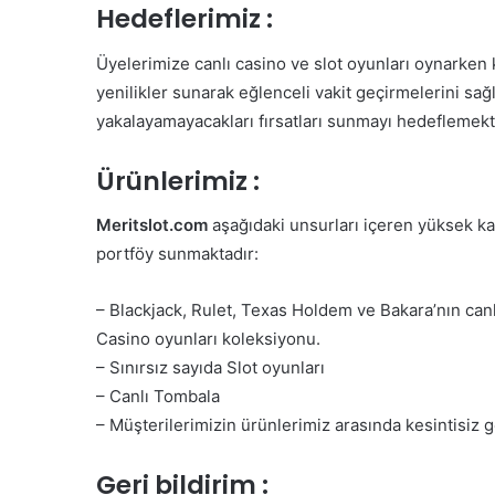
Hedeflerimiz :
Üyelerimize canlı casino ve slot oyunları oynarken ke
yenilikler sunarak eğlenceli vakit geçirmelerini sağl
yakalayamayacakları fırsatları sunmayı hedeflemekt
Ürünlerimiz :
Meritslot.com
aşağıdaki unsurları içeren yüksek kal
portföy sunmaktadır:
– Blackjack, Rulet, Texas Holdem ve Bakara’nın can
Casino oyunları koleksiyonu.
– Sınırsız sayıda Slot oyunları
– Canlı Tombala
– Müşterilerimizin ürünlerimiz arasında kesintisiz 
Geri bildirim :