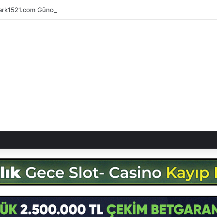
rk1521.com Güncel Giriş