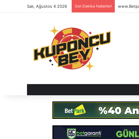
Salı, Ağustos 4 2026
Son Dakika Haberleri
www.Betpa