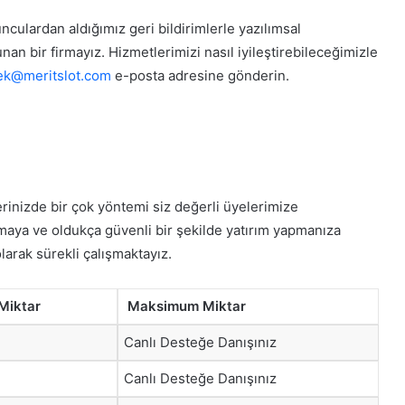
culardan aldığımız geri bildirimlerle yazılımsal
an bir firmayız. Hizmetlerimizi nasıl iyileştirebileceğimizle
ek
@meritslot.com
e-posta adresine gönderin.
rinizde bir çok yöntemi siz değerli üyelerimize
maya ve oldukça güvenli bir şekilde yatırım yapmanıza
arak sürekli çalışmaktayız.
Miktar
Maksimum Miktar
Canlı Desteğe Danışınız
Canlı Desteğe Danışınız