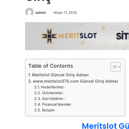
admin
Nisan 11, 2025
Table of Contents
Meritslot Güncel Giriş Adresi
www.meritslot370.com Güncel Giriş Adresi
Hedeflerimiz :
Ürünlerimiz :
Geri bildirim :
Finansal İşlemler
İletişim
Meritslot Gü