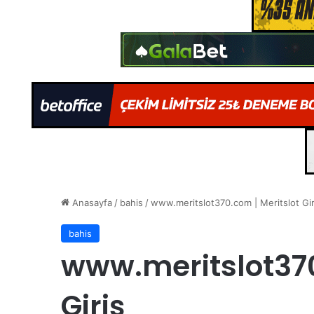
Anasayfa
/
bahis
/
www.meritslot370.com | Meritslot Gir
bahis
www.meritslot370
Giriş