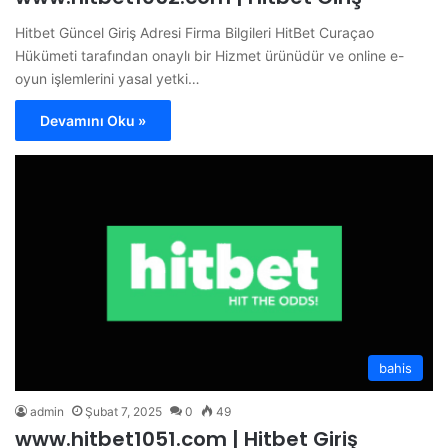
Hitbet Güncel Giriş Adresi Firma Bilgileri HitBet Curaçao
Hükümeti tarafından onaylı bir Hizmet ürünüdür ve online e-
oyun işlemlerini yasal yetki…
Devamını Oku »
bahis
admin
Şubat 7, 2025
0
49
www.hitbet1051.com | Hitbet Giriş