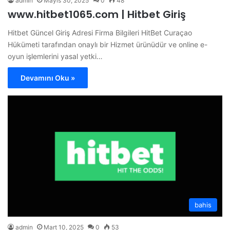
admin
Mayıs 30, 2025
0
48
www.hitbet1065.com | Hitbet Giriş
Hitbet Güncel Giriş Adresi Firma Bilgileri HitBet Curaçao
Hükümeti tarafından onaylı bir Hizmet ürünüdür ve online e-
oyun işlemlerini yasal yetki…
Devamını Oku »
bahis
admin
Mart 10, 2025
0
53