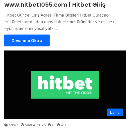
www.hitbet1055.com | Hitbet Giriş
Hitbet Güncel Giriş Adresi Firma Bilgileri HitBet Curaçao
Hükümeti tarafından onaylı bir Hizmet ürünüdür ve online e-
oyun işlemlerini yasal yetki…
Devamını Oku »
bahis
admin
Mart 4, 2025
0
49