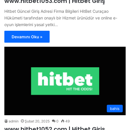
www.hitbet1053.com | Hitbet Giriş
Hitbet Güncel Giriş Adresi Firma Bilgileri HitBet Curaçao
Hükümeti tarafından onaylı bir Hizmet ürünüdür ve online e-
oyun işlemlerini yasal yetki…
Devamını Oku »
bahis
admin
Şubat 20, 2025
0
49
www.hitbet1052.com | Hitbet Giriş