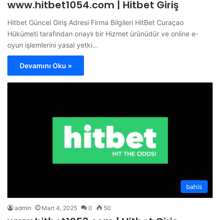
www.hitbet1054.com | Hitbet Giriş
Hitbet Güncel Giriş Adresi Firma Bilgileri HitBet Curaçao
Hükümeti tarafından onaylı bir Hizmet ürünüdür ve online e-
oyun işlemlerini yasal yetki…
Devamını Oku »
bahis
admin
Mart 4, 2025
0
50