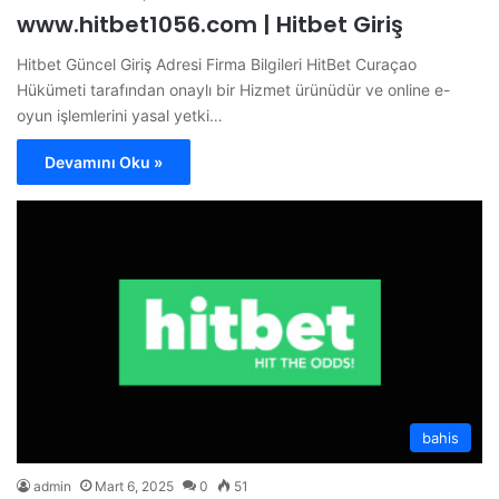
www.hitbet1056.com | Hitbet Giriş
Hitbet Güncel Giriş Adresi Firma Bilgileri HitBet Curaçao
Hükümeti tarafından onaylı bir Hizmet ürünüdür ve online e-
oyun işlemlerini yasal yetki…
Devamını Oku »
bahis
admin
Mart 6, 2025
0
51