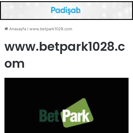
Anasayfa
/
www.betpark1028.com
www.betpark1028.c
om