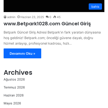
bahis
admin
Haziran 23, 2025
0
45
www.Betpark1028.com Güncel Giriş
Betpark Güncel Giriş Adresi Betpark’ın fark yaratan dünyasına
hoş geldiniz! Betpark.com; önceliği güvene dayalı, doğru
hizmet anlayışı, profesyonel kadrosu, hızlı…
Devamını Oku »
Archives
Ağustos 2026
Temmuz 2026
Haziran 2026
Mayıs 2026