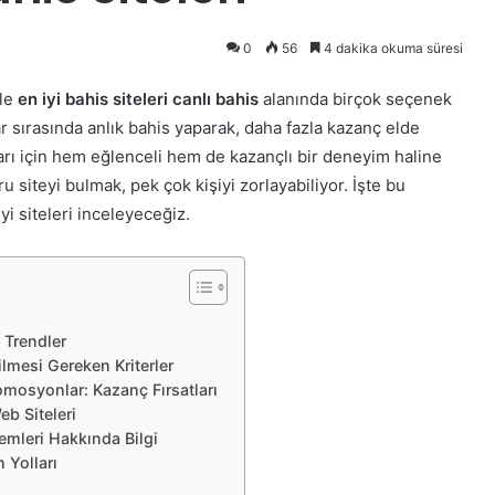
0
56
4 dakika okuma süresi
kle
en iyi bahis siteleri canlı bahis
alanında birçok seçenek
ar sırasında anlık bahis yaparak, daha fazla kazanç elde
arı için hem eğlenceli hem de kazançlı bir deneyim haline
u siteyi bulmak, pek çok kişiyi zorlayabiliyor. İşte bu
i siteleri inceleyeceğiz.
 Trendler
ilmesi Gereken Kriterler
omosyonlar: Kazanç Fırsatları
b Siteleri
lemleri Hakkında Bilgi
 Yolları