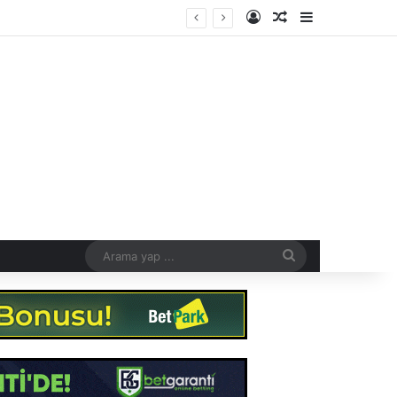
Kayıt Ol
Rastgele Makale
Kenar Bölme
Arama
yap
...