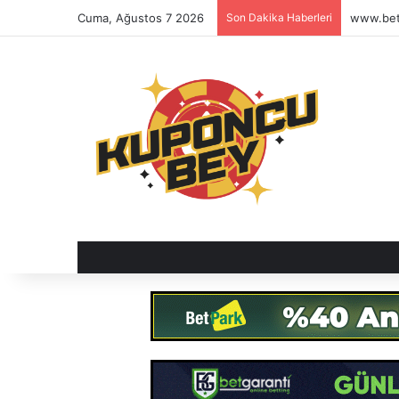
Cuma, Ağustos 7 2026
Son Dakika Haberleri
www.betg