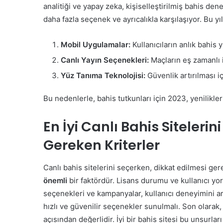
analitiği ve yapay zeka, kişiselleştirilmiş bahis den
daha fazla seçenek ve ayrıcalıkla karşılaşıyor. Bu yı
Mobil Uygulamalar:
Kullanıcıların anlık bahis 
Canlı Yayın Seçenekleri:
Maçların eş zamanlı i
Yüz Tanıma Teknolojisi:
Güvenlik artırılması iç
Bu nedenlerle, bahis tutkunları için 2023, yeniliklerin
En İyi Canlı Bahis Siteleri
Gereken Kriterler
Canlı bahis sitelerini seçerken, dikkat edilmesi gere
önemli
bir faktördür. Lisans durumu ve kullanıcı yorum
seçenekleri ve kampanyalar, kullanıcı deneyimini artı
hızlı ve güvenilir seçenekler sunulmalı. Son olarak
açısından değerlidir. İyi bir bahis sitesi bu unsurl