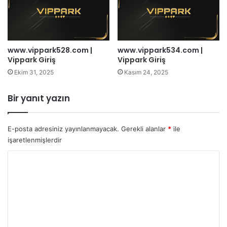
www.vippark528.com |
www.vippark534.com |
Vippark Giriş
Vippark Giriş
Ekim 31, 2025
Kasım 24, 2025
Bir yanıt yazın
E-posta adresiniz yayınlanmayacak.
Gerekli alanlar
*
ile
işaretlenmişlerdir
Y
o
r
u
m