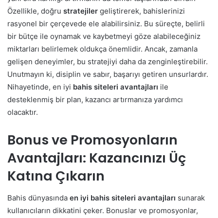
Özellikle, doğru
stratejiler
geliştirerek, bahislerinizi
rasyonel bir çerçevede ele alabilirsiniz. Bu süreçte, belirli
bir bütçe ile oynamak ve kaybetmeyi göze alabileceğiniz
miktarları belirlemek oldukça önemlidir. Ancak, zamanla
gelişen deneyimler, bu stratejiyi daha da zenginleştirebilir.
Unutmayın ki, disiplin ve sabır, başarıyı getiren unsurlardır.
Nihayetinde, en iyi
bahis siteleri avantajları
ile
desteklenmiş bir plan, kazancı artırmanıza yardımcı
olacaktır.
Bonus ve Promosyonların
Avantajları: Kazancınızı Üç
Katına Çıkarın
Bahis dünyasında
en iyi bahis siteleri avantajları
sunarak
kullanıcıların dikkatini çeker. Bonuslar ve promosyonlar,