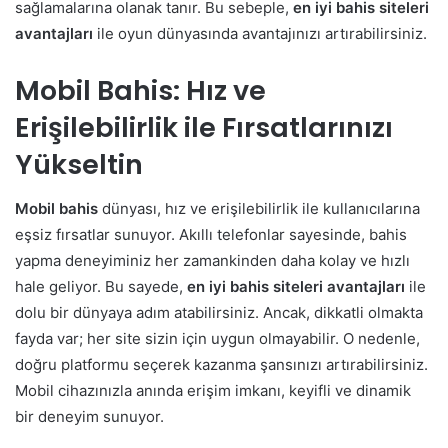
sağlamalarına olanak tanır. Bu sebeple,
en iyi bahis siteleri
avantajları
ile oyun dünyasında avantajınızı artırabilirsiniz.
Mobil Bahis: Hız ve
Erişilebilirlik ile Fırsatlarınızı
Yükseltin
Mobil bahis
dünyası, hız ve erişilebilirlik ile kullanıcılarına
eşsiz fırsatlar sunuyor. Akıllı telefonlar sayesinde, bahis
yapma deneyiminiz her zamankinden daha kolay ve hızlı
hale geliyor. Bu sayede,
en iyi bahis siteleri avantajları
ile
dolu bir dünyaya adım atabilirsiniz. Ancak, dikkatli olmakta
fayda var; her site sizin için uygun olmayabilir. O nedenle,
doğru platformu seçerek kazanma şansınızı artırabilirsiniz.
Mobil cihazınızla anında erişim imkanı, keyifli ve dinamik
bir deneyim sunuyor.