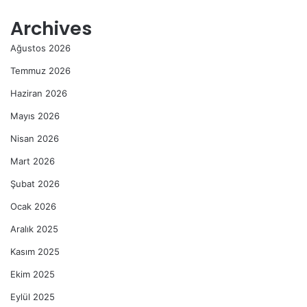
Archives
Ağustos 2026
Temmuz 2026
Haziran 2026
Mayıs 2026
Nisan 2026
Mart 2026
Şubat 2026
Ocak 2026
Aralık 2025
Kasım 2025
Ekim 2025
Eylül 2025