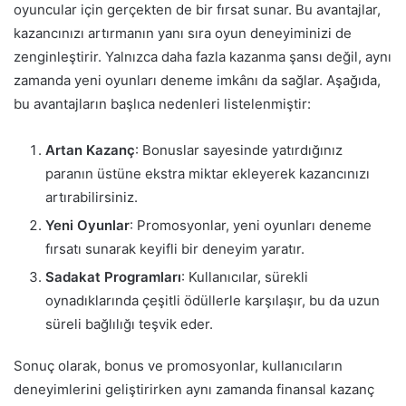
oyuncular için gerçekten de bir fırsat sunar. Bu avantajlar,
kazancınızı artırmanın yanı sıra oyun deneyiminizi de
zenginleştirir. Yalnızca daha fazla kazanma şansı değil, aynı
zamanda yeni oyunları deneme imkânı da sağlar. Aşağıda,
bu avantajların başlıca nedenleri listelenmiştir:
Artan Kazanç
: Bonuslar sayesinde yatırdığınız
paranın üstüne ekstra miktar ekleyerek kazancınızı
artırabilirsiniz.
Yeni Oyunlar
: Promosyonlar, yeni oyunları deneme
fırsatı sunarak keyifli bir deneyim yaratır.
Sadakat Programları
: Kullanıcılar, sürekli
oynadıklarında çeşitli ödüllerle karşılaşır, bu da uzun
süreli bağlılığı teşvik eder.
Sonuç olarak, bonus ve promosyonlar, kullanıcıların
deneyimlerini geliştirirken aynı zamanda finansal kazanç