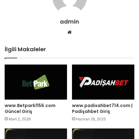
admin
Web
sitesi
İlgili Makaleler
www.Betpark1156.com
www.padisahbet714.com |
Güncel Giriş
Padişahbet Giriş
Mart 2, 2026
Haziran 26, 2025