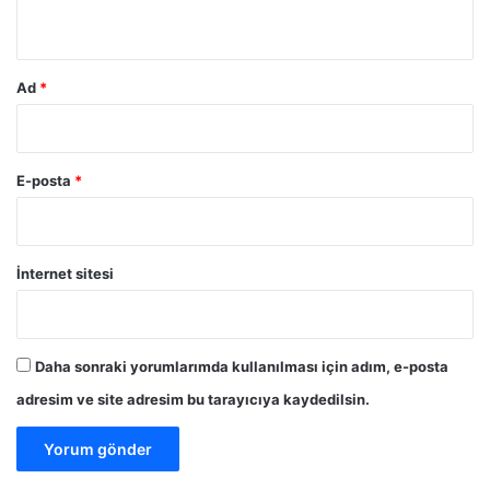
*
Ad
*
E-posta
*
İnternet sitesi
Daha sonraki yorumlarımda kullanılması için adım, e-posta
adresim ve site adresim bu tarayıcıya kaydedilsin.