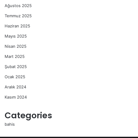
Ağustos 2025
Temmuz 2025
Haziran 2025
Mayıs 2025
Nisan 2025
Mart 2025
Şubat 2025
Ocak 2025
Aralık 2024
Kasım 2024
Categories
bahis