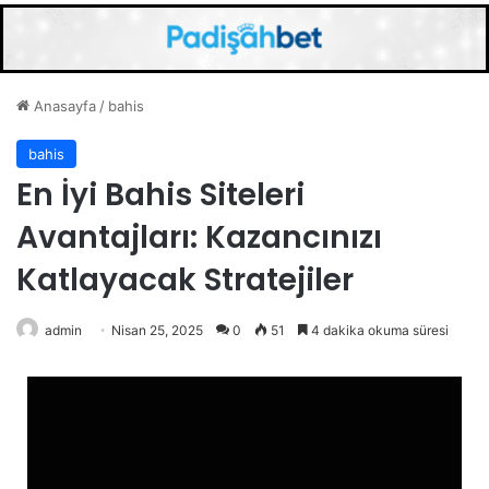
Anasayfa
/
bahis
bahis
En İyi Bahis Siteleri
Avantajları: Kazancınızı
Katlayacak Stratejiler
admin
Nisan 25, 2025
0
51
4 dakika okuma süresi