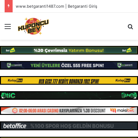
www.betgaranti1487.com | Betgaranti Giriş
Menü
Ar