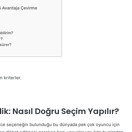
ni Avantaja Çevirme
bilirim?
r?
 sürer?
 kriterler.
lik: Nasıl Doğru Seçim Yapılır?
lerce seçeneğin bulunduğu bu dünyada pek çok oyuncu için