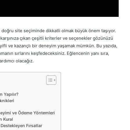
 doğru site seçiminde dikkatli olmak büyük önem taşıyor.
rşınıza çıkan çeşitli kriterler ve seçenekler gözünüzü
 keyifli ve kazançlı bir deneyim yaşamak mümkün. Bu yazıda,
anmanın sırlarını keşfedeceksiniz. Eğlencenin yanı sıra,
yardımcı olacağız.
m Yapılır?
knikleri
 Deneyimi ve Ödeme Yöntemleri
n Kural
Destekleyen Fırsatlar