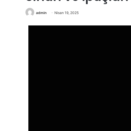
admin
Nisan 19, 2025