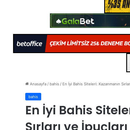
Anasayfa
/
bahis
/
En İyi Bahis Siteleri: Kazanmanın Sırlar
bahis
En İyi Bahis Site
Sırları ve İpuçları