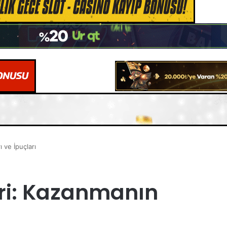
ı ve İpuçları
leri: Kazanmanın