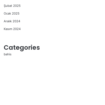
Şubat 2025
Ocak 2025
Aralık 2024
Kasım 2024
Categories
bahis