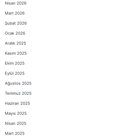
Nisan 2026
Mart 2026
Şubat 2026
Ocak 2026
Aralık 2025
Kasım 2025
Ekim 2025
Eylül 2025
Ağustos 2025
Temmuz 2025
Haziran 2025
Mayıs 2025
Nisan 2025
Mart 2025