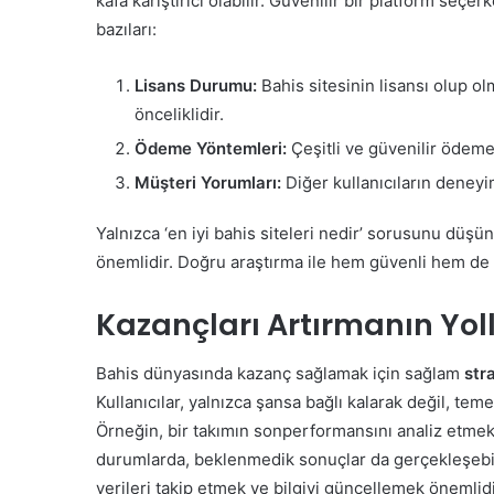
kafa karıştırıcı olabilir. Güvenilir bir platform seç
bazıları:
Lisans Durumu:
Bahis sitesinin lisansı olup olm
önceliklidir.
Ödeme Yöntemleri:
Çeşitli ve güvenilir ödeme
Müşteri Yorumları:
Diğer kullanıcıların deneyim
Yalnızca ‘en iyi bahis siteleri nedir’ sorusunu d
önemlidir. Doğru araştırma ile hem güvenli hem de k
Kazançları Artırmanın Yolla
Bahis dünyasında kazanç sağlamak için sağlam
str
Kullanıcılar, yalnızca şansa bağlı kalarak değil, teme
Örneğin, bir takımın sonperformansını analiz etmek
durumlarda, beklenmedik sonuçlar da gerçekleşebil
verileri takip etmek ve bilgiyi güncellemek önemlidir. 