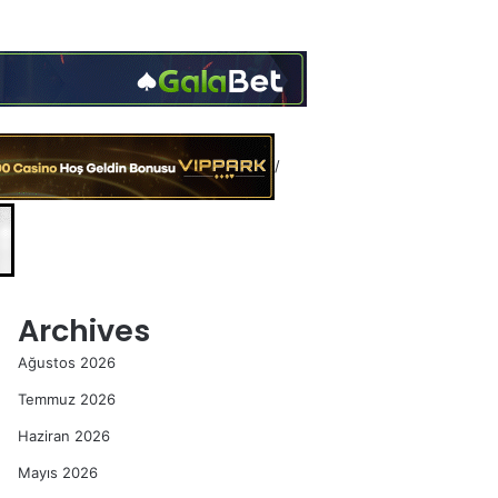
/
Archives
Ağustos 2026
Temmuz 2026
Haziran 2026
Mayıs 2026