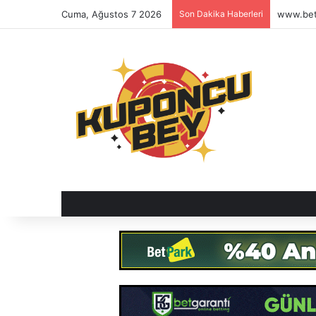
Cuma, Ağustos 7 2026
Son Dakika Haberleri
www.betg