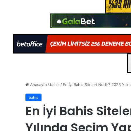
Anasayfa
/
bahis
/
En İyi Bahis Siteleri Nedir? 2023 Yıl
bahis
En İyi Bahis Sitel
Yılında Seçim Ya