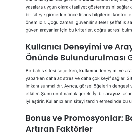
yasalara uygun olarak faaliyet göstermesini sağlarke
bir siteye girmeden önce lisans bilgilerini kontrol
önemlidir. Çoğu zaman, güvenilir siteler şeffaflık 
güven arayanlar için bu kriterler, doğru adresi bulma
Kullanıcı Deneyimi ve Aray
Önünde Bulundurulması G
Bir bahis sitesi seçerken,
kullanıcı
deneyimi ve aray
yaparken daha az stres ve daha çok keyif sağlar. Sit
imkanı sunmalıdır. Ayrıca, görsel öğelerin dengesi ve
etkiler. Şunu unutmamak gerek: İyi bir
arayüz
tasar
iyileştirir. Kullanıcıların siteyi tercih etmesinde bu u
Bonus ve Promosyonlar: Bah
Artıran Faktörler