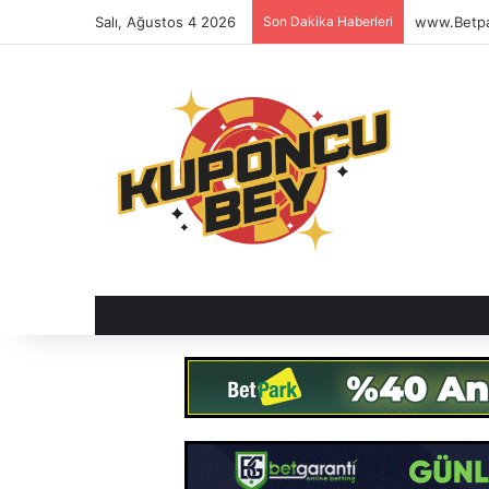
Salı, Ağustos 4 2026
Son Dakika Haberleri
www.Betpa