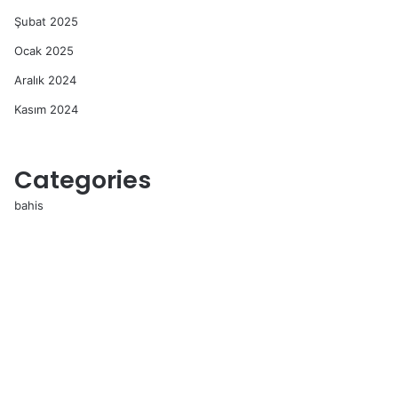
Şubat 2025
Ocak 2025
Aralık 2024
Kasım 2024
Categories
bahis