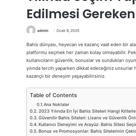
Edilmesi Gereken
admin
Ocak 8, 2025
Bahis dünyası, heyecan ve kazanç vaat eden bir alan
platformu seçmek her zaman kolay olmayabilir. Pek
kullanıcıların güvenlik, bonuslar ve sundukları oyun 
yılında tercih yaparken dikkat edeceğiniz unsurlar
kazançlı bir deneyim yaşayabilirsiniz.
Table of Contents
Ana Noktalar
2023 Yılında En İyi Bahis Siteleri Hangi Kriterl
Güvenilir Bahis Siteleri: Lisans ve Güvenlik Ö
Kullanıcı Deneyimi ve Arayüz: Bahis Sitesi S
Bonus ve Promosyonlar: Bahis Sitelerinin Çekici