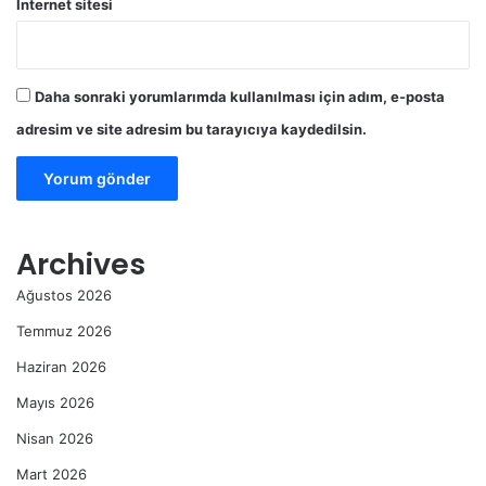
İnternet sitesi
Daha sonraki yorumlarımda kullanılması için adım, e-posta
adresim ve site adresim bu tarayıcıya kaydedilsin.
Archives
Ağustos 2026
Temmuz 2026
Haziran 2026
Mayıs 2026
Nisan 2026
Mart 2026