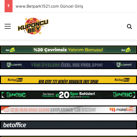
www.Betpark1521.com Güncel Giriş
Menü
Ar