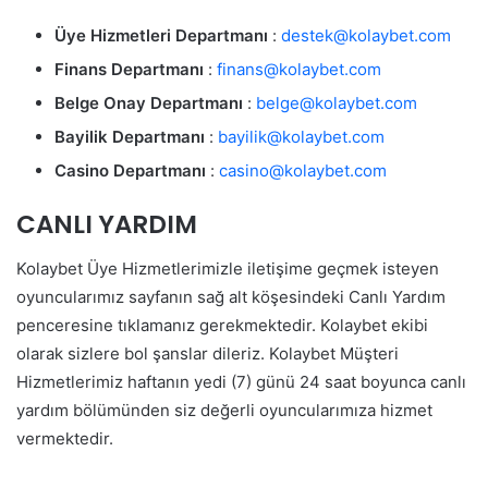
Üye Hizmetleri Departmanı
:
destek@kolaybet.com
Finans Departmanı
:
finans@kolaybet.com
Belge Onay Departmanı
:
belge@kolaybet.com
Bayilik Departmanı
:
bayilik
@kolaybet.com
Casino Departmanı
:
casino@kolaybet.com
CANLI YARDIM
Kolaybet Üye Hizmetlerimizle iletişime geçmek isteyen
oyuncularımız sayfanın sağ alt köşesindeki Canlı Yardım
penceresine tıklamanız gerekmektedir. Kolaybet ekibi
olarak sizlere bol şanslar dileriz. Kolaybet Müşteri
Hizmetlerimiz haftanın yedi (7) günü 24 saat boyunca canlı
yardım bölümünden siz değerli oyuncularımıza hizmet
vermektedir.