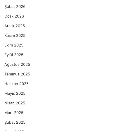
Şubat 2026
Ocak 2026
Aralık 2025
Kasım 2025
Ekim 2025
Eylül 2025
Ağustos 2025
Temmuz 2025
Haziran 2025
Mayıs 2025
Nisan 2025
Mart 2025
Şubat 2025