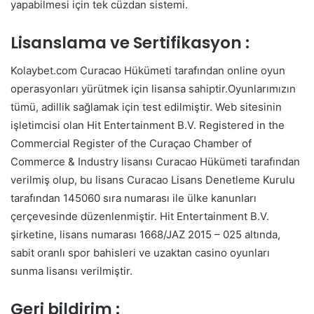
yapabilmesi için tek cüzdan sistemi.
Lisanslama ve Sertifikasyon :
Kolaybet.com Curacao Hükümeti tarafından online oyun
operasyonları yürütmek için lisansa sahiptir.Oyunlarımızın
tümü, adillik sağlamak için test edilmiştir. Web sitesinin
işletimcisi olan Hit Entertainment B.V. Registered in the
Commercial Register of the Curaçao Chamber of
Commerce & Industry lisansı Curacao Hükümeti tarafından
verilmiş olup, bu lisans Curacao Lisans Denetleme Kurulu
tarafından 145060 sıra numarası ile ülke kanunları
çerçevesinde düzenlenmiştir. Hit Entertainment B.V.
şirketine, lisans numarası 1668/JAZ 2015 – 025 altında,
sabit oranlı spor bahisleri ve uzaktan casino oyunları
sunma lisansı verilmiştir.
Geri bildirim :