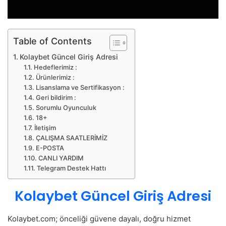
Table of Contents
Kolaybet Güncel Giriş Adresi
Hedeflerimiz :
Ürünlerimiz :
Lisanslama ve Sertifikasyon :
Geri bildirim :
Sorumlu Oyunculuk
18+
İletişim
ÇALIŞMA SAATLERİMİZ
E-POSTA
CANLI YARDIM
Telegram Destek Hattı
Kolaybet Güncel Giriş Adresi
Kolaybet.com; önceliği güvene dayalı, doğru hizmet