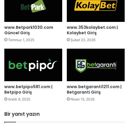
www.Betpark1030.com
www.353kolaybet.com |
Güncel Giriş
Kolaybet Giriş
Temmuz 1, 2025
Şubat 23, 2026
www.betpipo581.com |
www.betgaranti1211.com |
Betpipo Giriş
Betgaranti Giriş
Aralık 9, 2025
Nisan 15, 2026
Bir yanıt yazın