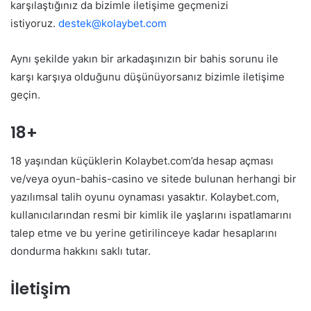
karşılaştığınız da bizimle iletişime geçmenizi
istiyoruz.
destek@kolaybet.com
Aynı şekilde yakın bir arkadaşınızın bir bahis sorunu ile
karşı karşıya olduğunu düşünüyorsanız bizimle iletişime
geçin.
18+
18 yaşından küçüklerin Kolaybet.com’da hesap açması
ve/veya oyun-bahis-casino ve sitede bulunan herhangi bir
yazılımsal talih oyunu oynaması yasaktır. Kolaybet.com,
kullanıcılarından resmi bir kimlik ile yaşlarını ispatlamarını
talep etme ve bu yerine getirilinceye kadar hesaplarını
dondurma hakkını saklı tutar.
İletişim