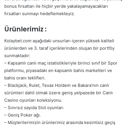
bonus fırsatları ile hiçbir yerde yakalayamayacakları
fırsatları sunmayı hedeflemekteyiz.
Ürünlerimiz :
Kolaybet.com aşağıdaki unsurları içeren yüksek kaliteli
ürünlerden ve 3. taraf içeriklerinden oluşan bir portföy
sunmaktadır:
– Kapsamlı canlı maç istatistikleriyle birinci sınıf bir Spor
platformu, piyasadaki en kapsamlı bahis marketleri ve
bahis oranı teklifleri.
– Blackjack, Rulet, Texas Holdem ve Bakara’nın canlı
sürümleri dahil olmak üzere geniş yelpazede bir Canlı
Casino oyunları koleksiyonu.
– Sınırsız sayıda Slot oyunları
– Geniş Poker ağı.
– Müşterilerimizin ürünlerimiz arasında kesintisiz geçiş