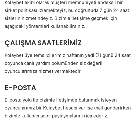
Kolaybet ekibi olarak müşteri memnuniyeti endeksli bir
şirket politikası izlemekteyiz, bu doğrultuda 7 gün 24 saat
sizlerin hizmetindeyiz. Bizimle iletişime geçmek için
aşağıdaki yöntemleri kullanabilirsiniz.
ÇALIŞMA SAATLERİMİZ
Kolaybet üye temsilcilerimiz haftanın yedi (7) günü 24 saat
boyunca canlı yardım bölümünden siz değerli
oyuncularımıza hizmet vermektedir.
E-POSTA
E-posta yolu ile bizimle iletişimde bulunmak isteyen
oyuncularımız bir Kolaybet hesabı var ise mail gönderirken
bizimle kullanıcı adını paylaşmalarını rica ederiz.