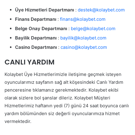
Üye Hizmetleri Departmanı
:
destek@kolaybet.com
Finans Departmanı
:
finans@kolaybet.com
Belge Onay Departmanı
:
belge@kolaybet.com
Bayilik Departmanı
:
bayilik
@kolaybet.com
Casino Departmanı
:
casino@kolaybet.com
CANLI YARDIM
Kolaybet Üye Hizmetlerimizle iletişime geçmek isteyen
oyuncularımız sayfanın sağ alt köşesindeki Canlı Yardım
penceresine tıklamanız gerekmektedir. Kolaybet ekibi
olarak sizlere bol şanslar dileriz. Kolaybet Müşteri
Hizmetlerimiz haftanın yedi (7) günü 24 saat boyunca canlı
yardım bölümünden siz değerli oyuncularımıza hizmet
vermektedir.