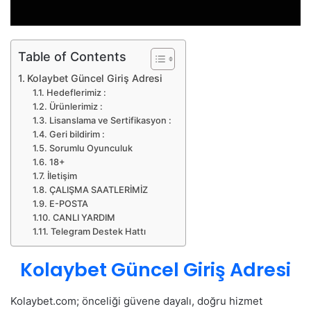
Table of Contents
Kolaybet Güncel Giriş Adresi
Hedeflerimiz :
Ürünlerimiz :
Lisanslama ve Sertifikasyon :
Geri bildirim :
Sorumlu Oyunculuk
18+
İletişim
ÇALIŞMA SAATLERİMİZ
E-POSTA
CANLI YARDIM
Telegram Destek Hattı
Kolaybet Güncel Giriş Adresi
Kolaybet.com; önceliği güvene dayalı, doğru hizmet