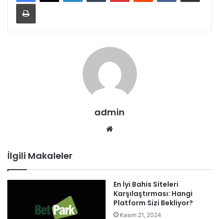
Yazdır
admin
Web
sitesi
İlgili Makaleler
En İyi Bahis Siteleri
Karşılaştırması: Hangi
Platform Sizi Bekliyor?
Kasım 21, 2024