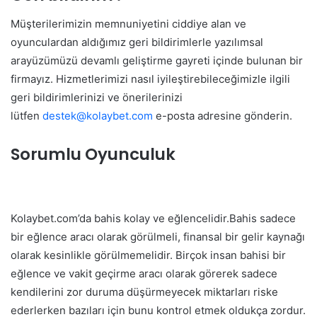
Müşterilerimizin memnuniyetini ciddiye alan ve
oyunculardan aldığımız geri bildirimlerle yazılımsal
arayüzümüzü devamlı geliştirme gayreti içinde bulunan bir
firmayız. Hizmetlerimizi nasıl iyileştirebileceğimizle ilgili
geri bildirimlerinizi ve önerilerinizi
lütfen
destek
@kolaybet.com
e-posta adresine gönderin.
Sorumlu Oyunculuk
Kolaybet.com’da bahis kolay ve eğlencelidir.Bahis sadece
bir eğlence aracı olarak görülmeli, finansal bir gelir kaynağı
olarak kesinlikle görülmemelidir. Birçok insan bahisi bir
eğlence ve vakit geçirme aracı olarak görerek sadece
kendilerini zor duruma düşürmeyecek miktarları riske
ederlerken bazıları için bunu kontrol etmek oldukça zordur.