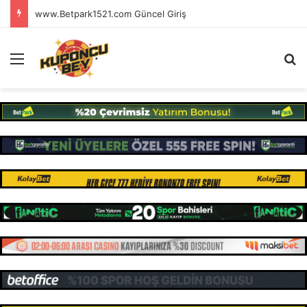
www.Betpark1521.com Güncel Giriş
Menü
Ar