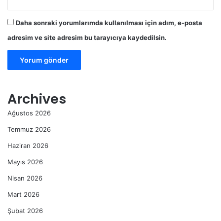
Daha sonraki yorumlarımda kullanılması için adım, e-posta
adresim ve site adresim bu tarayıcıya kaydedilsin.
Archives
Ağustos 2026
Temmuz 2026
Haziran 2026
Mayıs 2026
Nisan 2026
Mart 2026
Şubat 2026