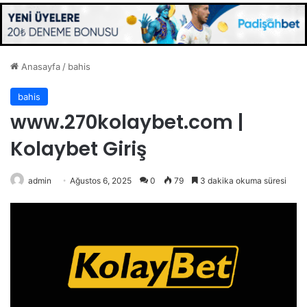
Anasayfa
/
bahis
bahis
www.270kolaybet.com |
Kolaybet Giriş
admin
Ağustos 6, 2025
0
79
3 dakika okuma süresi