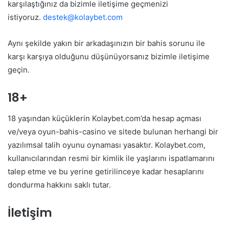
karşılaştığınız da bizimle iletişime geçmenizi
istiyoruz.
destek@kolaybet.com
Aynı şekilde yakın bir arkadaşınızın bir bahis sorunu ile
karşı karşıya olduğunu düşünüyorsanız bizimle iletişime
geçin.
18+
18 yaşından küçüklerin Kolaybet.com’da hesap açması
ve/veya oyun-bahis-casino ve sitede bulunan herhangi bir
yazılımsal talih oyunu oynaması yasaktır. Kolaybet.com,
kullanıcılarından resmi bir kimlik ile yaşlarını ispatlamarını
talep etme ve bu yerine getirilinceye kadar hesaplarını
dondurma hakkını saklı tutar.
İletişim