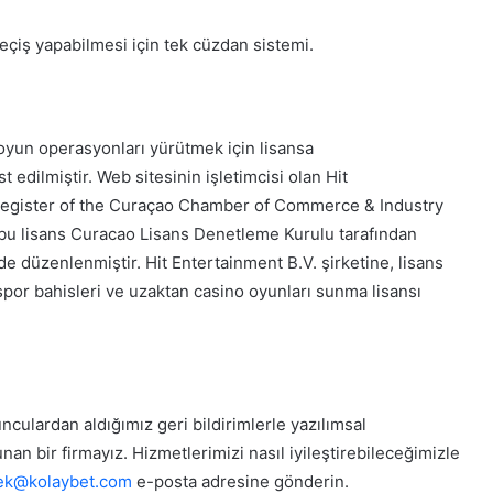
geçiş yapabilmesi için tek cüzdan sistemi.
yun operasyonları yürütmek için lisansa
t edilmiştir. Web sitesinin işletimcisi olan Hit
Register of the Curaçao Chamber of Commerce & Industry
 bu lisans Curacao Lisans Denetleme Kurulu tarafından
e düzenlenmiştir. Hit Entertainment B.V. şirketine, lisans
spor bahisleri ve uzaktan casino oyunları sunma lisansı
culardan aldığımız geri bildirimlerle yazılımsal
an bir firmayız. Hizmetlerimizi nasıl iyileştirebileceğimizle
ek
@kolaybet.com
e-posta adresine gönderin.