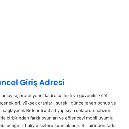
ncel Giriş Adresi
anlayışı, profesyonel kadrosu, hızlı ve güvenilir 7/24
seçenekleri, yüksek oranları, sürekli güncellenen bonus ve
 sağlayacak Betcontruct alt yapısıyla sektörün nabzını
arla birbirinden farklı oyunları ve eğlenceyi mobil uyumlu
ileceğiniz haliyle sizlere sunmaktadır. Bir birinden farklı