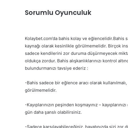
Sorumlu Oyunculuk
Kolaybet.com’da bahis kolay ve eğlencelidir.Bahis sa
kaynağı olarak kesinlikle görülmemelidir. Birçok in
sadece kendilerini zor duruma düşürmeyecek miktarl
oldukça zordur. Bahis alışkanlıklarınızı kontrol alt
bulundurmanızı tavsiye ederiz :
-Bahis sadece bir eğlence aracı olarak kullanılmalı,
görülmemelidir.
-Kayıplarınızın peşinden koşmayınız – kayıplarınız
gün daha şanslı olabilirsiniz.
-Sadece karşılayabileceğiniz, hayatınızda sizi zor