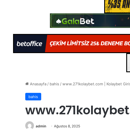
Anasayfa
/
bahis
/
www.271kolaybet.com | Kolaybet Giri
bahis
www.271kolaybet.
admin
Ağustos 8, 2025