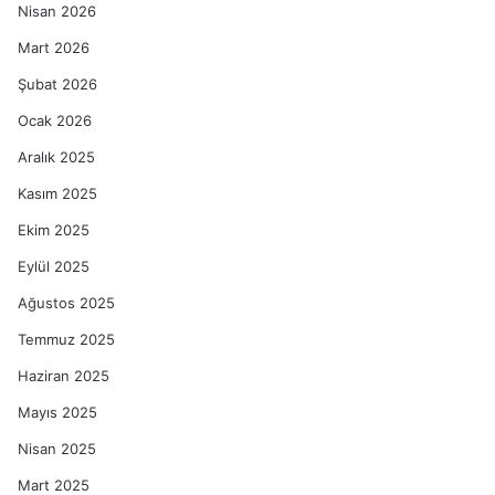
Nisan 2026
Mart 2026
Şubat 2026
Ocak 2026
Aralık 2025
Kasım 2025
Ekim 2025
Eylül 2025
Ağustos 2025
Temmuz 2025
Haziran 2025
Mayıs 2025
Nisan 2025
Mart 2025