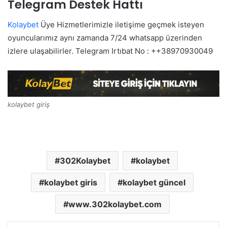
Telegram Destek Hattı
Kolaybet
Üye Hizmetlerimizle iletişime geçmek isteyen
oyuncularımız aynı zamanda 7/24 whatsapp üzerinden
izlere ulaşabilirler. Telegram Irtıbat No : ++38970930049
kolaybet giriş
302Kolaybet
kolaybet
kolaybet giris
kolaybet güncel
www.302kolaybet.com