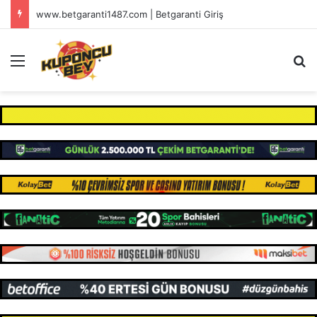
www.betgaranti1487.com | Betgaranti Giriş
Menü
Ar