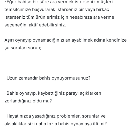
-Eğer bahise bir süre ara vermek isterseniz müşteri
temsilcimize başvurarak isterseniz bir veya birkaç
isterseniz tüm ürünlerimiz için hesabınıza ara verme
seçeneğini aktif edebilirsiniz.
Aşırı oynayıp oynamadığınızı anlayabilmek adına kendinize
şu soruları sorun;
-Uzun zamandır bahis oynuyormusunuz?
-Bahis oynayıp, kaybettiğiniz parayı açıklarken
zorlandığınız oldu mu?
-Hayatınızda yaşadığınız problemler, sorunlar ve
aksaklıklar sizi daha fazla bahis oynamaya itti mi?