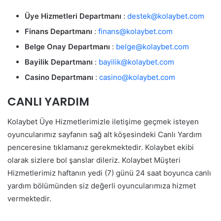
Üye Hizmetleri Departmanı
:
destek@kolaybet.com
Finans Departmanı
:
finans@kolaybet.com
Belge Onay Departmanı
:
belge@kolaybet.com
Bayilik Departmanı
:
bayilik
@kolaybet.com
Casino Departmanı
:
casino@kolaybet.com
CANLI YARDIM
Kolaybet Üye Hizmetlerimizle iletişime geçmek isteyen
oyuncularımız sayfanın sağ alt köşesindeki Canlı Yardım
penceresine tıklamanız gerekmektedir. Kolaybet ekibi
olarak sizlere bol şanslar dileriz. Kolaybet Müşteri
Hizmetlerimiz haftanın yedi (7) günü 24 saat boyunca canlı
yardım bölümünden siz değerli oyuncularımıza hizmet
vermektedir.