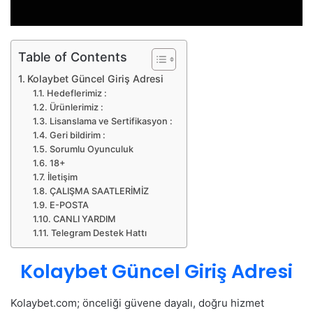
Table of Contents
Kolaybet Güncel Giriş Adresi
Hedeflerimiz :
Ürünlerimiz :
Lisanslama ve Sertifikasyon :
Geri bildirim :
Sorumlu Oyunculuk
18+
İletişim
ÇALIŞMA SAATLERİMİZ
E-POSTA
CANLI YARDIM
Telegram Destek Hattı
Kolaybet Güncel Giriş Adresi
Kolaybet.com; önceliği güvene dayalı, doğru hizmet