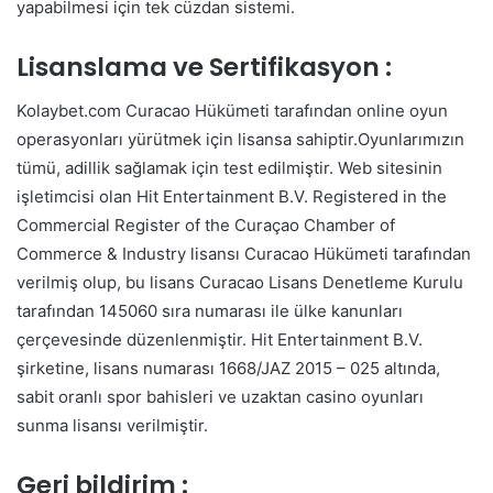
yapabilmesi için tek cüzdan sistemi.
Lisanslama ve Sertifikasyon :
Kolaybet.com Curacao Hükümeti tarafından online oyun
operasyonları yürütmek için lisansa sahiptir.Oyunlarımızın
tümü, adillik sağlamak için test edilmiştir. Web sitesinin
işletimcisi olan Hit Entertainment B.V. Registered in the
Commercial Register of the Curaçao Chamber of
Commerce & Industry lisansı Curacao Hükümeti tarafından
verilmiş olup, bu lisans Curacao Lisans Denetleme Kurulu
tarafından 145060 sıra numarası ile ülke kanunları
çerçevesinde düzenlenmiştir. Hit Entertainment B.V.
şirketine, lisans numarası 1668/JAZ 2015 – 025 altında,
sabit oranlı spor bahisleri ve uzaktan casino oyunları
sunma lisansı verilmiştir.
Geri bildirim :