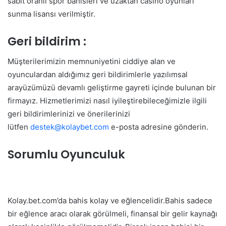
sabit oranlı spor bahisleri ve uzaktan casino oyunları
sunma lisansı verilmiştir.
Geri bildirim :
Müşterilerimizin memnuniyetini ciddiye alan ve
oyunculardan aldığımız geri bildirimlerle yazılımsal
arayüzümüzü devamlı geliştirme gayreti içinde bulunan bir
firmayız. Hizmetlerimizi nasıl iyileştirebileceğimizle ilgili
geri bildirimlerinizi ve önerilerinizi
lütfen
destek
@kolaybet.com
e-posta adresine gönderin.
Sorumlu Oyunculuk
Kolay.bet.com’da bahis kolay ve eğlencelidir.Bahis sadece
bir eğlence aracı olarak görülmeli, finansal bir gelir kaynağı