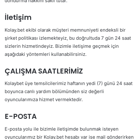
dondurma hakkını saklı tutar.
İletişim
Kolay.bet ekibi olarak müşteri memnuniyeti endeksli bir
şirket politikası izlemekteyiz, bu doğrultuda 7 gün 24 saat
sizlerin hizmetindeyiz. Bizimle iletişime geçmek için
aşağıdaki yöntemleri kullanabilirsiniz.
ÇALIŞMA SAATLERİMİZ
Kolaybet üye temsilcilerimiz haftanın yedi (7) günü 24 saat
boyunca canlı yardım bölümünden siz değerli
oyuncularımıza hizmet vermektedir.
E-POSTA
E-posta yolu ile bizimle iletişimde bulunmak isteyen
oyuncularımız bir Kolay.bet hesabı var ise mail gönderirken