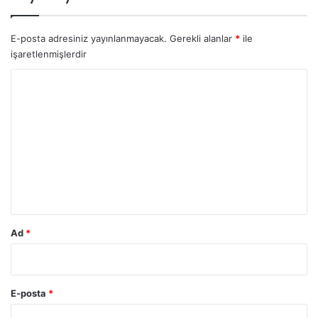
E-posta adresiniz yayınlanmayacak.
Gerekli alanlar
*
ile
işaretlenmişlerdir
Y
o
r
u
m
*
Ad
*
E-posta
*