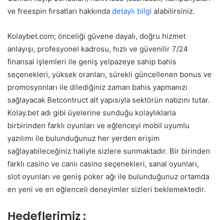
ve freespin fırsatları hakkında
detaylı bilgi
alabilirsiniz.
Kolaybet.com; önceliği güvene dayalı, doğru hizmet
anlayışı, profesyonel kadrosu, hızlı ve güvenilir 7/24
finansal işlemleri ile geniş yelpazeye sahip bahis
seçenekleri, yüksek oranları, sürekli güncellenen bonus ve
promosyonları ile dilediğiniz zaman bahis yapmanızı
sağlayacak Betcontruct alt yapısıyla sektörün nabzını tutar.
Kolay.bet adı gibi üyelerine sunduğu kolaylıklarla
birbirinden farklı oyunları ve eğlenceyi mobil uyumlu
yazılımı ile bulunduğunuz her yerden erişim
sağlayabileceğiniz haliyle sizlere sunmaktadır. Bir birinden
farklı casino ve canlı casino seçenekleri, sanal oyunları,
slot oyunları ve geniş poker ağı ile bulunduğunuz ortamda
en yeni ve en eğlenceli deneyimler sizleri beklemektedir.
Hedeflerimiz :