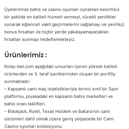
Üyelerimize bahis ve casino oyunları oynarken kesintisiz
bir şekilde en kaliteli hizmeti vermeyi, sürekli yenilikler
sunarak eğlenceli vakit geçirmelerini sağlamayı ve yenilikçi
bonus fırsatları ile hiçbir yerde yakalayamayacakları
fırsatları sunmayı hedeflemekteyiz.
Ürünlerimiz :
Kolay-bet.com aşağıdaki unsurları içeren yüksek kaliteli
ürünlerden ve 3. taraf içeriklerinden oluşan bir portföy
sunmaktadır:
– Kapsamlı canlı maç istatistikleriyle birinci sınıf bir Spor
platformu, piyasadaki en kapsamlı bahis marketleri ve
bahis oranı teklifleri.
– Blackjack, Rulet, Texas Holdem ve Bakara’nın canlı
sürümleri dahil olmak üzere geniş yelpazede bir Canlı
Casino oyunları koleksiyonu.