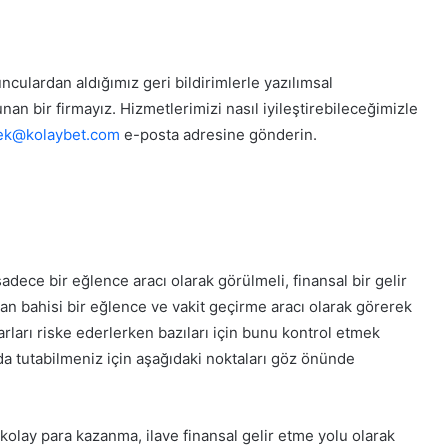
culardan aldığımız geri bildirimlerle yazılımsal
an bir firmayız. Hizmetlerimizi nasıl iyileştirebileceğimizle
ek
@kolaybet.com
e-posta adresine gönderin.
adece bir eğlence aracı olarak görülmeli, finansal bir gelir
san bahisi bir eğlence ve vakit geçirme aracı olarak görerek
arı riske ederlerken bazıları için bunu kontrol etmek
ında tutabilmeniz için aşağıdaki noktaları göz önünde
 kolay para kazanma, ilave finansal gelir etme yolu olarak