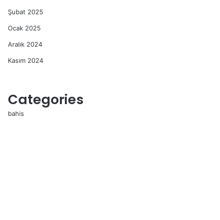
Şubat 2025
Ocak 2025
Aralık 2024
Kasım 2024
Categories
bahis