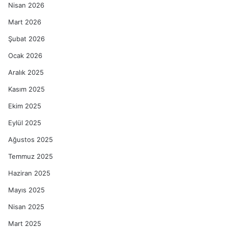
Nisan 2026
Mart 2026
Şubat 2026
Ocak 2026
Aralık 2025
Kasım 2025
Ekim 2025
Eylül 2025
Ağustos 2025
Temmuz 2025
Haziran 2025
Mayıs 2025
Nisan 2025
Mart 2025