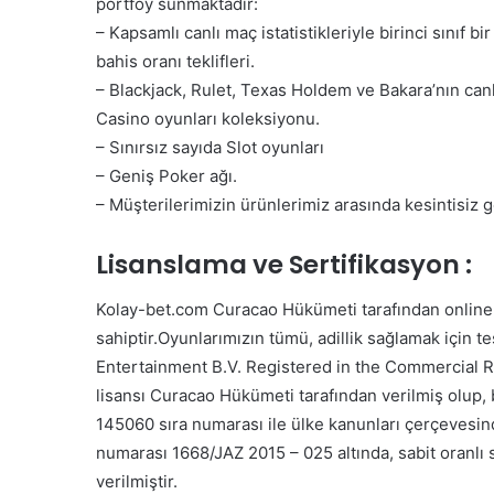
portföy sunmaktadır:
– Kapsamlı canlı maç istatistikleriyle birinci sınıf 
bahis oranı teklifleri.
– Blackjack, Rulet, Texas Holdem ve Bakara’nın can
Casino oyunları koleksiyonu.
– Sınırsız sayıda Slot oyunları
– Geniş Poker ağı.
– Müşterilerimizin ürünlerimiz arasında kesintisiz 
Lisanslama ve Sertifikasyon :
Kolay-bet.com Curacao Hükümeti tarafından online 
sahiptir.Oyunlarımızın tümü, adillik sağlamak için tes
Entertainment B.V. Registered in the Commercial 
lisansı Curacao Hükümeti tarafından verilmiş olup,
145060 sıra numarası ile ülke kanunları çerçevesind
numarası 1668/JAZ 2015 – 025 altında, sabit oranlı 
verilmiştir.