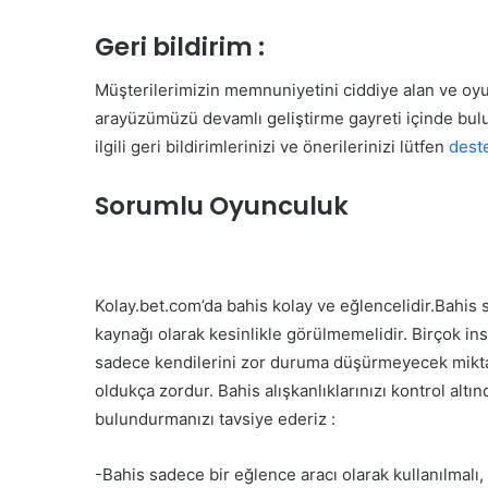
Geri bildirim :
Müşterilerimizin memnuniyetini ciddiye alan ve oyun
arayüzümüzü devamlı geliştirme gayreti içinde bulun
ilgili geri bildirimlerinizi ve önerilerinizi lütfen
dest
Sorumlu Oyunculuk
Kolay.bet.com’da bahis kolay ve eğlencelidir.Bahis s
kaynağı olarak kesinlikle görülmemelidir. Birçok in
sadece kendilerini zor duruma düşürmeyecek miktarl
oldukça zordur. Bahis alışkanlıklarınızı kontrol alt
bulundurmanızı tavsiye ederiz :
-Bahis sadece bir eğlence aracı olarak kullanılmalı,