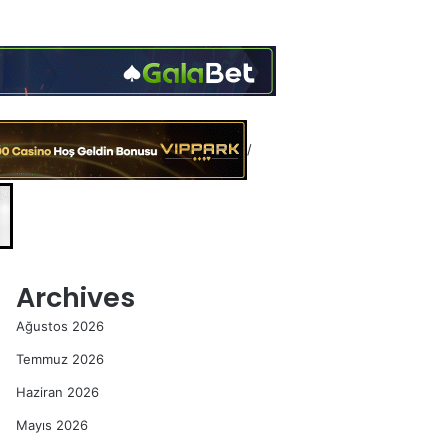
/
Archives
Ağustos 2026
Temmuz 2026
Haziran 2026
Mayıs 2026