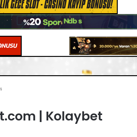
iş
.com | Kolaybet