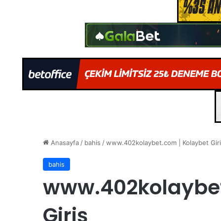
Anasayfa
/
bahis
/
www.402kolaybet.com | Kolaybet Gir
bahis
www.402kolaybet
Giriş