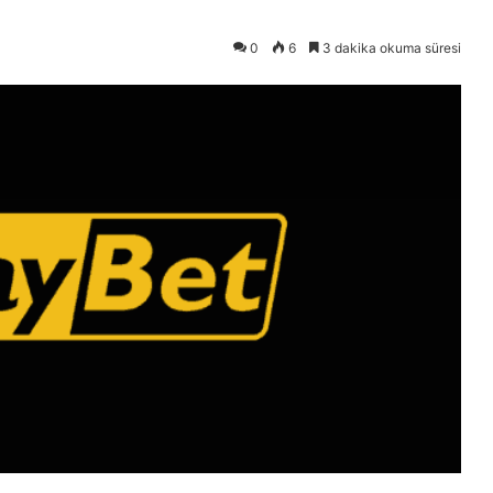
0
6
3 dakika okuma süresi