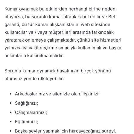
Kumar oynamak bu etkilerden herhangi birine neden
oluyorsa, bu sorunlu kumar olarak kabul edilir ve Bet
garanti, bu tür kumar alışkanlıklarını web sitesinde
kullanıcılar ve / veya müşterileri arasında farkındalık
yaratarak önlemeye çalışmaktadır, çünkü site hizmetleri
yalnızca iyi vakit geçirme amacıyla kullanılmalı ve başka
anlamlarla kullanılmamalıdır.
Sorunlu kumar oynamak hayatınızın birçok yönünü
olumsuz yönde etkileyebilir:
Arkadaşlarınız ve ailenizle olan ilişkinizi;
Sağlığınızı;
Çalışmalarınızı;
Eğitiminizı;
Başka şeyler yapmak için harcayacağınız süreyi.