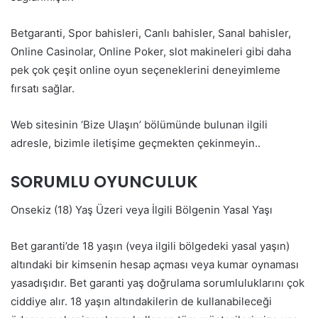
Betgaranti, Spor bahisleri, Canlı bahisler, Sanal bahisler,
Online Casinolar, Online Poker, slot makineleri gibi daha
pek çok çeşit online oyun seçeneklerini deneyimleme
fırsatı sağlar.
Web sitesinin ‘Bize Ulaşın’ bölümünde bulunan ilgili
adresle, bizimle iletişime geçmekten çekinmeyin..
SORUMLU OYUNCULUK
Onsekiz (18) Yaş Üzeri veya İlgili Bölgenin Yasal Yaşı
Bet garanti’de 18 yaşın (veya ilgili bölgedeki yasal yaşın)
altındaki bir kimsenin hesap açması veya kumar oynaması
yasadışıdır. Bet garanti yaş doğrulama sorumluluklarını çok
ciddiye alır. 18 yaşın altındakilerin de kullanabileceği