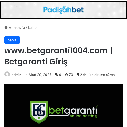
Anasayfa
/
bahis
bahis
www.betgaranti1004.com |
Betgaranti Giriş
admin
Mart 20, 2025
0
70
2 dakika okuma süresi