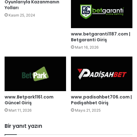
Oyunlarıyla Kazanmanın
Yolları
Kasım 25, 2024
www.betgaranti1187.com |
Betgaranti Giriş
Mart 16, 2026
www.Betpark1161.com
www.padisahbet706.com |
Güncel Giriş
Padişahbet Giriş
Mart 11, 2026
Mayıs 21, 2025
Bir yanıt yazın