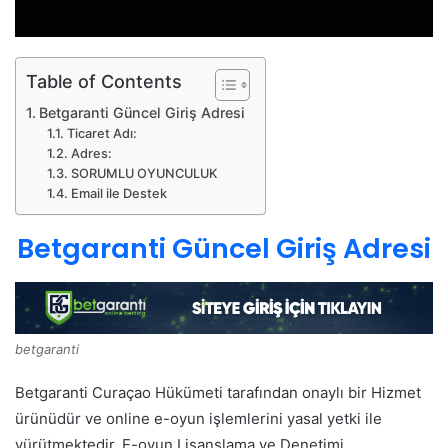
Table of Contents
Betgaranti Güncel Giriş Adresi
Ticaret Adı:
Adres:
SORUMLU OYUNCULUK
Email ile Destek
Betgaranti Güncel Giriş Adresi
betgaranti
Betgaranti Curaçao Hükümeti tarafından onaylı bir Hizmet
ürünüdür ve online e-oyun işlemlerini yasal yetki ile
yürütmektedir. E-oyun Lisanslama ve Denetimi