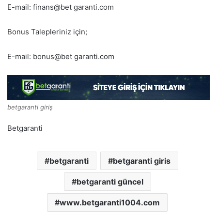
E-mail: finans@bet garanti.com
Bonus Talepleriniz için;
E-mail: bonus@bet garanti.com
betgaranti giriş
Betgaranti
betgaranti
betgaranti giris
betgaranti güncel
www.betgaranti1004.com