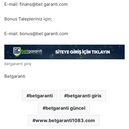
E-mail: finans@bet garanti.com
Bonus Talepleriniz için;
E-mail: bonus@bet garanti.com
betgaranti giriş
Betgaranti
betgaranti
betgaranti giris
betgaranti güncel
www.betgaranti1083.com