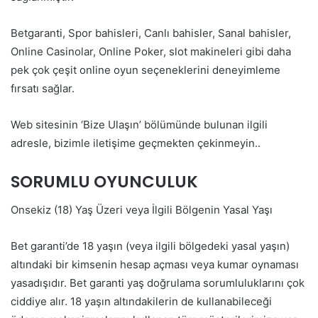
Betgaranti, Spor bahisleri, Canlı bahisler, Sanal bahisler,
Online Casinolar, Online Poker, slot makineleri gibi daha
pek çok çeşit online oyun seçeneklerini deneyimleme
fırsatı sağlar.
Web sitesinin ‘Bize Ulaşın’ bölümünde bulunan ilgili
adresle, bizimle iletişime geçmekten çekinmeyin..
SORUMLU OYUNCULUK
Onsekiz (18) Yaş Üzeri veya İlgili Bölgenin Yasal Yaşı
Bet garanti’de 18 yaşın (veya ilgili bölgedeki yasal yaşın)
altındaki bir kimsenin hesap açması veya kumar oynaması
yasadışıdır. Bet garanti yaş doğrulama sorumluluklarını çok
ciddiye alır. 18 yaşın altındakilerin de kullanabileceği