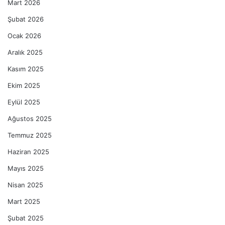
Mart 2026
Şubat 2026
Ocak 2026
Aralık 2025
Kasım 2025
Ekim 2025
Eylül 2025
Ağustos 2025
Temmuz 2025
Haziran 2025
Mayıs 2025
Nisan 2025
Mart 2025
Şubat 2025