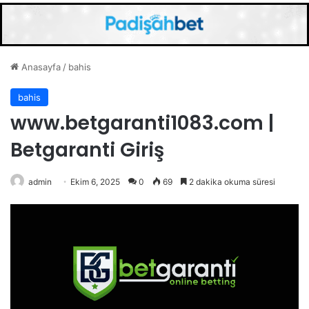
Anasayfa
/
bahis
bahis
www.betgaranti1083.com |
Betgaranti Giriş
admin
Ekim 6, 2025
0
69
2 dakika okuma süresi