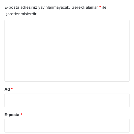
E-posta adresiniz yayınlanmayacak.
Gerekli alanlar
*
ile
işaretlenmişlerdir
Y
o
r
u
m
*
Ad
*
E-posta
*