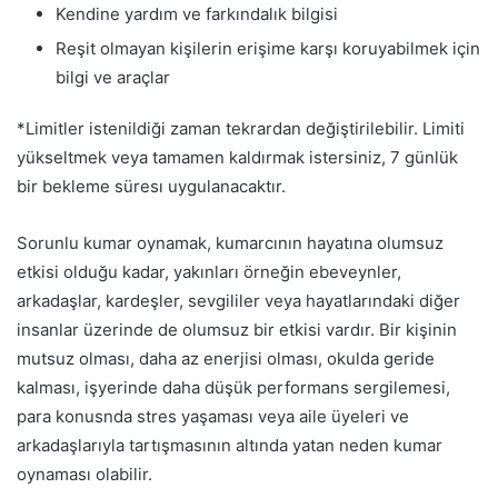
Kendine yardım ve farkındalık bilgisi
Reşit olmayan kişilerin erişime karşı koruyabilmek için
bilgi ve araçlar
*Limitler istenildiği zaman tekrardan değiştirilebilir. Limiti
yükseltmek veya tamamen kaldırmak istersiniz, 7 günlük
bir bekleme süresı uygulanacaktır.
Sorunlu kumar oynamak, kumarcının hayatına olumsuz
etkisi olduğu kadar, yakınları örneğin ebeveynler,
arkadaşlar, kardeşler, sevgililer veya hayatlarındaki diğer
insanlar üzerinde de olumsuz bir etkisi vardır. Bir kişinin
mutsuz olması, daha az enerjisi olması, okulda geride
kalması, işyerinde daha düşük performans sergilemesi,
para konusnda stres yaşaması veya aile üyeleri ve
arkadaşlarıyla tartışmasının altında yatan neden kumar
oynaması olabilir.