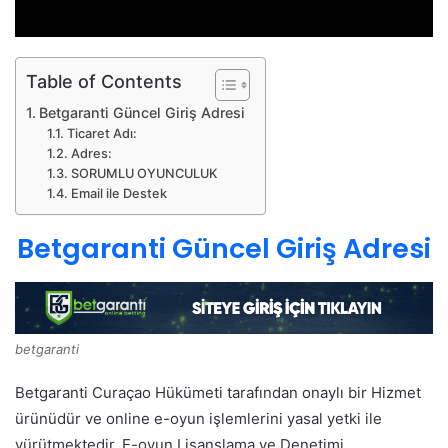
Table of Contents
Betgaranti Güncel Giriş Adresi
Ticaret Adı:
Adres:
SORUMLU OYUNCULUK
Email ile Destek
Betgaranti Güncel Giriş Adresi
betgaranti
Betgaranti Curaçao Hükümeti tarafından onaylı bir Hizmet
ürünüdür ve online e-oyun işlemlerini yasal yetki ile
yürütmektedir. E-oyun Lisanslama ve Denetimi