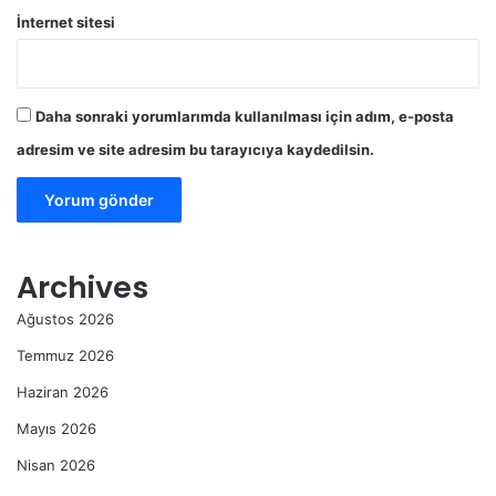
İnternet sitesi
Daha sonraki yorumlarımda kullanılması için adım, e-posta
adresim ve site adresim bu tarayıcıya kaydedilsin.
Archives
Ağustos 2026
Temmuz 2026
Haziran 2026
Mayıs 2026
Nisan 2026