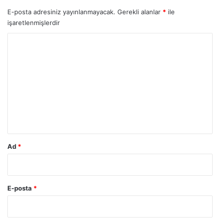
E-posta adresiniz yayınlanmayacak.
Gerekli alanlar
*
ile
işaretlenmişlerdir
Y
o
r
u
m
*
Ad
*
E-posta
*