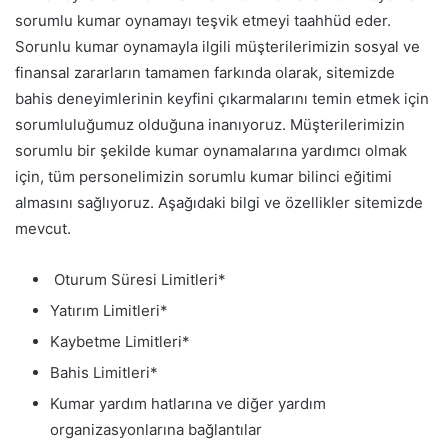
sorumlu kumar oynamayı teşvik etmeyi taahhüd eder.
Sorunlu kumar oynamayla ilgili müşterilerimizin sosyal ve
finansal zararların tamamen farkında olarak, sitemizde
bahis deneyimlerinin keyfini çıkarmalarını temin etmek için
sorumluluğumuz olduğuna inanıyoruz. Müşterilerimizin
sorumlu bir şekilde kumar oynamalarına yardımcı olmak
için, tüm personelimizin sorumlu kumar bilinci eğitimi
almasını sağlıyoruz. Aşağıdaki bilgi ve özellikler sitemizde
mevcut.
Oturum Süresi Limitleri*
Yatırım Limitleri*
Kaybetme Limitleri*
Bahis Limitleri*
Kumar yardım hatlarına ve diğer yardım
organizasyonlarına bağlantılar