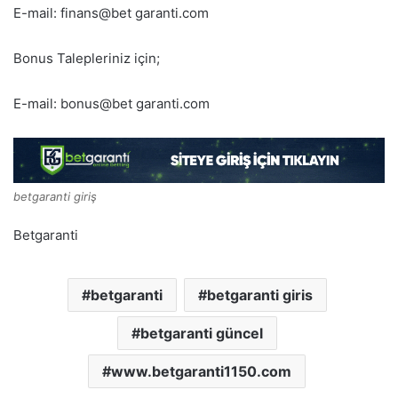
E-mail: finans@bet garanti.com
Bonus Talepleriniz için;
E-mail: bonus@bet garanti.com
betgaranti giriş
Betgaranti
betgaranti
betgaranti giris
betgaranti güncel
www.betgaranti1150.com