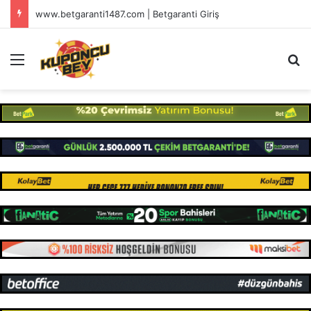
www.betgaranti1487.com | Betgaranti Giriş
Menü
Ar