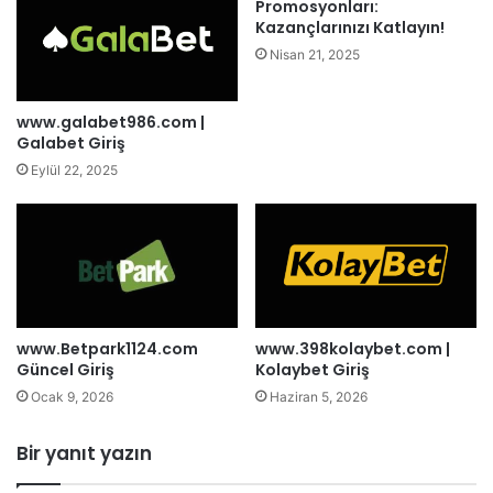
Promosyonları:
Kazançlarınızı Katlayın!
Nisan 21, 2025
www.galabet986.com |
Galabet Giriş
Eylül 22, 2025
www.Betpark1124.com
www.398kolaybet.com |
Güncel Giriş
Kolaybet Giriş
Ocak 9, 2026
Haziran 5, 2026
Bir yanıt yazın