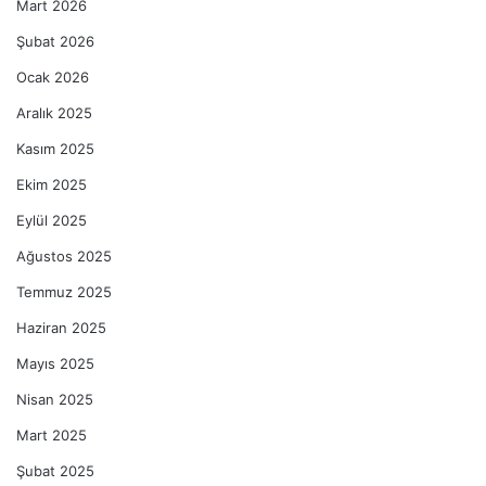
Mart 2026
Şubat 2026
Ocak 2026
Aralık 2025
Kasım 2025
Ekim 2025
Eylül 2025
Ağustos 2025
Temmuz 2025
Haziran 2025
Mayıs 2025
Nisan 2025
Mart 2025
Şubat 2025