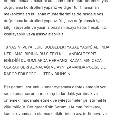
ödeme mekanizmalarını kullanan tüm müşterilerimize yaş
doğrulama kontrolleri yaparız ve diğer tür finansman
mekanizmaları kullanan müşterilerimize de rasgele yaş
doğrulama kontrolleri yaparız. Yaşınızı doğrulamak için
bilgi isteyebilir ve yaşınız onaylanıncaya kadar hesabınızı
kısıtlayabilir veya askıya alabiliriz.
18 YAŞIN (VEYA İLGİLİ BÖLGEDEKİ YASAL YAŞIN) ALTINDA
HERHANGİ BİRİNİN BU SİTEYİ KULLANDIĞI TESPİT
EDİLDİĞİ DURUMLARDA HERHANGİ KAZANIMIN CEZA
OLARAK GERİ ALINACAĞI VE AYNI ZAMANDA POLİSE DE
RAPOR EDİLECEĞİ LÜTFEN BİLİNSİN.
Bet garanti, sorumlu kumar oynamayı desteklemenin yanı
sıra, kumar sorunlarına karşı farkındalık yaratmak ve
önlemek, müdahale etmek ve iyileştirmeler geliştirmekle
yükümlüdür. Bet garanti’nin Sorumlu Kumar Politikası,
kumar oynamanın olumsuz etkilerini en aza indirmeye ve