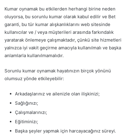
Kumar oynamak bu etkilerden herhangi birine neden
oluyorsa, bu sorunlu kumar olarak kabul edilir ve Bet
garanti, bu tür kumar alışkanlıklarını web sitesinde
kullanıcılar ve / veya müşterileri arasında farkındalık
yaratarak önlemeye çalışmaktadır, çünkü site hizmetleri
yalnızca iyi vakit geçirme amacıyla kullanılmalı ve başka
anlamlarla kullanılmamalıdır.
Sorunlu kumar oynamak hayatınızın birçok yönünü
olumsuz yönde etkileyebilir:
Arkadaşlarınız ve ailenizle olan ilişkinizi;
Sağlığınızı;
Çalışmalarınızı;
Eğitiminizı;
Başka şeyler yapmak için harcayacağınız süreyi.