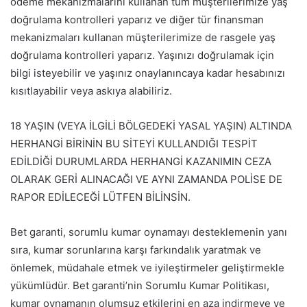
ödeme mekanizmalarını kullanan tüm müşterilerimize yaş
doğrulama kontrolleri yaparız ve diğer tür finansman
mekanizmaları kullanan müşterilerimize de rasgele yaş
doğrulama kontrolleri yaparız. Yaşınızı doğrulamak için
bilgi isteyebilir ve yaşınız onaylanıncaya kadar hesabınızı
kısıtlayabilir veya askıya alabiliriz.
18 YAŞIN (VEYA İLGİLİ BÖLGEDEKİ YASAL YAŞIN) ALTINDA
HERHANGİ BİRİNİN BU SİTEYİ KULLANDIĞI TESPİT
EDİLDİĞİ DURUMLARDA HERHANGİ KAZANIMIN CEZA
OLARAK GERİ ALINACAĞI VE AYNI ZAMANDA POLİSE DE
RAPOR EDİLECEĞİ LÜTFEN BİLİNSİN.
Bet garanti, sorumlu kumar oynamayı desteklemenin yanı
sıra, kumar sorunlarına karşı farkındalık yaratmak ve
önlemek, müdahale etmek ve iyileştirmeler geliştirmekle
yükümlüdür. Bet garanti’nin Sorumlu Kumar Politikası,
kumar oynamanın olumsuz etkilerini en aza indirmeye ve