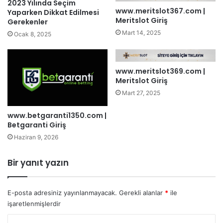
2023 Yılında Seçim
www.meritslot367.com |
Yaparken Dikkat Edilmesi
Meritslot Giriş
Gerekenler
Mart 14, 2025
Ocak 8, 2025
www.meritslot369.com |
Meritslot Giriş
Mart 27, 2025
www.betgaranti1350.com |
Betgaranti Giriş
Haziran 9, 2026
Bir yanıt yazın
E-posta adresiniz yayınlanmayacak.
Gerekli alanlar
*
ile
işaretlenmişlerdir
Y