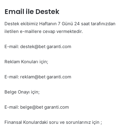
Email ile Destek
Destek ekibimiz Haftanın 7 Günü 24 saat tarafınızdan
iletilen e-maillere cevap vermektedir.
E-mail: destek@bet garanti.com
Reklam Konuları için;
E-mail: reklam@bet garanti.com
Belge Onayı için;
E-mail: belge@bet garanti.com
Finansal Konulardaki soru ve sorunlarınız için ;