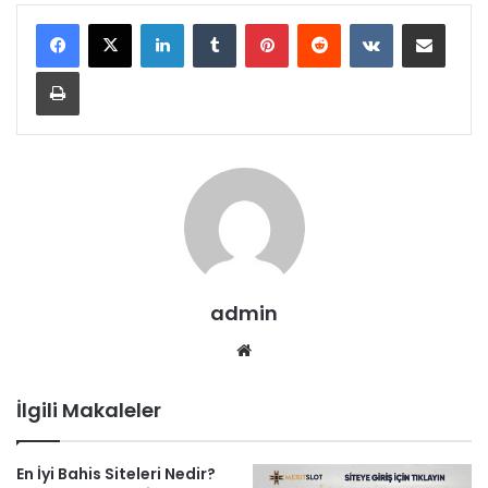
LinkedIn
Tumblr
Pinterest
Reddit
VKontakte
E-Posta ile paylaş
Yazdır
admin
Web
sitesi
İlgili Makaleler
En İyi Bahis Siteleri Nedir?