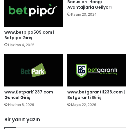
Bonusları: Hangi
Avantajlarla Geliyor?
Kasım 20, 2024
www.betpipo509.com |
Betpipo Giriş
Haziran 4, 2025
www.Betpark1237.com
www.betgaranti1238.com |
Güncel Giriş
Betgaranti Giriş
Haziran 8, 2026
Mayıs 22, 2026
Bir yanıt yazın