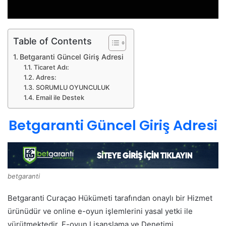
Table of Contents
Betgaranti Güncel Giriş Adresi
Ticaret Adı:
Adres:
SORUMLU OYUNCULUK
Email ile Destek
Betgaranti Güncel Giriş Adresi
betgaranti
Betgaranti Curaçao Hükümeti tarafından onaylı bir Hizmet
ürünüdür ve online e-oyun işlemlerini yasal yetki ile
yürütmektedir. E-oyun Lisanslama ve Denetimi