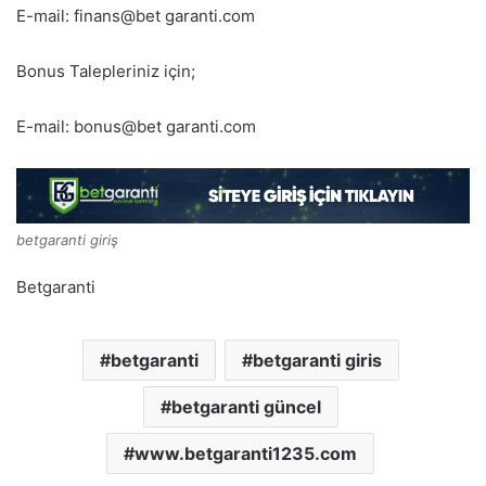
E-mail: finans@bet garanti.com
Bonus Talepleriniz için;
E-mail: bonus@bet garanti.com
betgaranti giriş
Betgaranti
betgaranti
betgaranti giris
betgaranti güncel
www.betgaranti1235.com