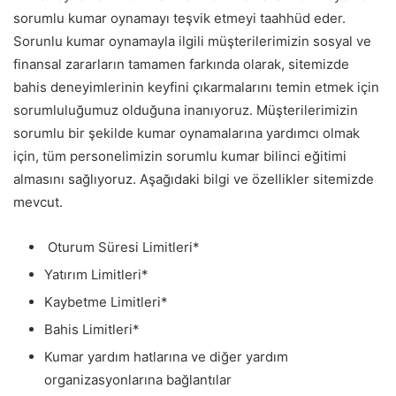
sorumlu kumar oynamayı teşvik etmeyi taahhüd eder.
Sorunlu kumar oynamayla ilgili müşterilerimizin sosyal ve
finansal zararların tamamen farkında olarak, sitemizde
bahis deneyimlerinin keyfini çıkarmalarını temin etmek için
sorumluluğumuz olduğuna inanıyoruz. Müşterilerimizin
sorumlu bir şekilde kumar oynamalarına yardımcı olmak
için, tüm personelimizin sorumlu kumar bilinci eğitimi
almasını sağlıyoruz. Aşağıdaki bilgi ve özellikler sitemizde
mevcut.
Oturum Süresi Limitleri*
Yatırım Limitleri*
Kaybetme Limitleri*
Bahis Limitleri*
Kumar yardım hatlarına ve diğer yardım
organizasyonlarına bağlantılar