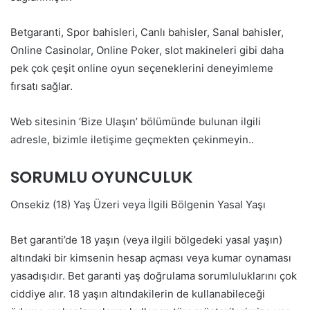
Betgaranti, Spor bahisleri, Canlı bahisler, Sanal bahisler,
Online Casinolar, Online Poker, slot makineleri gibi daha
pek çok çeşit online oyun seçeneklerini deneyimleme
fırsatı sağlar.
Web sitesinin ‘Bize Ulaşın’ bölümünde bulunan ilgili
adresle, bizimle iletişime geçmekten çekinmeyin..
SORUMLU OYUNCULUK
Onsekiz (18) Yaş Üzeri veya İlgili Bölgenin Yasal Yaşı
Bet garanti’de 18 yaşın (veya ilgili bölgedeki yasal yaşın)
altındaki bir kimsenin hesap açması veya kumar oynaması
yasadışıdır. Bet garanti yaş doğrulama sorumluluklarını çok
ciddiye alır. 18 yaşın altındakilerin de kullanabileceği