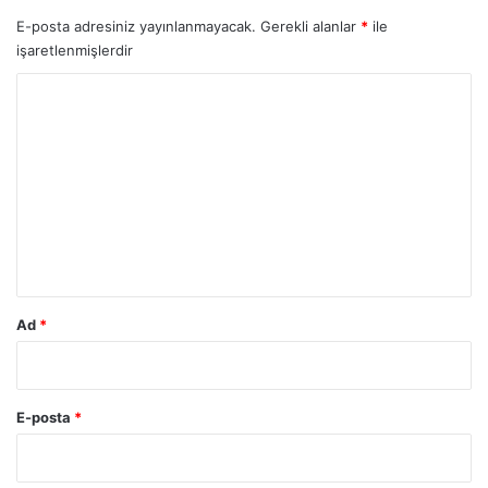
E-posta adresiniz yayınlanmayacak.
Gerekli alanlar
*
ile
işaretlenmişlerdir
Y
o
r
u
m
*
Ad
*
E-posta
*