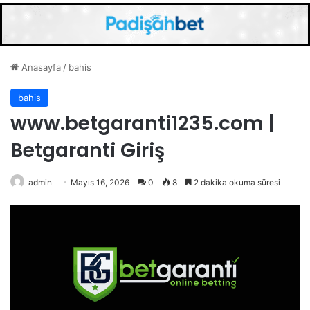
Anasayfa
/
bahis
bahis
www.betgaranti1235.com |
Betgaranti Giriş
admin
Mayıs 16, 2026
0
8
2 dakika okuma süresi