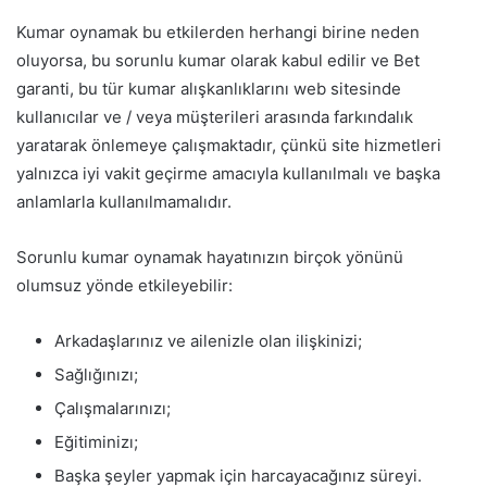
Kumar oynamak bu etkilerden herhangi birine neden
oluyorsa, bu sorunlu kumar olarak kabul edilir ve Bet
garanti, bu tür kumar alışkanlıklarını web sitesinde
kullanıcılar ve / veya müşterileri arasında farkındalık
yaratarak önlemeye çalışmaktadır, çünkü site hizmetleri
yalnızca iyi vakit geçirme amacıyla kullanılmalı ve başka
anlamlarla kullanılmamalıdır.
Sorunlu kumar oynamak hayatınızın birçok yönünü
olumsuz yönde etkileyebilir:
Arkadaşlarınız ve ailenizle olan ilişkinizi;
Sağlığınızı;
Çalışmalarınızı;
Eğitiminizı;
Başka şeyler yapmak için harcayacağınız süreyi.