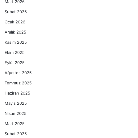
Mart 2026
Şubat 2026
Ocak 2026
Aralık 2025
Kasım 2025
Ekim 2025
Eylül 2025
Ağustos 2025
Temmuz 2025
Haziran 2025
Mayıs 2025
Nisan 2025
Mart 2025
Şubat 2025