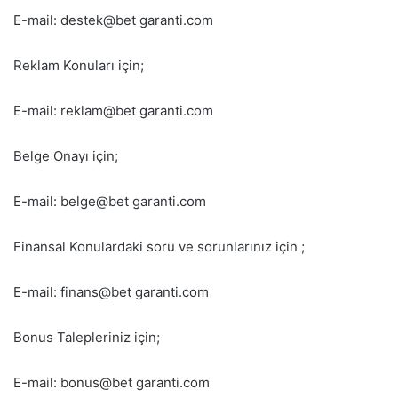
E-mail: destek@bet garanti.com
Reklam Konuları için;
E-mail: reklam@bet garanti.com
Belge Onayı için;
E-mail: belge@bet garanti.com
Finansal Konulardaki soru ve sorunlarınız için ;
E-mail: finans@bet garanti.com
Bonus Talepleriniz için;
E-mail: bonus@bet garanti.com