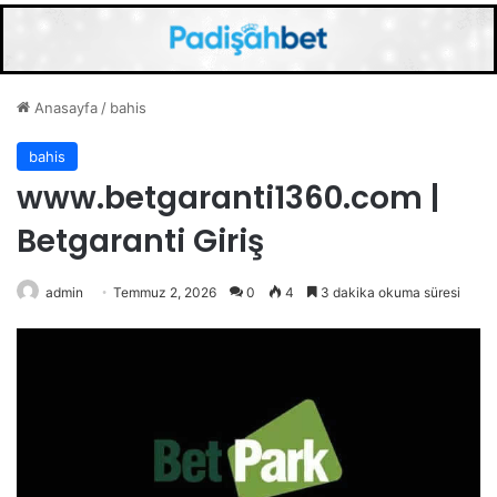
Anasayfa
/
bahis
bahis
www.betgaranti1360.com |
Betgaranti Giriş
admin
Temmuz 2, 2026
0
4
3 dakika okuma süresi