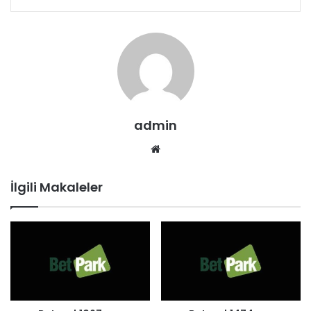
admin
Web
sitesi
İlgili Makaleler