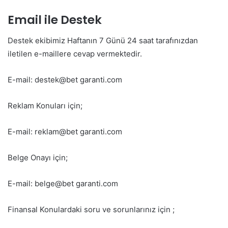
Email ile Destek
Destek ekibimiz Haftanın 7 Günü 24 saat tarafınızdan
iletilen e-maillere cevap vermektedir.
E-mail: destek@bet garanti.com
Reklam Konuları için;
E-mail: reklam@bet garanti.com
Belge Onayı için;
E-mail: belge@bet garanti.com
Finansal Konulardaki soru ve sorunlarınız için ;