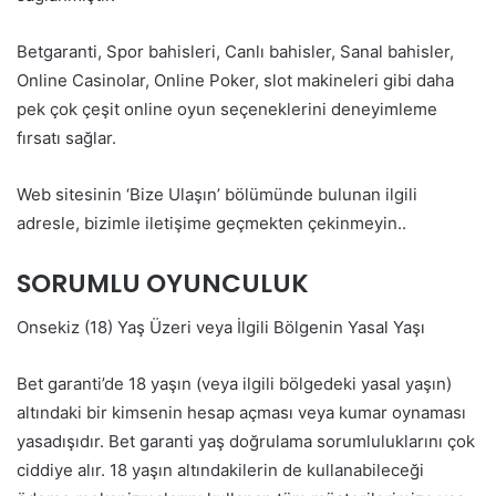
Betgaranti, Spor bahisleri, Canlı bahisler, Sanal bahisler,
Online Casinolar, Online Poker, slot makineleri gibi daha
pek çok çeşit online oyun seçeneklerini deneyimleme
fırsatı sağlar.
Web sitesinin ‘Bize Ulaşın’ bölümünde bulunan ilgili
adresle, bizimle iletişime geçmekten çekinmeyin..
SORUMLU OYUNCULUK
Onsekiz (18) Yaş Üzeri veya İlgili Bölgenin Yasal Yaşı
Bet garanti’de 18 yaşın (veya ilgili bölgedeki yasal yaşın)
altındaki bir kimsenin hesap açması veya kumar oynaması
yasadışıdır. Bet garanti yaş doğrulama sorumluluklarını çok
ciddiye alır. 18 yaşın altındakilerin de kullanabileceği