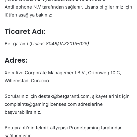
Antillephone N.V tarafından sağlanır. Lisans bilgilerimiz için
lütfen aşağıya bakınız:
Ticaret Adı:
Bet garanti (
Lisans 8048/JAZ2015-025)
Adres:
Xecutive Corporate Management B.V., Orionweg 10 C,
Willemstad, Curacao.
Sorularınız için
destek@betgaranti.com
, şikayetleriniz için
complaints@gaminglicenses.com
adreslerine
başvurabilirsiniz.
Betgaranti’nin teknik altyapısı Pronetgaming tarafından
sağlanmıştır.