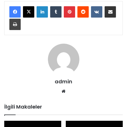
LinkedIn
Tumblr
Pinterest
Reddit
VKontakte
E-Posta ile paylaş
Yazdır
admin
Web
sitesi
İlgili Makaleler