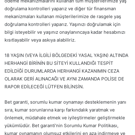
ödeme mekanizmalarını kullanan tüm müşterilerimize yaş
doğrulama kontrolleri yaparız ve diğer tür finansman
mekanizmaları kullanan müşterilerimize de rasgele yaş
doğrulama kontrolleri yaparız. Yaşınızı doğrulamak için
bilgi isteyebilir ve yaşınız onaylanıncaya kadar hesabınızı
kısıtlayabilir veya askıya alabiliriz.
18 YAŞIN (VEYA İLGİLİ BÖLGEDEKİ YASAL YAŞIN) ALTINDA
HERHANGİ BİRİNİN BU SİTEYİ KULLANDIĞI TESPİT
EDİLDİĞİ DURUMLARDA HERHANGİ KAZANIMIN CEZA
OLARAK GERİ ALINACAĞI VE AYNI ZAMANDA POLİSE DE
RAPOR EDİLECEĞİ LÜTFEN BİLİNSİN.
Bet garanti, sorumlu kumar oynamayı desteklemenin yanı
sıra, kumar sorunlarına karşı farkındalık yaratmak ve
önlemek, müdahale etmek ve iyileştirmeler geliştirmekle
yükümlüdür. Bet garanti’nin Sorumlu Kumar Politikası,
kumar oynamanın olumsuz etkilerini en aza indirmeye ve