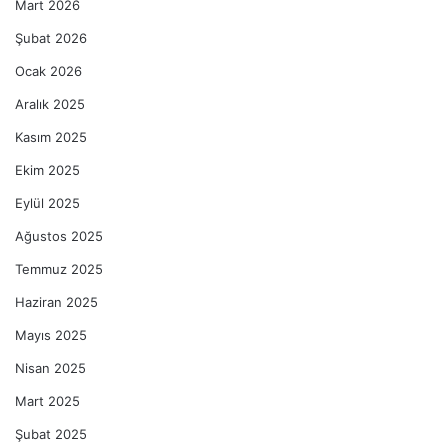
Mart 2026
Şubat 2026
Ocak 2026
Aralık 2025
Kasım 2025
Ekim 2025
Eylül 2025
Ağustos 2025
Temmuz 2025
Haziran 2025
Mayıs 2025
Nisan 2025
Mart 2025
Şubat 2025