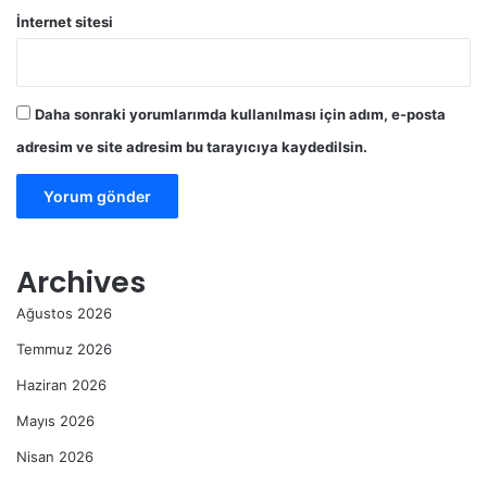
İnternet sitesi
Daha sonraki yorumlarımda kullanılması için adım, e-posta
adresim ve site adresim bu tarayıcıya kaydedilsin.
Archives
Ağustos 2026
Temmuz 2026
Haziran 2026
Mayıs 2026
Nisan 2026