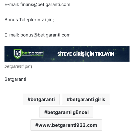
E-mail: finans@bet garanti.com
Bonus Talepleriniz için;
E-mail: bonus@bet garanti.com
betgaranti giriş
Betgaranti
betgaranti
betgaranti giris
betgaranti güncel
www.betgaranti922.com