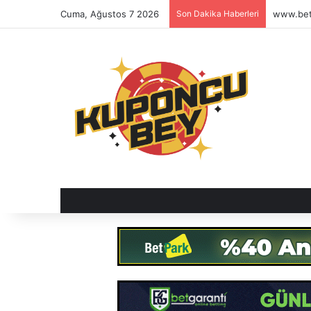
Cuma, Ağustos 7 2026
Son Dakika Haberleri
www.betg