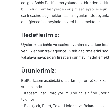
adı gibi Bahis Park’ı olma yolunda birbirinden farkl
bulunduğunuz her yerden erişim sağlayabileceğiniz h
canlı casino seçenekleri, sanal oyunları, slot oyun
en eğlenceli deneyimler sizleri beklemektedir.
Hedeflerimiz:
Üyelerimize bahis ve casino oyunları oynarken kesint
yenilikler sunarak eğlenceli vakit geçirmelerini sağl
yakalayamayacakları fırsatları sunmayı hedeflemekt
Ürünlerimiz:
BetPark.com aşağıdaki unsurları içeren yüksek kalite
sunmaktadır:
– Kapsamlı canlı maç yorumlu birinci sınıf bir Spor 
teklifleri.
– Blackjack, Rulet, Texas Holdem ve Bakarat’ın canl