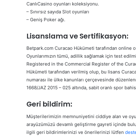
CanlıCasino oyunları koleksiyonu.
– Sınırsız sayıda Slot oyunları
– Geniş Poker ağı.
Lisanslama ve Sertifikasyon:
Betpark.com Curacao Hükümeti tarafından online oyu
Oyunlarımızın tümü, adillik sağlamak için test edilmi
Registered in the Commercial Register of the Cur
Hükümeti tarafından verilmiş olup, bu lisans Cura
numarası ile ülke kanunları çerçevesinde düzenlenmi
1668/JAZ 2015 – 025 altında, sabit oranlı spor bahis
Geri bildirim:
Müşterilerimizin memnuniyetini ciddiye alan ve oyun
arayüzümüzü devamlı geliştirme gayreti içinde bulun
ilgili geri bildirimlerinizi ve önerilerinizi lütfen
dest