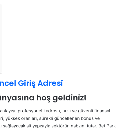
cel Giriş Adresi
ünyasına hoş geldiniz!
nlayışı, profesyonel kadrosu, hızlı ve güvenli finansal
ri, yüksek oranları, sürekli güncellenen bonus ve
 sağlayacak alt yapısıyla sektörün nabzını tutar. Bet Park