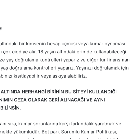
şı
n) altındaki bir kimsenin hesap açması veya kumar oynaması
çok ciddiye alır. 18 yaşın altındakilerin de kullanabileceği
e yaş doğrulama kontrolleri yaparız ve diğer tür finansman
yaş doğrulama kontrolleri yaparız. Yaşınızı doğrulamak için
nızı kısıtlayabilir veya askıya alabiliriz.
 ALTINDA HERHANGİ BİRİNİN BU SİTEYİ KULLANDIĞI
IMIN CEZA OLARAK GERİ ALINACAĞI VE AYNI
İLİNSİN.
ı sıra, kumar sorunlarına karşı farkındalık yaratmak ve
rmekle yükümlüdür. Bet park Sorumlu Kumar Politikası,