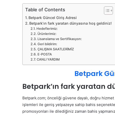
Table of Contents
Betpark Güncel Giriş Adresi
Betpark’ın fark yaratan dünyasına hoş geldiniz!
Hedeflerimiz:
Ürünlerimiz:
Lisanslama ve Sertifikasyon:
Geri bildirim:
ÇALIŞMA SAATLERİMİZ
E-POSTA
CANLI YARDIM
Betpark Gün
Betpark’ın fark yaratan d
Betpark.com; önceliği güvene dayalı, doğru hizmet a
işlemleri ile geniş yelpazeye sahip bahis seçenekle
promosyonları ile dilediğiniz zaman bahis yapmanızı