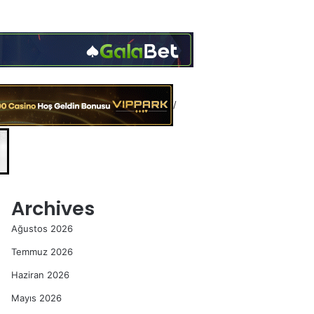
/
Archives
Ağustos 2026
Temmuz 2026
Haziran 2026
Mayıs 2026