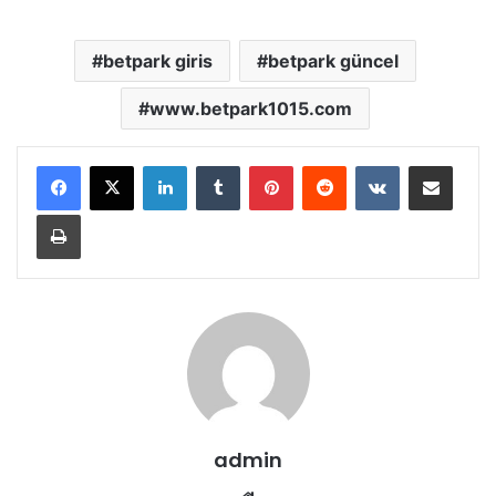
betpark giris
betpark güncel
www.betpark1015.com
LinkedIn
Tumblr
Pinterest
Reddit
VKontakte
E-Posta ile paylaş
Yazdır
admin