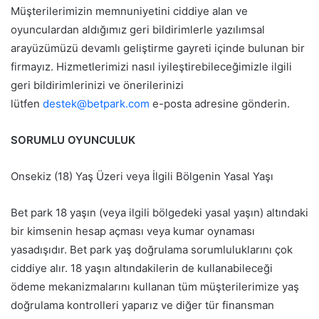
Müşterilerimizin memnuniyetini ciddiye alan ve
oyunculardan aldığımız geri bildirimlerle yazılımsal
arayüzümüzü devamlı geliştirme gayreti içinde bulunan bir
firmayız. Hizmetlerimizi nasıl iyileştirebileceğimizle ilgili
geri bildirimlerinizi ve önerilerinizi
lütfen
destek@betpark.com
e-posta adresine gönderin.
SORUMLU OYUNCULUK
Onsekiz (18) Yaş Üzeri veya İlgili Bölgenin Yasal Yaşı
Bet park 18 yaşın (veya ilgili bölgedeki yasal yaşın) altındaki
bir kimsenin hesap açması veya kumar oynaması
yasadışıdır. Bet park yaş doğrulama sorumluluklarını çok
ciddiye alır. 18 yaşın altındakilerin de kullanabileceği
ödeme mekanizmalarını kullanan tüm müşterilerimize yaş
doğrulama kontrolleri yaparız ve diğer tür finansman