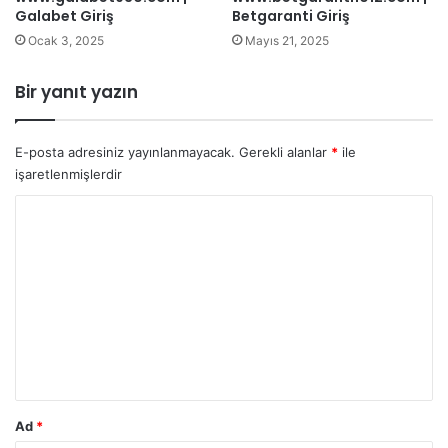
Galabet Giriş
Betgaranti Giriş
Ocak 3, 2025
Mayıs 21, 2025
Bir yanıt yazın
E-posta adresiniz yayınlanmayacak.
Gerekli alanlar
*
ile
işaretlenmişlerdir
Y
o
r
u
m
*
Ad
*