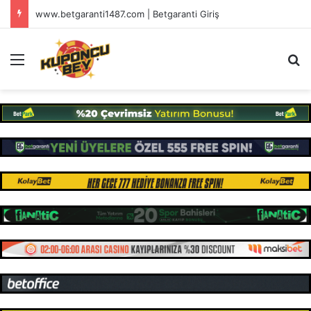
www.betgaranti1487.com | Betgaranti Giriş
Menü
Ar