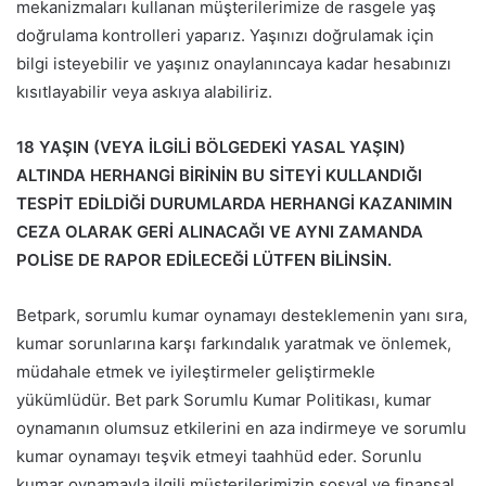
mekanizmaları kullanan müşterilerimize de rasgele yaş
doğrulama kontrolleri yaparız. Yaşınızı doğrulamak için
bilgi isteyebilir ve yaşınız onaylanıncaya kadar hesabınızı
kısıtlayabilir veya askıya alabiliriz.
18 YAŞIN (VEYA İLGİLİ BÖLGEDEKİ YASAL YAŞIN)
ALTINDA HERHANGİ BİRİNİN BU SİTEYİ KULLANDIĞI
TESPİT EDİLDİĞİ DURUMLARDA HERHANGİ KAZANIMIN
CEZA OLARAK GERİ ALINACAĞI VE AYNI ZAMANDA
POLİSE DE RAPOR EDİLECEĞİ LÜTFEN BİLİNSİN.
Betpark, sorumlu kumar oynamayı desteklemenin yanı sıra,
kumar sorunlarına karşı farkındalık yaratmak ve önlemek,
müdahale etmek ve iyileştirmeler geliştirmekle
yükümlüdür. Bet park Sorumlu Kumar Politikası, kumar
oynamanın olumsuz etkilerini en aza indirmeye ve sorumlu
kumar oynamayı teşvik etmeyi taahhüd eder. Sorunlu
kumar oynamayla ilgili müşterilerimizin sosyal ve finansal