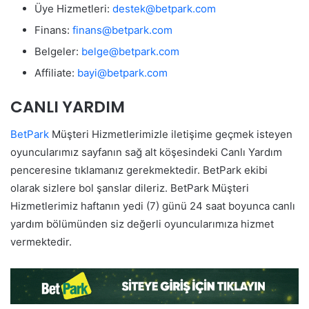
Üye Hizmetleri:
destek@betpark.com
Finans:
finans@betpark.com
Belgeler:
belge@betpark.com
Affiliate:
bayi@betpark.com
CANLI YARDIM
BetPark
Müşteri Hizmetlerimizle iletişime geçmek isteyen
oyuncularımız sayfanın sağ alt köşesindeki Canlı Yardım
penceresine tıklamanız gerekmektedir. BetPark ekibi
olarak sizlere bol şanslar dileriz. BetPark Müşteri
Hizmetlerimiz haftanın yedi (7) günü 24 saat boyunca canlı
yardım bölümünden siz değerli oyuncularımıza hizmet
vermektedir.