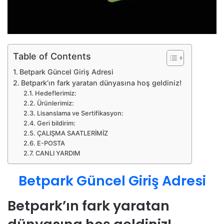
Table of Contents
Betpark Güncel Giriş Adresi
Betpark’ın fark yaratan dünyasına hoş geldiniz!
Hedeflerimiz:
Ürünlerimiz:
Lisanslama ve Sertifikasyon:
Geri bildirim:
ÇALIŞMA SAATLERİMİZ
E-POSTA
CANLI YARDIM
Betpark Güncel Giriş Adresi
Betpark’ın fark yaratan