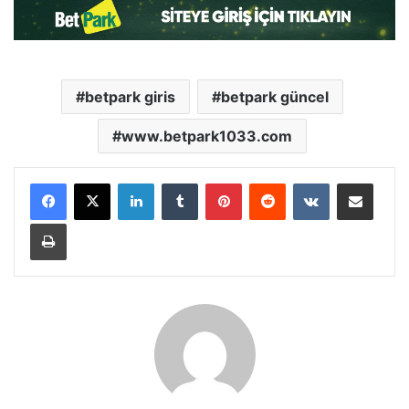
betpark giris
betpark güncel
www.betpark1033.com
LinkedIn
Tumblr
Pinterest
Reddit
VKontakte
E-Posta ile paylaş
Yazdır