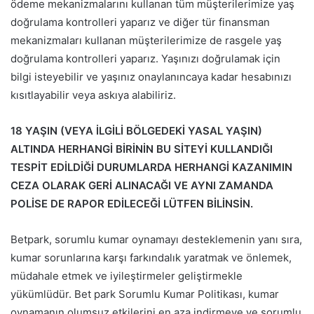
ödeme mekanizmalarını kullanan tüm müşterilerimize yaş
doğrulama kontrolleri yaparız ve diğer tür finansman
mekanizmaları kullanan müşterilerimize de rasgele yaş
doğrulama kontrolleri yaparız. Yaşınızı doğrulamak için
bilgi isteyebilir ve yaşınız onaylanıncaya kadar hesabınızı
kısıtlayabilir veya askıya alabiliriz.
18 YAŞIN (VEYA İLGİLİ BÖLGEDEKİ YASAL YAŞIN)
ALTINDA HERHANGİ BİRİNİN BU SİTEYİ KULLANDIĞI
TESPİT EDİLDİĞİ DURUMLARDA HERHANGİ KAZANIMIN
CEZA OLARAK GERİ ALINACAĞI VE AYNI ZAMANDA
POLİSE DE RAPOR EDİLECEĞİ LÜTFEN BİLİNSİN.
Betpark, sorumlu kumar oynamayı desteklemenin yanı sıra,
kumar sorunlarına karşı farkındalık yaratmak ve önlemek,
müdahale etmek ve iyileştirmeler geliştirmekle
yükümlüdür. Bet park Sorumlu Kumar Politikası, kumar
oynamanın olumsuz etkilerini en aza indirmeye ve sorumlu