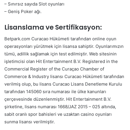
– Sınırsız sayıda Slot oyunları
– Geniş Poker ağı.
Lisanslama ve Sertifikasyon:
Betpark.com Curacao Hükümeti tarafından online oyun
operasyonları yürütmek için lisansa sahiptir. Oyunlarımızın
tümü, adillik sağlamak için test edilmiştir. Web sitesinin
işletimcisi olan Hit Entertainment B.V. Registered in the
Commercial Register of the Curaçao Chamber of
Commerce & Industry lisansı Curacao Hükümeti tarafından
verilmiş olup, bu lisans Curacao Lisans Denetleme Kurulu
tarafından 145060 sıra numarası ile ülke kanunları
çerçevesinde düzenlenmiştir. Hit Entertainment B.V.
şirketine, lisans numarası 1668/JAZ 2015 – 025 altında,
sabit oranlı spor bahisleri ve uzaktan casino oyunları
sunma lisansı verilmiştir.