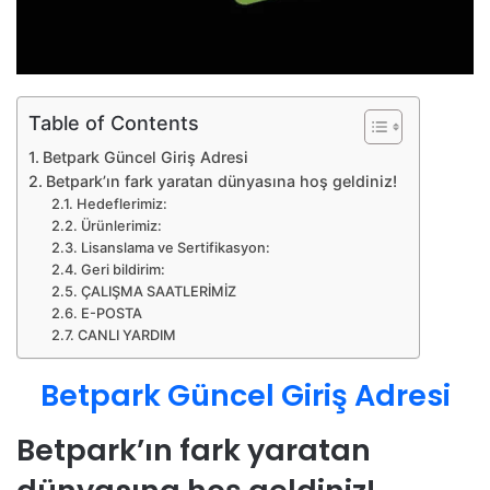
Table of Contents
Betpark Güncel Giriş Adresi
Betpark’ın fark yaratan dünyasına hoş geldiniz!
Hedeflerimiz:
Ürünlerimiz:
Lisanslama ve Sertifikasyon:
Geri bildirim:
ÇALIŞMA SAATLERİMİZ
E-POSTA
CANLI YARDIM
Betpark Güncel Giriş Adresi
Betpark’ın fark yaratan