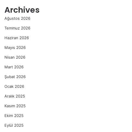
Archives
Ağustos 2026
Temmuz 2026
Haziran 2026
Mayıs 2026
Nisan 2026
Mart 2026
Şubat 2026
Ocak 2026
Aralık 2025
Kasım 2025
Ekim 2025
Eylül 2025