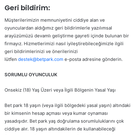
Geri bildirim:
Müşterilerimizin memnuniyetini ciddiye alan ve
oyunculardan aldığımız geri bildirimlerle yazılımsal
arayüzümüzü devamlı geliştirme gayreti içinde bulunan bir
firmayız. Hizmetlerimizi nasıl iyileştirebileceğimizle ilgili
geri bildirimlerinizi ve önerilerinizi
lütfen
destek@betpark.com
e-posta adresine gönderin.
SORUMLU OYUNCULUK
Onsekiz (18) Yaş Üzeri veya İlgili Bölgenin Yasal Yaşı
Bet park 18 yaşın (veya ilgili bölgedeki yasal yaşın) altındaki
bir kimsenin hesap açması veya kumar oynaması
yasadışıdır. Bet park yaş doğrulama sorumluluklarını çok
ciddiye alır. 18 yaşın altındakilerin de kullanabileceği