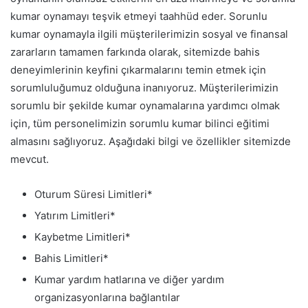
kumar oynamayı teşvik etmeyi taahhüd eder. Sorunlu
kumar oynamayla ilgili müşterilerimizin sosyal ve finansal
zararların tamamen farkında olarak, sitemizde bahis
deneyimlerinin keyfini çıkarmalarını temin etmek için
sorumluluğumuz olduğuna inanıyoruz. Müşterilerimizin
sorumlu bir şekilde kumar oynamalarına yardımcı olmak
için, tüm personelimizin sorumlu kumar bilinci eğitimi
almasını sağlıyoruz. Aşağıdaki bilgi ve özellikler sitemizde
mevcut.
Oturum Süresi Limitleri*
Yatırım Limitleri*
Kaybetme Limitleri*
Bahis Limitleri*
Kumar yardım hatlarına ve diğer yardım
organizasyonlarına bağlantılar