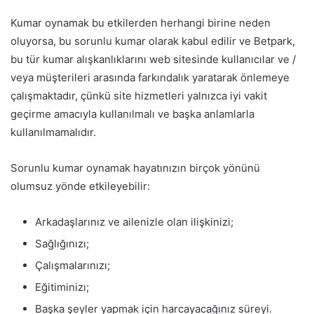
Kumar oynamak bu etkilerden herhangi birine neden
oluyorsa, bu sorunlu kumar olarak kabul edilir ve Betpark,
bu tür kumar alışkanlıklarını web sitesinde kullanıcılar ve /
veya müşterileri arasında farkındalık yaratarak önlemeye
çalışmaktadır, çünkü site hizmetleri yalnızca iyi vakit
geçirme amacıyla kullanılmalı ve başka anlamlarla
kullanılmamalıdır.
Sorunlu kumar oynamak hayatınızın birçok yönünü
olumsuz yönde etkileyebilir:
Arkadaşlarınız ve ailenizle olan ilişkinizi;
Sağlığınızı;
Çalışmalarınızı;
Eğitiminizı;
Başka şeyler yapmak için harcayacağınız süreyi.