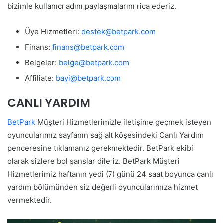
bizimle kullanıcı adını paylaşmalarını rica ederiz.
Üye Hizmetleri:
destek@betpark.com
Finans:
finans@betpark.com
Belgeler:
belge@betpark.com
Affiliate:
bayi@betpark.com
CANLI YARDIM
BetPark
Müşteri Hizmetlerimizle iletişime geçmek isteyen
oyuncularımız sayfanın sağ alt köşesindeki Canlı Yardım
penceresine tıklamanız gerekmektedir. BetPark ekibi
olarak sizlere bol şanslar dileriz. BetPark Müşteri
Hizmetlerimiz haftanın yedi (7) günü 24 saat boyunca canlı
yardım bölümünden siz değerli oyuncularımıza hizmet
vermektedir.