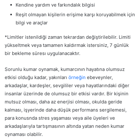
Kendine yardım ve farkındalık bilgisi
Reşit olmayan kişilerin erişime karşı koruyabilmek için
bilgi ve araçlar
*Limitler istenildiği zaman tekrardan değiştirilebilir. Limiti
yükseltmek veya tamamen kaldırmak istersiniz, 7 günlük
bir bekleme süresı uygulanacaktır.
Sorunlu kumar oynamak, kumarcının hayatına olumsuz
etkisi olduğu kadar, yakınları
örneğin
ebeveynler,
arkadaşlar, kardeşler, sevgililer veya hayatlarındaki diğer
insanlar üzerinde de olumsuz bir etkisi vardır. Bir kişinin
mutsuz olması, daha az enerjisi olması, okulda geride
kalması, işyerinde daha düşük performans sergilemesi,
para konusnda stres yaşaması veya aile üyeleri ve
arkadaşlarıyla tartışmasının altında yatan neden kumar
oynaması olabilir.