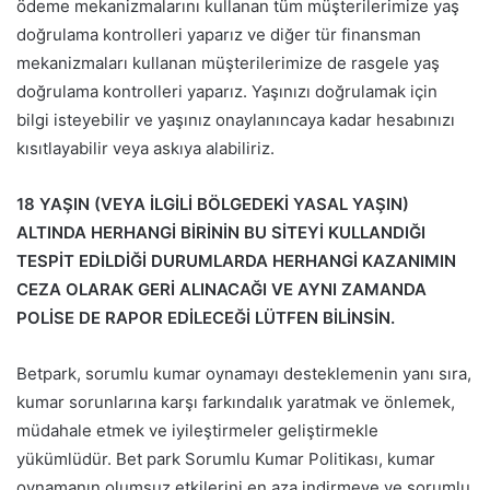
ödeme mekanizmalarını kullanan tüm müşterilerimize yaş
doğrulama kontrolleri yaparız ve diğer tür finansman
mekanizmaları kullanan müşterilerimize de rasgele yaş
doğrulama kontrolleri yaparız. Yaşınızı doğrulamak için
bilgi isteyebilir ve yaşınız onaylanıncaya kadar hesabınızı
kısıtlayabilir veya askıya alabiliriz.
18 YAŞIN (VEYA İLGİLİ BÖLGEDEKİ YASAL YAŞIN)
ALTINDA HERHANGİ BİRİNİN BU SİTEYİ KULLANDIĞI
TESPİT EDİLDİĞİ DURUMLARDA HERHANGİ KAZANIMIN
CEZA OLARAK GERİ ALINACAĞI VE AYNI ZAMANDA
POLİSE DE RAPOR EDİLECEĞİ LÜTFEN BİLİNSİN.
Betpark, sorumlu kumar oynamayı desteklemenin yanı sıra,
kumar sorunlarına karşı farkındalık yaratmak ve önlemek,
müdahale etmek ve iyileştirmeler geliştirmekle
yükümlüdür. Bet park Sorumlu Kumar Politikası, kumar
oynamanın olumsuz etkilerini en aza indirmeye ve sorumlu