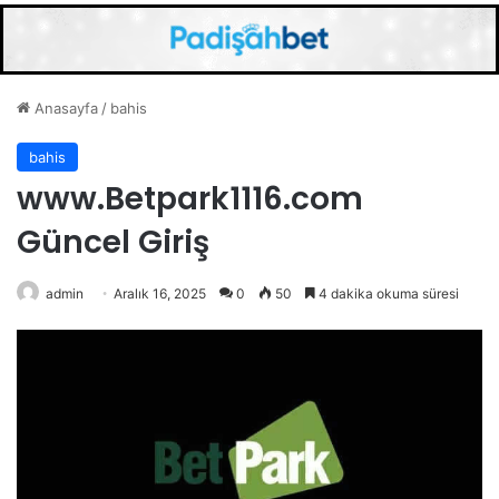
Anasayfa
/
bahis
bahis
www.Betpark1116.com
Güncel Giriş
admin
Aralık 16, 2025
0
50
4 dakika okuma süresi