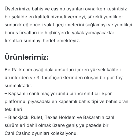
Üyelerimize bahis ve casino oyunları oynarken kesintisiz
bir şekilde en kaliteli hizmeti vermeyi, sürekli yenilikler
sunarak eğlenceli vakit geçirmelerini sağlamayı ve yenilikçi
bonus fırsatları ile hiçbir yerde yakalayamayacakları
fırsatları sunmayı hedeflemekteyiz.
Ürünlerimiz:
BetPark.com aşağıdaki unsurları içeren yüksek kaliteli
ürünlerden ve 3. taraf içeriklerinden oluşan bir portföy
sunmaktadır:
– Kapsamlı canlı maç yorumlu birinci sınıf bir Spor
platformu, piyasadaki en kapsamlı bahis tipi ve bahis oranı
teklifleri.
– Blackjack, Rulet, Texas Holdem ve Bakarat’ın canlı
sürümleri dahil olmak üzere geniş yelpazede bir
CanlıCasino oyunları koleksiyonu.