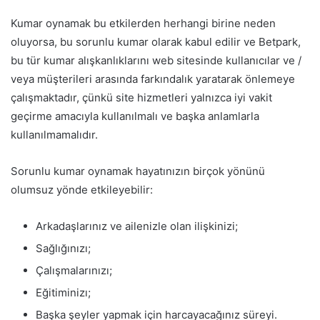
Kumar oynamak bu etkilerden herhangi birine neden
oluyorsa, bu sorunlu kumar olarak kabul edilir ve Betpark,
bu tür kumar alışkanlıklarını web sitesinde kullanıcılar ve /
veya müşterileri arasında farkındalık yaratarak önlemeye
çalışmaktadır, çünkü site hizmetleri yalnızca iyi vakit
geçirme amacıyla kullanılmalı ve başka anlamlarla
kullanılmamalıdır.
Sorunlu kumar oynamak hayatınızın birçok yönünü
olumsuz yönde etkileyebilir:
Arkadaşlarınız ve ailenizle olan ilişkinizi;
Sağlığınızı;
Çalışmalarınızı;
Eğitiminizı;
Başka şeyler yapmak için harcayacağınız süreyi.