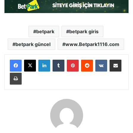
betpark
betpark giris
betpark güncel
www.Betpark1116.com
LinkedIn
Tumblr
Pinterest
Reddit
VKontakte
E-Posta ile paylaş
Yazdır