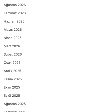
Ağustos 2026
Temmuz 2026
Haziran 2026
Mayıs 2026
Nisan 2026
Mart 2026
Şubat 2026
Ocak 2026
Aralık 2025
Kasım 2025
Ekim 2025
Eylül 2025
Ağustos 2025
Temmuz 2025