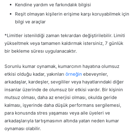
Kendine yardım ve farkındalık bilgisi
Reşit olmayan kişilerin erişime karşı koruyabilmek için
bilgi ve araçlar
*Limitler istenildiği zaman tekrardan değiştirilebilir. Limiti
yükseltmek veya tamamen kaldırmak istersiniz, 7 günlük
bir bekleme süresı uygulanacaktır.
Sorunlu kumar oynamak, kumarcının hayatına olumsuz
etkisi olduğu kadar, yakınları
örneğin
ebeveynler,
arkadaşlar, kardeşler, sevgililer veya hayatlarındaki diğer
insanlar üzerinde de olumsuz bir etkisi vardır. Bir kişinin
mutsuz olması, daha az enerjisi olması, okulda geride
kalması, işyerinde daha düşük performans sergilemesi,
para konusnda stres yaşaması veya aile üyeleri ve
arkadaşlarıyla tartışmasının altında yatan neden kumar
oynaması olabilir.