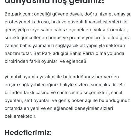
dünyasına hoş geldiniz!
Betpark.com; önceliği güvene dayalı, doğru hizmet anlayışı,
profesyonel kadrosu, hızlı ve güvenli finansal işlemleri ile
geniş yelpazeye sahip bahis seçenekleri, yüksek oranları,
sürekli güncellenen bonus ve promosyonları ile dilediğiniz
zaman bahis yapmanızı sağlayacak alt yapısıyla sektörün
nabzını tutar. Bet Park adı gibi Bahis Park’ı olma yolunda
birbirinden farklı oyunları ve eğlence8
yi mobil uyumlu yazılımı ile bulunduğunuz her yerden
erişim sağlayabileceğiniz haliyle sizlere sunmaktadır. Bir
birinden farklı casino ve canlı casino seçenekleri, sanal
oyunları, slot oyunları ve geniş poker ağı ile bulunduğunuz
ortamda en yeni ve en eğlenceli deneyimler sizleri
beklemektedir.
Hedeflerimiz: