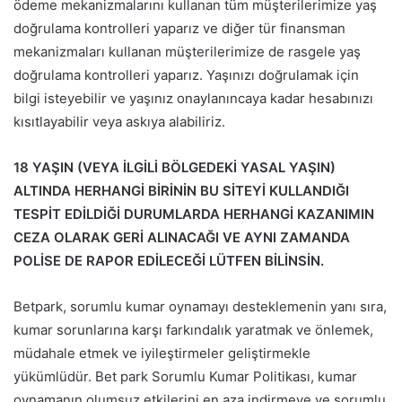
ödeme mekanizmalarını kullanan tüm müşterilerimize yaş
doğrulama kontrolleri yaparız ve diğer tür finansman
mekanizmaları kullanan müşterilerimize de rasgele yaş
doğrulama kontrolleri yaparız. Yaşınızı doğrulamak için
bilgi isteyebilir ve yaşınız onaylanıncaya kadar hesabınızı
kısıtlayabilir veya askıya alabiliriz.
18 YAŞIN (VEYA İLGİLİ BÖLGEDEKİ YASAL YAŞIN)
ALTINDA HERHANGİ BİRİNİN BU SİTEYİ KULLANDIĞI
TESPİT EDİLDİĞİ DURUMLARDA HERHANGİ KAZANIMIN
CEZA OLARAK GERİ ALINACAĞI VE AYNI ZAMANDA
POLİSE DE RAPOR EDİLECEĞİ LÜTFEN BİLİNSİN.
Betpark, sorumlu kumar oynamayı desteklemenin yanı sıra,
kumar sorunlarına karşı farkındalık yaratmak ve önlemek,
müdahale etmek ve iyileştirmeler geliştirmekle
yükümlüdür. Bet park Sorumlu Kumar Politikası, kumar
oynamanın olumsuz etkilerini en aza indirmeye ve sorumlu