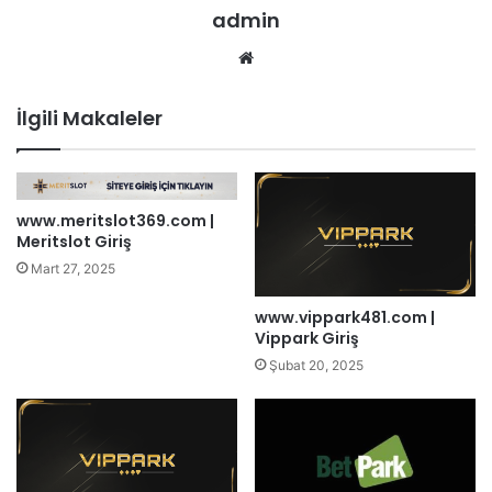
admin
Web
sitesi
İlgili Makaleler
www.meritslot369.com |
Meritslot Giriş
Mart 27, 2025
www.vippark481.com |
Vippark Giriş
Şubat 20, 2025