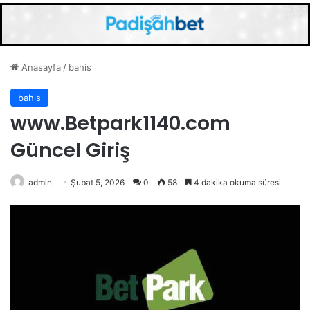
Anasayfa
/
bahis
bahis
www.Betpark1140.com
Güncel Giriş
admin
Şubat 5, 2026
0
58
4 dakika okuma süresi