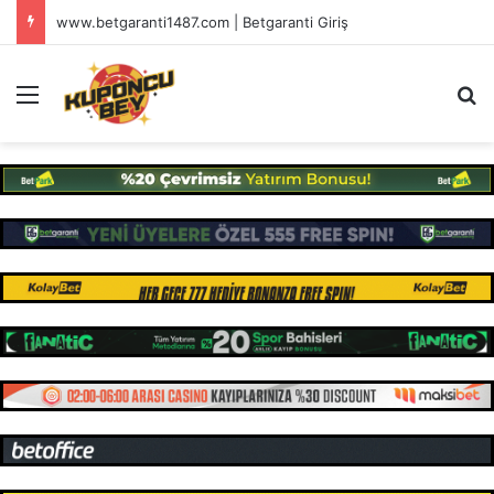
www.betgaranti1487.com | Betgaranti Giriş
Menü
Ar