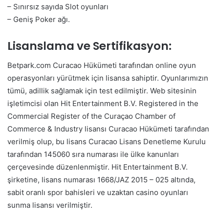
– Sınırsız sayıda Slot oyunları
– Geniş Poker ağı.
Lisanslama ve Sertifikasyon:
Betpark.com Curacao Hükümeti tarafından online oyun
operasyonları yürütmek için lisansa sahiptir. Oyunlarımızın
tümü, adillik sağlamak için test edilmiştir. Web sitesinin
işletimcisi olan Hit Entertainment B.V. Registered in the
Commercial Register of the Curaçao Chamber of
Commerce & Industry lisansı Curacao Hükümeti tarafından
verilmiş olup, bu lisans Curacao Lisans Denetleme Kurulu
tarafından 145060 sıra numarası ile ülke kanunları
çerçevesinde düzenlenmiştir. Hit Entertainment B.V.
şirketine, lisans numarası 1668/JAZ 2015 – 025 altında,
sabit oranlı spor bahisleri ve uzaktan casino oyunları
sunma lisansı verilmiştir.