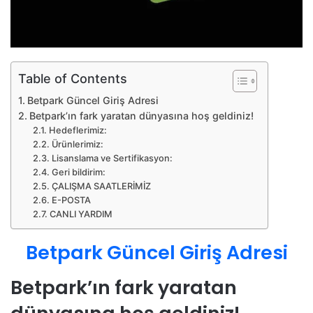
Table of Contents
Betpark Güncel Giriş Adresi
Betpark’ın fark yaratan dünyasına hoş geldiniz!
Hedeflerimiz:
Ürünlerimiz:
Lisanslama ve Sertifikasyon:
Geri bildirim:
ÇALIŞMA SAATLERİMİZ
E-POSTA
CANLI YARDIM
Betpark Güncel Giriş Adresi
Betpark’ın fark yaratan