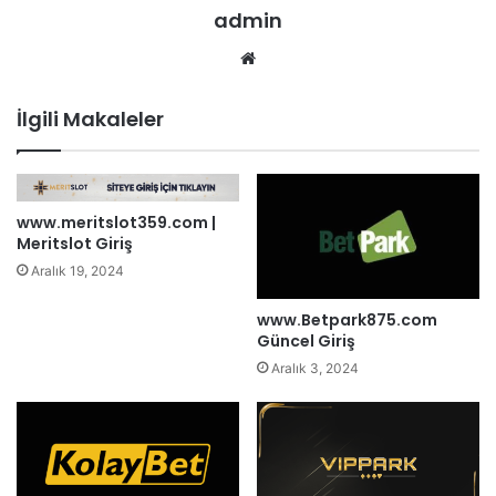
admin
Web
sitesi
İlgili Makaleler
www.meritslot359.com |
Meritslot Giriş
Aralık 19, 2024
www.Betpark875.com
Güncel Giriş
Aralık 3, 2024