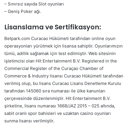
– Sınırsız sayıda Slot oyunları
– Geniş Poker ağı.
Lisanslama ve Sertifikasyon:
Betpark.com Curacao Hükümeti tarafından online oyun
operasyonları yürütmek için lisansa sahiptir. Oyunlarımızın
tümü, adillik sağlamak için test edilmiştir. Web sitesinin
işletimcisi olan Hit Entertainment B.V. Registered in the
Commercial Register of the Curaçao Chamber of
Commerce & Industry lisansı Curacao Hükümeti tarafından
verilmiş olup, bu lisans Curacao Lisans Denetleme Kurulu
tarafından 145060 sıra numarası ile ülke kanunları
çerçevesinde düzenlenmiştir. Hit Entertainment B.V.
şirketine, lisans numarası 1668/JAZ 2015 – 025 altında,
sabit oranlı spor bahisleri ve uzaktan casino oyunları
sunma lisansı verilmiştir.