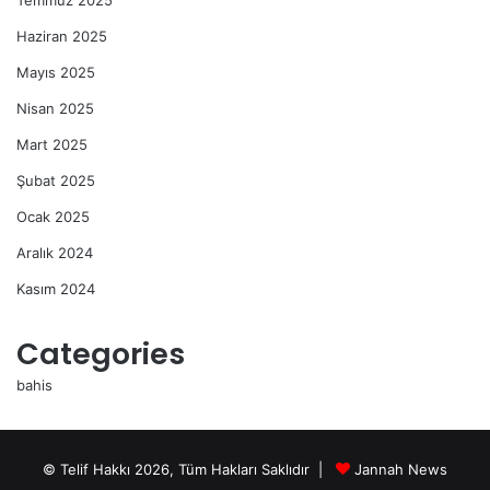
Haziran 2025
Mayıs 2025
Nisan 2025
Mart 2025
Şubat 2025
Ocak 2025
Aralık 2024
Kasım 2024
Categories
bahis
© Telif Hakkı 2026, Tüm Hakları Saklıdır |
Jannah News