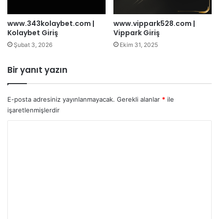
www.343kolaybet.com |
www.vippark528.com |
Kolaybet Giriş
Vippark Giriş
Şubat 3, 2026
Ekim 31, 2025
Bir yanıt yazın
E-posta adresiniz yayınlanmayacak.
Gerekli alanlar
*
ile
işaretlenmişlerdir
Y
o
r
u
m
*