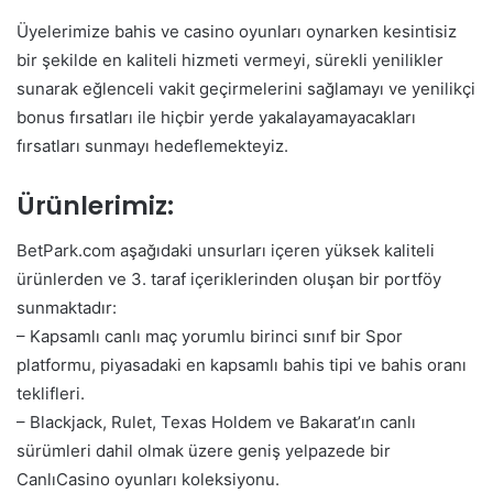
Üyelerimize bahis ve casino oyunları oynarken kesintisiz
bir şekilde en kaliteli hizmeti vermeyi, sürekli yenilikler
sunarak eğlenceli vakit geçirmelerini sağlamayı ve yenilikçi
bonus fırsatları ile hiçbir yerde yakalayamayacakları
fırsatları sunmayı hedeflemekteyiz.
Ürünlerimiz:
BetPark.com aşağıdaki unsurları içeren yüksek kaliteli
ürünlerden ve 3. taraf içeriklerinden oluşan bir portföy
sunmaktadır:
– Kapsamlı canlı maç yorumlu birinci sınıf bir Spor
platformu, piyasadaki en kapsamlı bahis tipi ve bahis oranı
teklifleri.
– Blackjack, Rulet, Texas Holdem ve Bakarat’ın canlı
sürümleri dahil olmak üzere geniş yelpazede bir
CanlıCasino oyunları koleksiyonu.