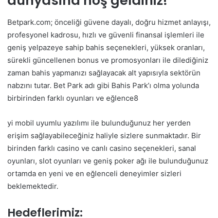
dünyasına hoş geldiniz!
Betpark.com; önceliği güvene dayalı, doğru hizmet anlayışı,
profesyonel kadrosu, hızlı ve güvenli finansal işlemleri ile
geniş yelpazeye sahip bahis seçenekleri, yüksek oranları,
sürekli güncellenen bonus ve promosyonları ile dilediğiniz
zaman bahis yapmanızı sağlayacak alt yapısıyla sektörün
nabzını tutar. Bet Park adı gibi Bahis Park’ı olma yolunda
birbirinden farklı oyunları ve eğlence8
yi mobil uyumlu yazılımı ile bulunduğunuz her yerden
erişim sağlayabileceğiniz haliyle sizlere sunmaktadır. Bir
birinden farklı casino ve canlı casino seçenekleri, sanal
oyunları, slot oyunları ve geniş poker ağı ile bulunduğunuz
ortamda en yeni ve en eğlenceli deneyimler sizleri
beklemektedir.
Hedeflerimiz: