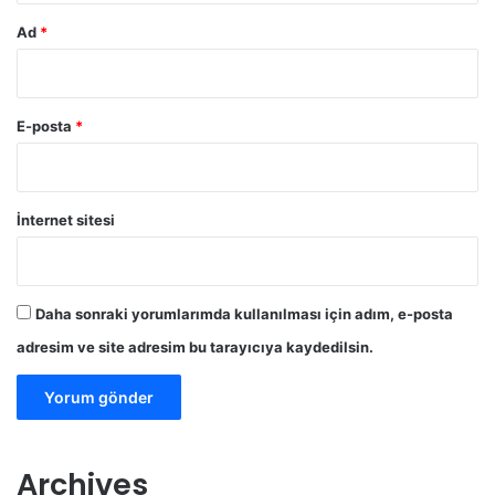
Ad
*
E-posta
*
İnternet sitesi
Daha sonraki yorumlarımda kullanılması için adım, e-posta
adresim ve site adresim bu tarayıcıya kaydedilsin.
Archives