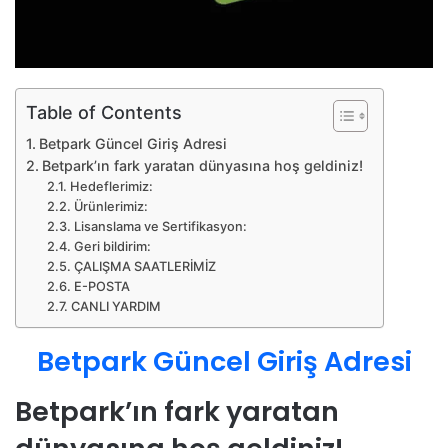
Table of Contents
Betpark Güncel Giriş Adresi
Betpark’ın fark yaratan dünyasına hoş geldiniz!
Hedeflerimiz:
Ürünlerimiz:
Lisanslama ve Sertifikasyon:
Geri bildirim:
ÇALIŞMA SAATLERİMİZ
E-POSTA
CANLI YARDIM
Betpark Güncel Giriş Adresi
Betpark’ın fark yaratan