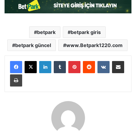
betpark
betpark giris
betpark güncel
www.Betpark1220.com
LinkedIn
Tumblr
Pinterest
Reddit
VKontakte
E-Posta ile paylaş
Yazdır