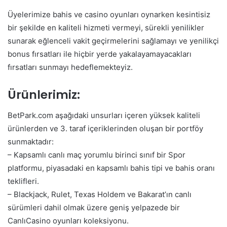
Üyelerimize bahis ve casino oyunları oynarken kesintisiz
bir şekilde en kaliteli hizmeti vermeyi, sürekli yenilikler
sunarak eğlenceli vakit geçirmelerini sağlamayı ve yenilikçi
bonus fırsatları ile hiçbir yerde yakalayamayacakları
fırsatları sunmayı hedeflemekteyiz.
Ürünlerimiz:
BetPark.com aşağıdaki unsurları içeren yüksek kaliteli
ürünlerden ve 3. taraf içeriklerinden oluşan bir portföy
sunmaktadır:
– Kapsamlı canlı maç yorumlu birinci sınıf bir Spor
platformu, piyasadaki en kapsamlı bahis tipi ve bahis oranı
teklifleri.
– Blackjack, Rulet, Texas Holdem ve Bakarat’ın canlı
sürümleri dahil olmak üzere geniş yelpazede bir
CanlıCasino oyunları koleksiyonu.