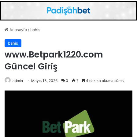
Anasayfa
/
bahis
bahis
www.Betpark1220.com
Güncel Giriş
admin
Mayıs 13, 2026
0
7
4 dakika okuma süresi