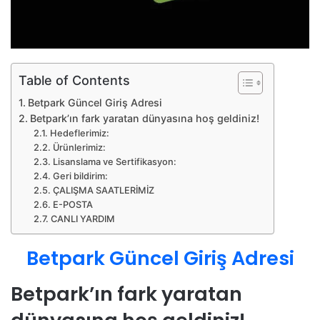
Table of Contents
Betpark Güncel Giriş Adresi
Betpark’ın fark yaratan dünyasına hoş geldiniz!
Hedeflerimiz:
Ürünlerimiz:
Lisanslama ve Sertifikasyon:
Geri bildirim:
ÇALIŞMA SAATLERİMİZ
E-POSTA
CANLI YARDIM
Betpark Güncel Giriş Adresi
Betpark’ın fark yaratan