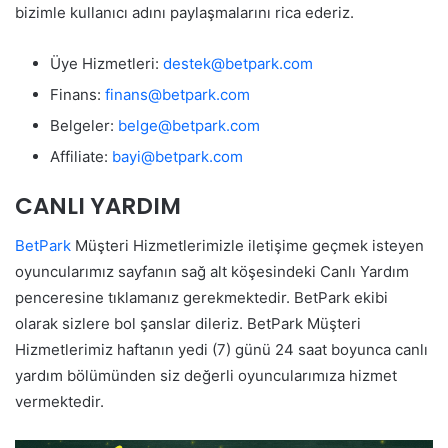
bizimle kullanıcı adını paylaşmalarını rica ederiz.
Üye Hizmetleri:
destek@betpark.com
Finans:
finans@betpark.com
Belgeler:
belge@betpark.com
Affiliate:
bayi@betpark.com
CANLI YARDIM
BetPark
Müşteri Hizmetlerimizle iletişime geçmek isteyen
oyuncularımız sayfanın sağ alt köşesindeki Canlı Yardım
penceresine tıklamanız gerekmektedir. BetPark ekibi
olarak sizlere bol şanslar dileriz. BetPark Müşteri
Hizmetlerimiz haftanın yedi (7) günü 24 saat boyunca canlı
yardım bölümünden siz değerli oyuncularımıza hizmet
vermektedir.