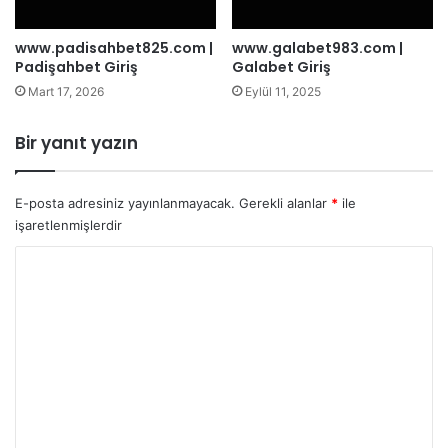
www.padisahbet825.com |
www.galabet983.com |
Padişahbet Giriş
Galabet Giriş
Mart 17, 2026
Eylül 11, 2025
Bir yanıt yazın
E-posta adresiniz yayınlanmayacak.
Gerekli alanlar
*
ile
işaretlenmişlerdir
Y
o
r
u
m
*