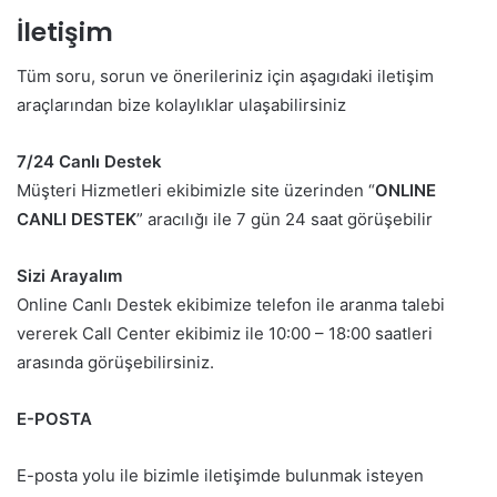
İletişim
Tüm soru, sorun ve önerileriniz için aşagıdaki iletişim
araçlarından bize kolaylıklar ulaşabilirsiniz
7/24 Canlı Destek
Müşteri Hizmetleri ekibimizle site üzerinden “
ONLINE
CANLI DESTEK
” aracılığı ile 7 gün 24 saat görüşebilir
Sizi Arayalım
Online Canlı Destek ekibimize telefon ile aranma talebi
vererek Call Center ekibimiz ile 10:00 – 18:00 saatleri
arasında görüşebilirsiniz.
E-POSTA
E-posta yolu ile bizimle iletişimde bulunmak isteyen