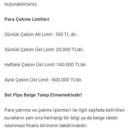
bulunabilirsiniz.
Para Çekme Limitleri
Günlük Çekim Alt Limit : 100 TL dir.
Günlük Çekim Üst Limit: 20.000 TL’dir.
Haftalık Çekim Üst Limit :140.000 TL’dir.
Aylık Çekim Üst Limit : 600.000 TL’dir.
Bet Pipo Belge Talep Etmemektedir!
Para yatırma ve çekme işlemleri ile ilgili sayfada belirtilen
kuralların yanı sıra herhangi bir bilgi ya da belge talebi
istenmesi finans biriminin takdirindedir.