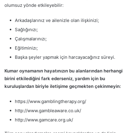
olumsuz yönde etkileyebilir:
Arkadaşlarınız ve ailenizle olan ilişkinizi;
Sağlığınızı;
Çalışmalarınızı;
Eğitiminizı;
Başka şeyler yapmak için harcayacağınız süreyi.
Kumar oynamanın hayatınızın bu alanlarından herhangi
birini etkilediğini fark ederseniz, yardım için bu
kuruluşlardan biriyle iletişime geçmekten çekinmeyin:
https://www.gamblingtherapy.org/
http://www.gambleaware.co.uk/
http://www.gamcare.org.uk/