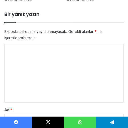
Bir yanıt yazın
E-posta adresiniz yayınlanmayacak.
Gerekli alanlar
*
ile
işaretlenmişlerdir
Y
o
r
u
m
*
Ad
*
Facebook
X
WhatsApp
Telegram