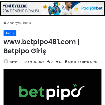
Anasayfa
/
bahis
bahis
www.betpipo481.com |
Betpipo Giriş
admin
Kasım 20, 2024
0
57
8 dakika okuma süresi