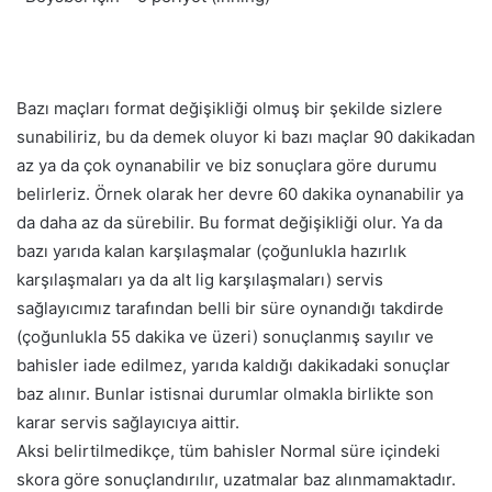
Bazı maçları format değişikliği olmuş bir şekilde sizlere
sunabiliriz, bu da demek oluyor ki bazı maçlar 90 dakikadan
az ya da çok oynanabilir ve biz sonuçlara göre durumu
belirleriz. Örnek olarak her devre 60 dakika oynanabilir ya
da daha az da sürebilir. Bu format değişikliği olur. Ya da
bazı yarıda kalan karşılaşmalar (çoğunlukla hazırlık
karşılaşmaları ya da alt lig karşılaşmaları) servis
sağlayıcımız tarafından belli bir süre oynandığı takdirde
(çoğunlukla 55 dakika ve üzeri) sonuçlanmış sayılır ve
bahisler iade edilmez, yarıda kaldığı dakikadaki sonuçlar
baz alınır. Bunlar istisnai durumlar olmakla birlikte son
karar servis sağlayıcıya aittir.
Aksi belirtilmedikçe, tüm bahisler Normal süre içindeki
skora göre sonuçlandırılır, uzatmalar baz alınmamaktadır.