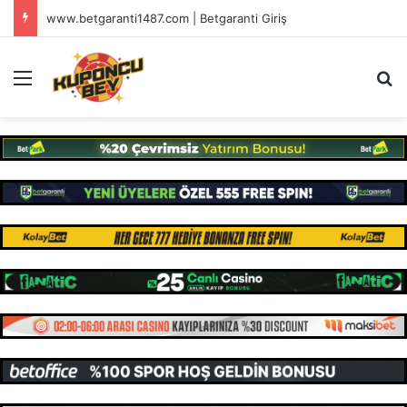
www.betgaranti1486.com | Betgaranti Giriş
Menü
Ar