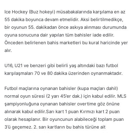
Ice Hockey (Buz hokeyi) müsabakalarında karşılama en az
55 dakika boyunca devam etmelidir. Aksi belirtilmedikçe,
bir oyunun 55. dakikadan önce askıya alınması durumunda
oyuna sonucuna dair yapılan tüm bahisler iade edilir.
Önceden belirlenen bahis marketleri bu kural haricinde yer
alır.
U16, U21 ve benzeri gibi belirli yaş altındaki bazı futbol
karşılaşmaları 70 ve 80 dakika üzerinden oynanmaktadır.
Futbol maçlarına oynanan bahisler (kupa maçları dahil)
normal oyun süresi (2 yarı 45’er dak.) için kabul edilir. MLS
şampiyonluğuna oynanan bahisler overtime göz önüne
alınarak kabul edilir.Sarı kart 1 puan Kırmızı kart 2 puan
olarak hesaplanır. Bir oyuncunun alabileceği toplam puan
3’ü geçemez. 2. sarı kartların bu bahis türüne ait