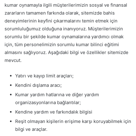
kumar oynamayla ilgili müşterilerimizin sosyal ve finansal
zararların tamamen farkında olarak, sitemizde bahis
deneyimlerinin keyfini çıkarmalarını temin etmek için
sorumluluğumuz olduğuna inanıyoruz. Müşterilerimizin
sorumlu bir şekilde kumar oynamalarına yardımcı olmak
için, tüm personelimizin sorumlu kumar bilinci eğitimi
almasını sağlıyoruz. Aşağıdaki bilgi ve özellikler sitemizde
mevcut.
Yatırı ve kayıp limit araçları;
Kendini dışlama aracı;
Kumar yardım hatlarına ve diğer yardım
organizasyonlarına bağlantılar;
Kendine yardım ve farkındalık bilgisi
Reşit olmayan kişilerin erişime karşı koruyabilmek için
bilgi ve araçlar.