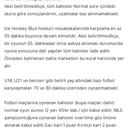
Aksi belirtilmedikçe, tüm bahisler Normal süre içindeki
skora göre sonuçlandırılır, uzatmalar baz alınmamaktadır.
Ice Hockey (Buz hokeyi) müsabakalarında karşılama en az
55 dakika boyunca devam etmelidir. Aksi belirtilmedikçe,
bir oyunun 55. dakikadan önce askıya alınması durumunda
oyuna sonucuna dair yapılan tüm bahisler iade edilir.
Önceden belirlenen bahis marketleri bu kural haricinde yer
alır.
U16, U21 ve benzeri gibi belirli yaş altındaki bazı futbol
karşılaşmaları 70 ve 80 dakika üzerinden oynanmaktadır.
Futbol maçlarına oynanan bahisler (kupa maçları dahil)
normal oyun süresi (2 yarı 45’er dak.) için kabul edilir. MLS
şampiyonluğuna oynanan bahisler overtime göz önüne
alınarak kabul edilir.Sarı kart 1 puan Kırmızı kart 2 puan