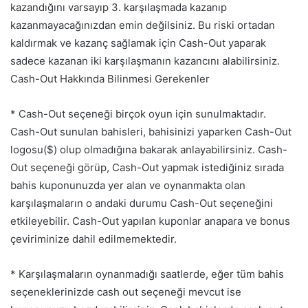
kazandığını varsayıp 3. karşılaşmada kazanıp
kazanmayacağınızdan emin değilsiniz. Bu riski ortadan
kaldırmak ve kazanç sağlamak için Cash-Out yaparak
sadece kazanan iki karşılaşmanın kazancını alabilirsiniz.
Cash-Out Hakkında Bilinmesi Gerekenler
* Cash-Out seçeneği birçok oyun için sunulmaktadır.
Cash-Out sunulan bahisleri, bahisinizi yaparken Cash-Out
logosu($) olup olmadığına bakarak anlayabilirsiniz. Cash-
Out seçeneği görüp, Cash-Out yapmak istediğiniz sırada
bahis kuponunuzda yer alan ve oynanmakta olan
karşılaşmaların o andaki durumu Cash-Out seçeneğini
etkileyebilir. Cash-Out yapılan kuponlar anapara ve bonus
çeviriminize dahil edilmemektedir.
* Karşılaşmaların oynanmadığı saatlerde, eğer tüm bahis
seçeneklerinizde cash out seçeneği mevcut ise