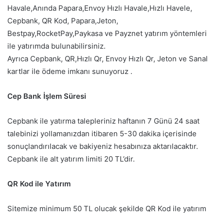
Havale,Anında Papara,Envoy Hızlı Havale,Hızlı Havele,
Cepbank, QR Kod, Papara,Jeton,
Bestpay,RocketPay,Paykasa ve Payznet yatırım yöntemleri
ile yatırımda bulunabilirsiniz.
Ayrıca Cepbank, QR,Hızlı Qr, Envoy Hızlı Qr, Jeton ve Sanal
kartlar ile ödeme imkanı sunuyoruz .
Cep Bank İşlem Süresi
Cepbank ile yatırma talepleriniz haftanın 7 Günü 24 saat
talebinizi yollamanızdan itibaren 5-30 dakika içerisinde
sonuçlandırılacak ve bakiyeniz hesabınıza aktarılacaktır.
Cepbank ile alt yatırım limiti 20 TL’dir.
QR Kod ile Yatırım
Sitemize minimum 50 TL olucak şekilde QR Kod ile yatırım