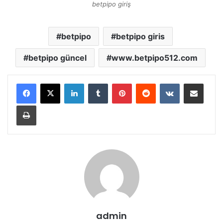
betpipo giriş
betpipo
betpipo giris
betpipo güncel
www.betpipo512.com
LinkedIn
Tumblr
Pinterest
Reddit
VKontakte
E-Posta ile paylaş
Yazdır
admin