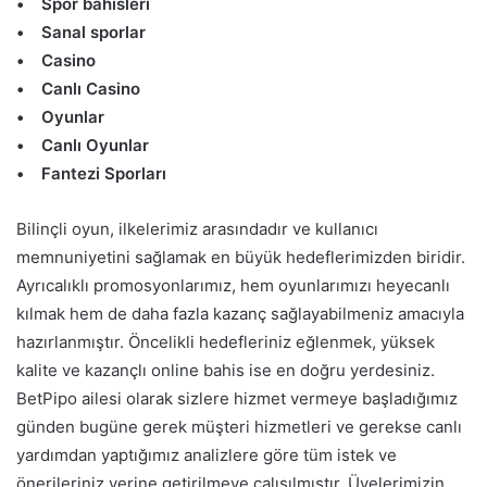
• Spor bahisleri
• Sanal sporlar
• Casino
• Canlı Casino
• Oyunlar
• Canlı Oyunlar
• Fantezi Sporları
Bilinçli oyun, ilkelerimiz arasındadır ve kullanıcı
memnuniyetini sağlamak en büyük hedeflerimizden biridir.
Ayrıcalıklı promosyonlarımız, hem oyunlarımızı heyecanlı
kılmak hem de daha fazla kazanç sağlayabilmeniz amacıyla
hazırlanmıştır. Öncelikli hedefleriniz eğlenmek, yüksek
kalite ve kazançlı online bahis ise en doğru yerdesiniz.
BetPipo ailesi olarak sizlere hizmet vermeye başladığımız
günden bugüne gerek müşteri hizmetleri ve gerekse canlı
yardımdan yaptığımız analizlere göre tüm istek ve
önerileriniz yerine getirilmeye çalışılmıştır. Üyelerimizin