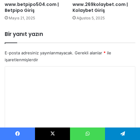
www.betpipo504.com |
www.269kolaybet.com |
Betpipo Giriş
Kolaybet Giriş
Mayıs 21, 2025
Ağustos 5, 2025
Bir yanıt yazın
E-posta adresiniz yayınlanmayacak.
Gerekli alanlar
*
ile
işaretlenmişlerdir
Y
o
r
u
m
*
Ad
*
Facebook
X
WhatsApp
Telegram