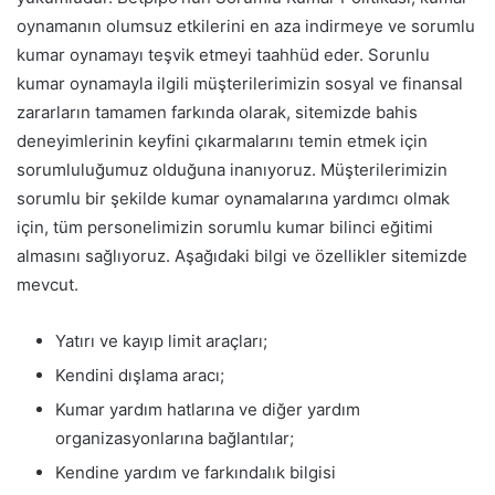
oynamanın olumsuz etkilerini en aza indirmeye ve sorumlu
kumar oynamayı teşvik etmeyi taahhüd eder. Sorunlu
kumar oynamayla ilgili müşterilerimizin sosyal ve finansal
zararların tamamen farkında olarak, sitemizde bahis
deneyimlerinin keyfini çıkarmalarını temin etmek için
sorumluluğumuz olduğuna inanıyoruz. Müşterilerimizin
sorumlu bir şekilde kumar oynamalarına yardımcı olmak
için, tüm personelimizin sorumlu kumar bilinci eğitimi
almasını sağlıyoruz. Aşağıdaki bilgi ve özellikler sitemizde
mevcut.
Yatırı ve kayıp limit araçları;
Kendini dışlama aracı;
Kumar yardım hatlarına ve diğer yardım
organizasyonlarına bağlantılar;
Kendine yardım ve farkındalık bilgisi