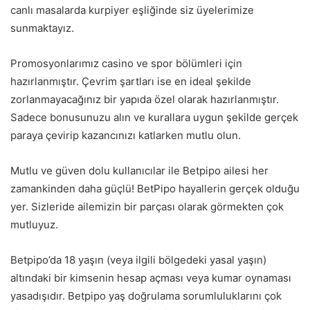
canlı masalarda kurpiyer eşliğinde siz üyelerimize
sunmaktayız.
Promosyonlarımız casino ve spor bölümleri için
hazırlanmıştır. Çevrim şartları ise en ideal şekilde
zorlanmayacağınız bir yapıda özel olarak hazırlanmıştır.
Sadece bonusunuzu alın ve kurallara uygun şekilde gerçek
paraya çevirip kazancınızı katlarken mutlu olun.
Mutlu ve güven dolu kullanıcılar ile Betpipo ailesi her
zamankinden daha güçlü! BetPipo hayallerin gerçek olduğu
yer. Sizleride ailemizin bir parçası olarak görmekten çok
mutluyuz.
Betpipo’da 18 yaşın (veya ilgili bölgedeki yasal yaşın)
altındaki bir kimsenin hesap açması veya kumar oynaması
yasadışıdır. Betpipo yaş doğrulama sorumluluklarını çok