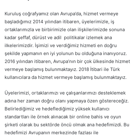
Kuruluş coğrafyamız olan Avrupa’da, hizmet vermeye
başladığımız 2014 yılından itibaren, üyelerimizle, iş
ortaklarımızla ve birbirimizle olan ilişkilerimizde sonuna
kadar şeffaf, dürüst ve adil politikalar izlemek ana
ilkelerimizdir. İşimizi ve verdiğimiz hizmeti en doğru
şekilde yapmanın en iyi yolunun bu olduğuna inanıyoruz.
2016 yılından itibaren, Avrupa’nın bir çok ülkesinde hizmet
vermeye başlamış bulunmaktayız. 2018 İtibari ile Türk
kullanıcılara da hizmet vermeye başlamış bulunmaktayız.
Üyelerimizi, ortaklarımızı ve çalışanlarımızı desteklemek
adına her zaman doğru olanı yapmaya özen göstereceğiz.
Belirlediğimiz ve hedeflediğimiz yüksek kullanıcı
standartları ile örnek alınacak bir online bahis ve oyun
şirketi olarak bu sektörde öncü olmak ana hedefimizdi. Bu
hedefimizi Avrupanın merkezinde fazlası ile