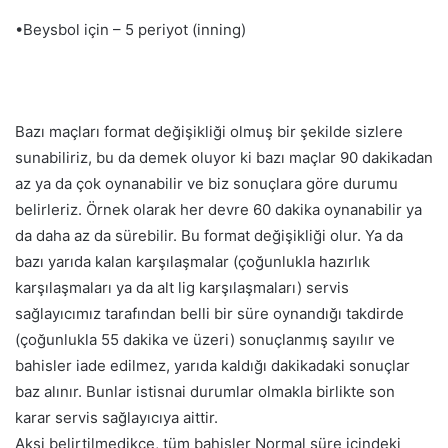
•Beysbol için – 5 periyot (inning)
Bazı maçları format değişikliği olmuş bir şekilde sizlere
sunabiliriz, bu da demek oluyor ki bazı maçlar 90 dakikadan
az ya da çok oynanabilir ve biz sonuçlara göre durumu
belirleriz. Örnek olarak her devre 60 dakika oynanabilir ya
da daha az da sürebilir. Bu format değişikliği olur. Ya da
bazı yarıda kalan karşılaşmalar (çoğunlukla hazırlık
karşılaşmaları ya da alt lig karşılaşmaları) servis
sağlayıcımız tarafından belli bir süre oynandığı takdirde
(çoğunlukla 55 dakika ve üzeri) sonuçlanmış sayılır ve
bahisler iade edilmez, yarıda kaldığı dakikadaki sonuçlar
baz alınır. Bunlar istisnai durumlar olmakla birlikte son
karar servis sağlayıcıya aittir.
Aksi belirtilmedikçe, tüm bahisler Normal süre içindeki