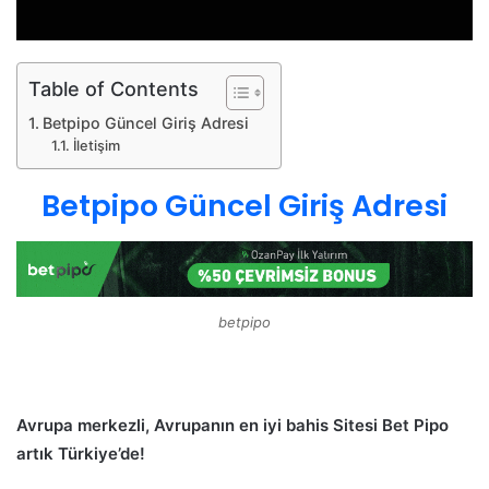
Table of Contents
Betpipo Güncel Giriş Adresi
İletişim
Betpipo Güncel Giriş Adresi
betpipo
Avrupa merkezli, Avrupanın en iyi bahis Sitesi Bet Pipo
artık Türkiye’de!