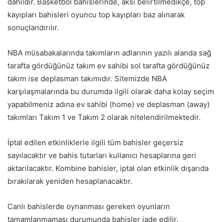
dahildir. Basketbol bahislerinde, aksi belirtilmedikçe, top
kayıpları bahisleri oyuncu top kayıpları baz alınarak
sonuçlandırılır.
NBA müsabakalarında takımların adlarının yazılı alanda sağ
tarafta gördüğünüz takım ev sahibi sol tarafta gördüğünüz
takım ise deplasman takımıdır. Sitemizde NBA
karşılaşmalarında bu durumda ilgili olarak daha kolay seçim
yapabilmeniz adına ev sahibi (home) ve deplasman (away)
takımları Takım 1 ve Takım 2 olarak nitelendirilmektedir.
İptal edilen etkinliklerle ilgili tüm bahisler geçersiz
sayılacaktır ve bahis tutarları kullanıcı hesaplarına geri
aktarılacaktır. Kombine bahisler, iptal olan etkinlik dışarıda
bırakılarak yeniden hesaplanacaktır.
Canlı bahislerde oynanması gereken oyunların
tamamlanmaması durumunda bahisler iade edilir.