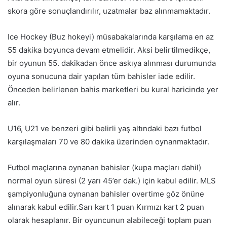
skora göre sonuçlandırılır, uzatmalar baz alınmamaktadır.
Ice Hockey (Buz hokeyi) müsabakalarında karşılama en az
55 dakika boyunca devam etmelidir. Aksi belirtilmedikçe,
bir oyunun 55. dakikadan önce askıya alınması durumunda
oyuna sonucuna dair yapılan tüm bahisler iade edilir.
Önceden belirlenen bahis marketleri bu kural haricinde yer
alır.
U16, U21 ve benzeri gibi belirli yaş altındaki bazı futbol
karşılaşmaları 70 ve 80 dakika üzerinden oynanmaktadır.
Futbol maçlarına oynanan bahisler (kupa maçları dahil)
normal oyun süresi (2 yarı 45’er dak.) için kabul edilir. MLS
şampiyonluğuna oynanan bahisler overtime göz önüne
alınarak kabul edilir.Sarı kart 1 puan Kırmızı kart 2 puan
olarak hesaplanır. Bir oyuncunun alabileceği toplam puan