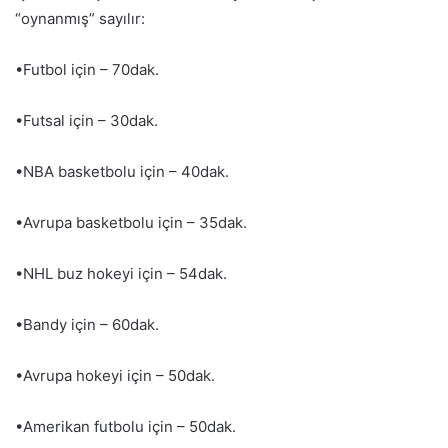
“oynanmış” sayılır:
•Futbol için – 70dak.
•Futsal için – 30dak.
•NBA basketbolu için – 40dak.
•Avrupa basketbolu için – 35dak.
•NHL buz hokeyi için – 54dak.
•Bandy için – 60dak.
•Avrupa hokeyi için – 50dak.
•Amerikan futbolu için – 50dak.