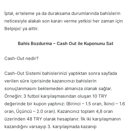
İptal, erteleme ya da duraksama durumlarında bahislerin
neticesiyle alakalı son kararı verme yetkisi her zaman için
Betpipo’ ya aittir.
Bahis Bozdurma – Cash Out ile Kuponunu Sat
Cash-Out nedir?
Cash-Out Sistemi bahislerinizi yaptıktan sonra sayfada
verilen süre içerisinde kazancınızı bahislerin
sonuçlanmasını beklemeden almanıza olanak sağlar.
Örneğin: 3 futbol karşılaşmasından oluşan 10 TRY
değerinde bir kupon yaptınız: (Birinci – 1.5 oran, İkinci – 1.6
oran, Üçüncü – 2.0 oran). Kazancınız toplam 4,8 oran
üzerinden 48 TRY olarak hesaplanır. İlk iki karşılaşmanın
kazandığını varsayıp 3. karşılaşmada kazanıp