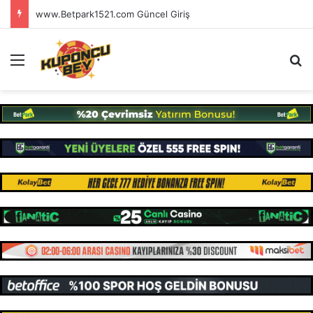
www.417kolaybet.com | Kolaybet Giriş
Menü
Ar