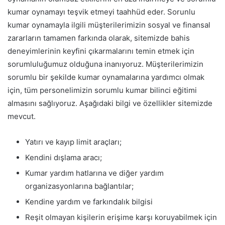
kumar oynamayı teşvik etmeyi taahhüd eder. Sorunlu
kumar oynamayla ilgili müşterilerimizin sosyal ve finansal
zararların tamamen farkında olarak, sitemizde bahis
deneyimlerinin keyfini çıkarmalarını temin etmek için
sorumluluğumuz olduğuna inanıyoruz. Müşterilerimizin
sorumlu bir şekilde kumar oynamalarına yardımcı olmak
için, tüm personelimizin sorumlu kumar bilinci eğitimi
almasını sağlıyoruz. Aşağıdaki bilgi ve özellikler sitemizde
mevcut.
Yatırı ve kayıp limit araçları;
Kendini dışlama aracı;
Kumar yardım hatlarına ve diğer yardım
organizasyonlarına bağlantılar;
Kendine yardım ve farkındalık bilgisi
Reşit olmayan kişilerin erişime karşı koruyabilmek için