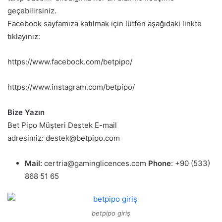
geçebilirsiniz.
Facebook sayfamıza katılmak için lütfen aşağıdaki linkte
tıklayınız:
https://www.facebook.com/betpipo/
https://www.instagram.com/betpipo/
Bize Yazın
Bet Pipo Müşteri Destek E-mail
adresimiz:
destek@betpipo.com
Mail:
certria@gaminglicences.com
Phone
: +90 (533)
868 51 65
betpipo giriş