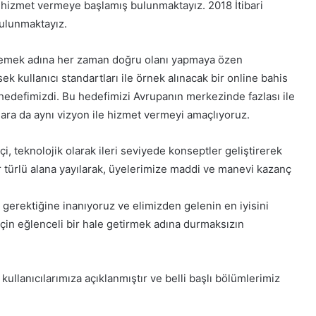
e hizmet vermeye başlamış bulunmaktayız. 2018 İtibari
bulunmaktayız.
eklemek adına her zaman doğru olanı yapmaya özen
k kullanıcı standartları ile örnek alınacak bir online bahis
hedefimizdi. Bu hedefimizi Avrupanın merkezinde fazlası ile
lara da aynı vizyon ile hizmet vermeyi amaçlıyoruz.
çi, teknolojik olarak ileri seviyede konseptler geliştirerek
r türlü alana yayılarak, üyelerimize maddi ve manevi kazanç
 gerektiğine inanıyoruz ve elimizden gelenin en iyisini
çin eğlenceli bir hale getirmek adına durmaksızın
kullanıcılarımıza açıklanmıştır ve belli başlı bölümlerimiz