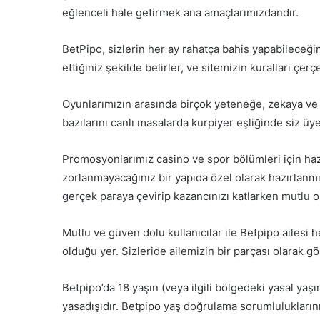
eğlenceli hale getirmek ana amaçlarımızdandır.
BetPipo, sizlerin her ay rahatça bahis yapabileceği
ettiğiniz şekilde belirler, ve sitemizin kuralları çer
Oyunlarımızın arasında birçok yeteneğe, zekaya ve
bazılarını canlı masalarda kurpiyer eşliğinde siz ü
Promosyonlarımız casino ve spor bölümleri için hazır
zorlanmayacağınız bir yapıda özel olarak hazırlanm
gerçek paraya çevirip kazancınızı katlarken mutlu o
Mutlu ve güven dolu kullanıcılar ile Betpipo ailesi
olduğu yer. Sizleride ailemizin bir parçası olarak 
Betpipo’da 18 yaşın (veya ilgili bölgedeki yasal ya
yasadışıdır. Betpipo yaş doğrulama sorumluluklarını 