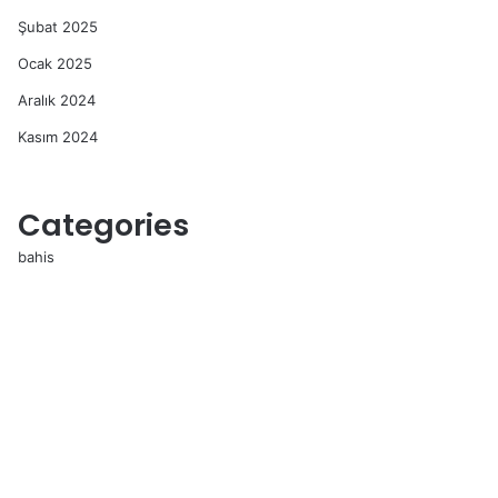
Şubat 2025
Ocak 2025
Aralık 2024
Kasım 2024
Categories
bahis