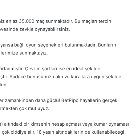
niz en az 35.000 maç sunmaktadır. Bu maçları tercih
çevesinde zevkle oynayabilirsiniz.
 şansa bağlı oyun seçenekleri bulunmaktadır. Bunların
yelerimize sunmaktayız.
lanmıştır. Çevrim şartları ise en ideal şekilde
ıştır. Sadece bonusunuzu alın ve kurallara uygun şekilde
lun.
 her zamankinden daha güçlü! BetPipo hayallerin gerçek
görmekten çok mutluyuz.
şın) altındaki bir kimsenin hesap açması veya kumar oynaması
çok ciddiye alır. 18 yaşın altındakilerin de kullanabileceği