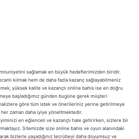
 memnuniyetini sağlamak en büyük hedeflerimizden biridir.
ecanlı kılmak hem de daha fazla kazanç sağlayabilmeniz
enmek, yüksek kalite ve kazançlı online bahis ise en doğru
vermeye başladığımız günden bugüne gerek müşteri
alizlere göre tüm istek ve önerileriniz yerine getirilmeye
zi her zaman daha iyiye yöneltmektedir.
iminizi en eğlenceli ve kazançlı hale getirirken, sizlere bir
maktayız. Sitemizde size online bahis ve oyun alanındaki
larak bizlerle yaşadığınız tecrübeyi daha doyumsuz ve