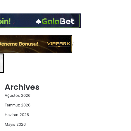
/
Archives
Ağustos 2026
Temmuz 2026
Haziran 2026
Mayıs 2026