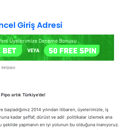
cel Giriş Adresi
betpipo
 Pipo artık Türkiye’de!
başladığımız 2014 yılından itibaren, üyelerimizle, iş
onuna kadar şeffaf, dürüst ve adil politikalar izlemek ana
ğru şekilde yapmanın en iyi yolunun bu olduğuna inanıyoruz.