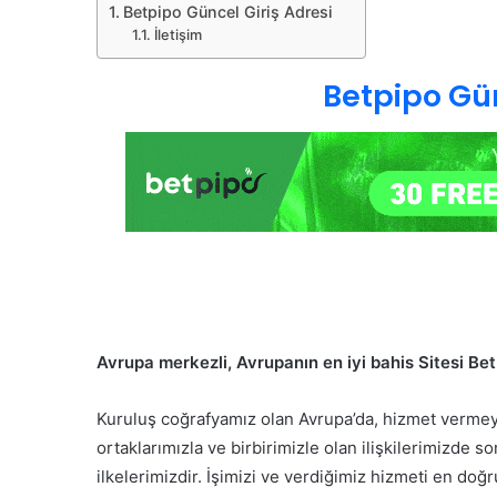
Betpipo Güncel Giriş Adresi
İletişim
Betpipo Gün
Avrupa merkezli, Avrupanın en iyi bahis Sitesi Bet
Kuruluş coğrafyamız olan Avrupa’da, hizmet vermeye 
ortaklarımızla ve birbirimizle olan ilişkilerimizde s
ilkelerimizdir. İşimizi ve verdiğimiz hizmeti en do