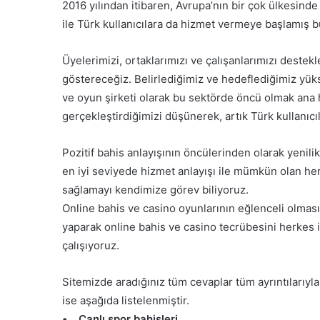
2016 yılından itibaren, Avrupa’nın bir çok ülkesind
ile Türk kullanıcılara da hizmet vermeye başlamış 
Üyelerimizi, ortaklarımızı ve çalışanlarımızı dest
göstereceğiz. Belirlediğimiz ve hedeflediğimiz yükse
ve oyun şirketi olarak bu sektörde öncü olmak ana 
gerçekleştirdiğimizi düşünerek, artık Türk kullanıcı
Pozitif bahis anlayışının öncülerinden olarak yenilik
en iyi seviyede hizmet anlayışı ile mümkün olan he
sağlamayı kendimize görev biliyoruz.
Online bahis ve casino oyunlarının eğlenceli olması
yaparak online bahis ve casino tecrübesini herkes i
çalışıyoruz.
Sitemizde aradığınız tüm cevaplar tüm ayrıntılarıyla 
ise aşağıda listelenmiştir.
• Canlı spor bahisleri