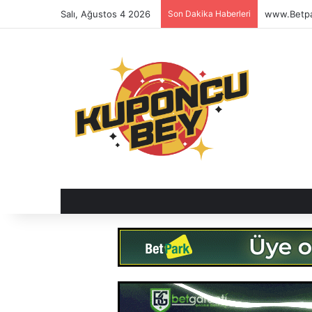
Salı, Ağustos 4 2026
Son Dakika Haberleri
www.Betpa