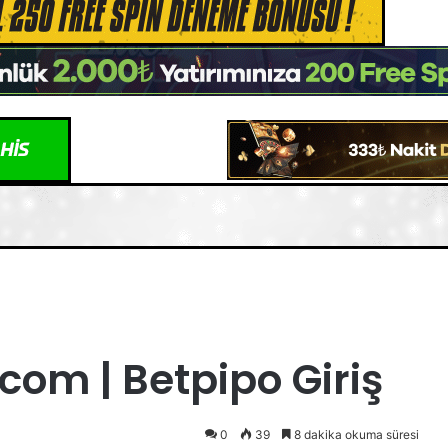
om | Betpipo Giriş
0
39
8 dakika okuma süresi