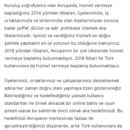
Kuruluş coğrafyamız olan Avrupa’da, hizmet vermeye
başladığımız 2014 yılından itibaren, üyelerimizle, iş
ortaklarımızla ve birbirimizle olan ilişkilerimizde sonuna
kadar şeffaf, dürüst ve adil politikalar izlemek ana
ilkelerimizdir. İşimizi ve verdiğimiz hizmeti en doğru
şekilde yapmanın en iyi yolunun bu olduğuna inanıyoruz.
2016 yılından itibaren, Avrupa’nın bir çok ülkesinde hizmet
vermeye başlamış bulunmaktayız. 2018 İtibari ile Türk
kullanıcılara da hizmet vermeye başlamış bulunmaktayız.
Üyelerimizi, ortaklarımızı ve çalışanlarımızı desteklemek
adına her zaman doğru olanı yapmaya özen göstereceğiz.
Belirlediğimiz ve hedeflediğimiz yüksek kullanıcı
standartları ile örnek alınacak bir online bahis ve oyun
şirketi olarak bu sektörde öncü olmak ana hedefimizdi. Bu
hedefimizi Avrupanın merkezinde fazlası ile
gerçekleştirdiğimizi düşünerek, artık Türk kullanıcılara da