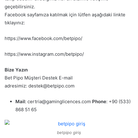
geçebilirsiniz.
Facebook sayfamıza katılmak için lütfen aşağıdaki linkte
tıklayınız:
https://www.facebook.com/betpipo/
https://www.instagram.com/betpipo/
Bize Yazın
Bet Pipo Müşteri Destek E-mail
adresimiz:
destek@betpipo.com
Mail:
certria@gaminglicences.com
Phone
: +90 (533)
868 51 65
betpipo giriş