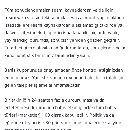
Tüm sonuçlandırmalar, resmi kaynaklardan ya da ligin
resmi web sitesindeki sonuçlar esas alınarak yapılmaktadır.
İstatistiklere resmi kaynaklardan ulaşılamadığı takdirde ya
da web sitesindeki bilgilerin ispatlanabilir biçimde yanlış
yayınlandığı durumda, sonuçlar yeniden gözden geçirilir.
Tutarlı bilgilere ulaşılamadığı durumlarda, sonuçlandırmalar
kendi istatistik birimimiz tarafından yapılır.
Bahis kuponunuzu onaylamadan önce kontrol ettiğinizden
emin olunuz. Yanlışlık sonucu oynanan bahislerin iptali için
gelen talepler işleme alınmamaktadır.
Bir etkinliğin 24 saatten fazla durdurulması ya da
ertelenmesi durumunda bahis etkinliğindeki tüm bahis
türleri (marketler) 1,00 olarak kabul edilir. Politik ya da
eğlence olayları ise 30 gün süresince sona ermezse yine