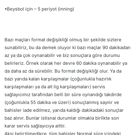
•Beysbol için – 5 periyot (inning)
Bazı maçları format değişikliği olmuş bir şekilde sizlere
sunabiliriz, bu da demek oluyor ki bazı maçlar 90 dakikadan
az ya da çok oynanabilir ve biz sonuçlara göre durumu
belirleriz. Örnek olarak her devre 60 dakika oynanabilir ya
da daha az da sürebilir. Bu format değişikliği olur. Ya da
bazı yarıda kalan karşılaşmalar (çoğunlukla hazırlık
karşılaşmaları ya da alt lig karşılaşmaları) servis
sağlayıcımız tarafından belli bir süre oynandığı takdirde
(çoğunlukla 55 dakika ve üzeri) sonuçlanmış sayılır ve
bahisler iade edilmez, yarıda kaldığı dakikadaki sonuçlar
baz alınır. Bunlar istisnai durumlar olmakla birlikte son
karar servis sağlayıcıya aittir.
Aksi belirtilmedikçe, tüm bahisler Normal süre içindeki