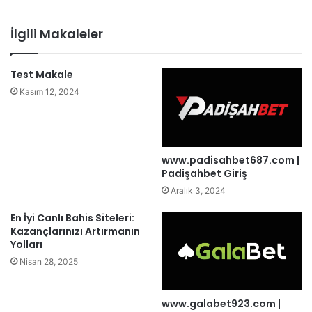
sitesi
İlgili Makaleler
Test Makale
Kasım 12, 2024
www.padisahbet687.com |
Padişahbet Giriş
Aralık 3, 2024
En İyi Canlı Bahis Siteleri:
Kazançlarınızı Artırmanın
Yolları
Nisan 28, 2025
www.galabet923.com |