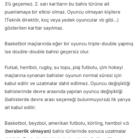
3’ü geçemez. 2. sarı kartların bu bahis türüne ait
puanlamaya bir etkisi olmaz. Oyuncu olmayan kişilere
(Teknik direktör, koç veya yedek oyuncular vb gibi…)
gösterilen kartlar sayılmaz.
Basketbol maçlarında eğer bir oyuncu triple-double yapmış
ise double-double bahisi geçersiz olur.
Futsal, hentbol, rugby, su topu, plaj futbolu, çim hokeyi
maçlarına oynanan bahisler oyunun normal süresi için
kabul edilir ve uzatmalar dahil edilmez. Oyuncu değişikliği
bahislerinde devre arasında yapılan oyuncu değişikliği
(bahislerde devre arası seçeneği bulunmuyorsa) ilk yarıya
ait kabul edilir.
Basketbol, beyzbol, amerikan futbolu, körling, hentbol v.b
(
beraberlik olmayan)
bahis türlerinde sonuca uzatmalar