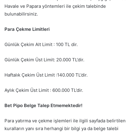
Havale ve Papara yöntemleri ile çekim talebinde
bulunabilirsiniz.
Para Çekme Limitleri
Günlük Çekim Alt Limit : 100 TL dir.
Günlük Çekim Üst Limit: 20.000 TL’dir.
Haftalık Çekim Üst Limit :140.000 TL’dir.
Aylık Çekim Üst Limit : 600.000 TL’dir.
Bet Pipo Belge Talep Etmemektedir!
Para yatırma ve çekme işlemleri ile ilgili sayfada belirtilen
kuralların yanı sıra herhangi bir bilgi ya da belge talebi