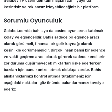
Galabet TV üzerinden tüm maçları canlı yayında
kesintisiz ve reklamsız izleyebileceğiniz bir platform.
Sorumlu Oyunculuk
Galabet.com’da bahis ya da casino oyunlarına katılmak
kolay ve eğlencelidir. Bahis sadece bir eğlence aracı
olarak görülmeli, finansal bir gelir kaynağı olarak
kesinlikle görülmemelidir. Birçok insan bahsi bir eğlence
ve vakit geçirme aracı olarak görerek sadece kendilerini
zor duruma düşürmeyecek miktarları riske ederlerken
bazıları için bunu kontrol etmek oldukça zordur. Bahis
alışkanlıklarınızı kontrol altında tutabilmeniz için
aşağıdaki noktaları göz önünde bulundurmanızı tavsiye
ederiz: