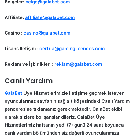
Belgeler:
belge@galabet.com
Affiliate:
affiliate@galabet.com
Casino :
casino@galabet.com
Lisans İletişim :
certria@gaminglicences.com
Reklam ve İşbirlikleri :
reklam@galabet.com
Canlı Yardım
GalaBet
Üye Hizmetlerimizle iletişime geçmek isteyen
oyuncularımız sayfanın sağ alt köşesindeki Canlı Yardım
penceresine tıklamanız gerekmektedir. GalaBet ekibi
olarak sizlere bol şanslar dileriz. GalaBet Üye
Hizmetlerimiz haftanın yedi (7) günü 24 saat boyunca
canlı yardım bölümünden siz değerli oyuncularımıza