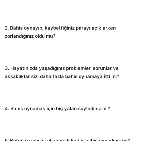
2. Bahis oynayıp, kaybettiğiniz parayı açıklarken
zorlandığınız oldu mu?
3. Hayatınızda yaşadığınız problemler, sorunlar ve
aksaklıklar sizi daha fazla bahis oynamaya itti mi?
4. Bahis oynamak için hiç yalan söylediniz mi?
5. Bütün paranızı kullanacak kadar bahis oynadınız mı?