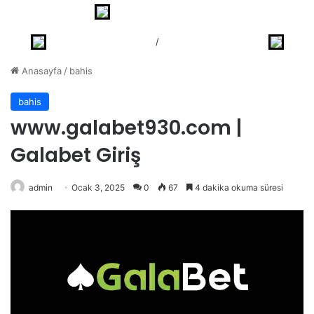
/
Anasayfa
/
bahis
bahis
www.galabet930.com |
Galabet Giriş
admin
Ocak 3, 2025
0
67
4 dakika okuma süresi