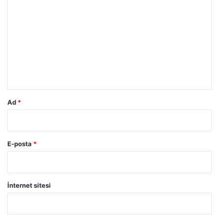
o
r
u
m
*
Ad
*
E-posta
*
İnternet sitesi