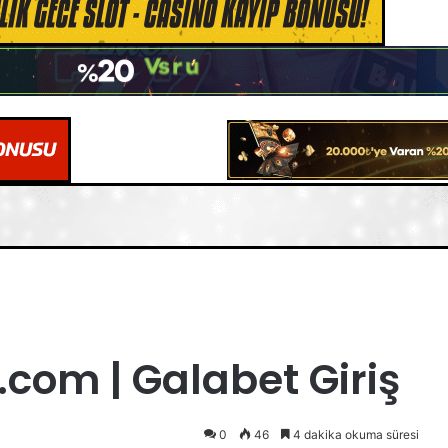
om | Galabet Giriş
0
46
4 dakika okuma süresi