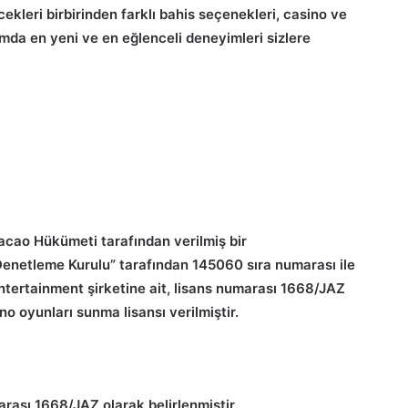
cekleri birbirinden farklı bahis seçenekleri, casino ve
tamda en yeni ve en eğlenceli deneyimleri sizlere
acao Hükümeti tarafından verilmiş bir
Denetleme Kurulu” tarafından 145060 sıra numarası ile
ntertainment şirketine ait, lisans numarası 1668/JAZ
no oyunları sunma lisansı verilmiştir.
marası 1668/JAZ olarak belirlenmiştir.