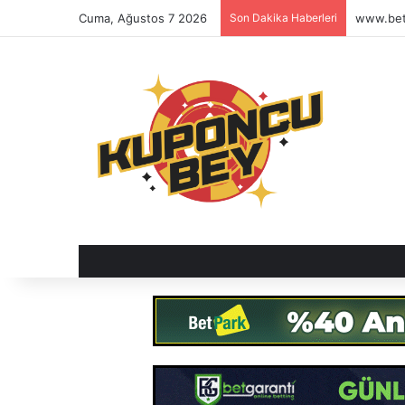
Cuma, Ağustos 7 2026
Son Dakika Haberleri
www.betg