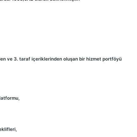
den ve 3. taraf içeriklerinden oluşan bir hizmet portföyü
platformu,
lifleri,