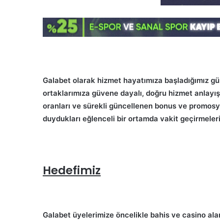
Galabet olarak hizmet hayatımıza başladığımız gün
ortaklarımıza güvene dayalı, doğru hizmet anlayışı
oranları ve sürekli güncellenen bonus ve promosyo
duydukları eğlenceli bir ortamda vakit geçirmeleri
Hedefimiz
Galabet üyelerimize öncelikle bahis ve casino alanl