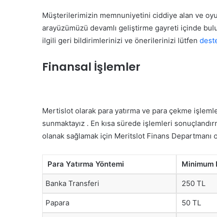
Müşterilerimizin memnuniyetini ciddiye alan ve oyun
arayüzümüzü devamlı geliştirme gayreti içinde bulun
ilgili geri bildirimlerinizi ve önerilerinizi lütfen
dest
Finansal İşlemler
Mertislot olarak para yatırma ve para çekme işlemle
sunmaktayız . En kısa sürede işlemleri sonuçlandır
olanak sağlamak için Meritslot Finans Departmanı ol
Para Yatırma Yöntemi
Minimum 
Banka Transferi
250 TL
Papara
50 TL