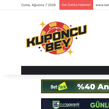
Cuma, Ağustos 7 2026
Son Dakika Haberleri
www.betg