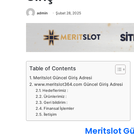
admin
Şubat 28, 2025
Table of Contents
Meritslot Güncel Giriş Adresi
www.meritslot364.com Güncel Giriş Adresi
Hedeflerimiz :
Ürünlerimiz :
Geri bildirim :
Finansal İşlemler
İletişim
Meritslot Gü