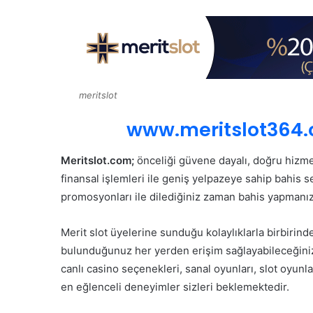
meritslot
www.meritslot364
Meritslot.com;
önceliği güvene dayalı, doğru hizmet
finansal işlemleri ile geniş yelpazeye sahip bahis 
promosyonları ile dilediğiniz zaman bahis yapmanızı
Merit slot üyelerine sunduğu kolaylıklarla birbirind
bulunduğunuz her yerden erişim sağlayabileceğiniz h
canlı casino seçenekleri, sanal oyunları, slot oyun
en eğlenceli deneyimler sizleri beklemektedir.