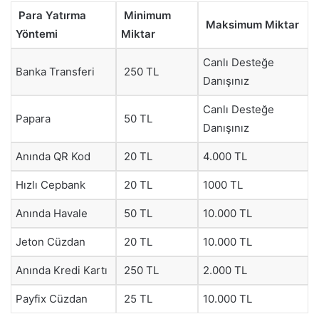
Para Yatırma
Minimum
Maksimum Miktar
Yöntemi
Miktar
Canlı Desteğe
Banka Transferi
250 TL
Danışınız
Canlı Desteğe
Papara
50 TL
Danışınız
Anında QR Kod
20 TL
4.000 TL
Hızlı Cepbank
20 TL
1000 TL
Anında Havale
50 TL
10.000 TL
Jeton Cüzdan
20 TL
10.000 TL
Anında Kredi Kartı
250 TL
2.000 TL
Payfix Cüzdan
25 TL
10.000 TL