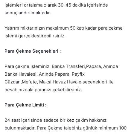
işlemleri ortalama olarak 30-45 dakika içerisinde
sonuçlandırılmaktadır.
Yatırım miktarınızın maksimum 50 katı kadar para çekme
işlemi gerçekleştirebilirsiniz.
Para Çekme Seçenekleri :
Para çekme işleminizi Banka Transferi,Papara, Anında
Banka Havalesi, Anında Papara, Payfix
Cüzdan,Mefete, Maksi Havuz Havale seçenekleri ile
hesabınızdaki paranızı çekebilirsiniz.
Para Çekme Limiti :
24 saat içerisinde sadece bir kez çekim hakkınız
bulunmaktadır. Para Çekme talebiniz günlük minimum 100