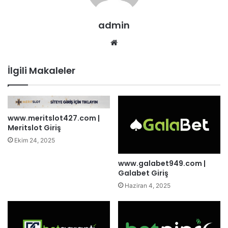
admin
Web
sitesi
İlgili Makaleler
www.meritslot427.com |
Meritslot Giriş
Ekim 24, 2025
www.galabet949.com |
Galabet Giriş
Haziran 4, 2025