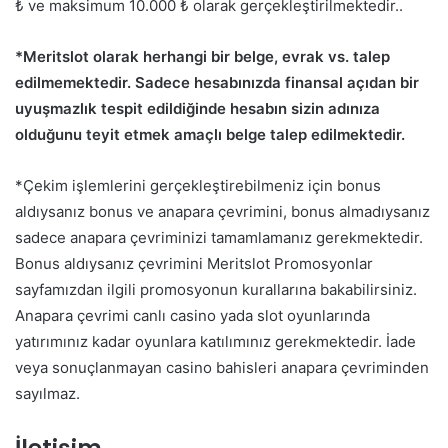
₺ ve maksimum 10.000 ₺ olarak gerçekleştirilmektedir..
*Meritslot olarak herhangi bir belge, evrak vs. talep
edilmemektedir. Sadece hesabınızda finansal açıdan bir
uyuşmazlık tespit edildiğinde hesabın sizin adınıza
olduğunu teyit etmek amaçlı belge talep edilmektedir.
*Çekim işlemlerini gerçekleştirebilmeniz için bonus
aldıysanız bonus ve anapara çevrimini, bonus almadıysanız
sadece anapara çevriminizi tamamlamanız gerekmektedir.
Bonus aldıysanız çevrimini Meritslot Promosyonlar
sayfamızdan ilgili promosyonun kurallarına bakabilirsiniz.
Anapara çevrimi canlı casino yada slot oyunlarında
yatırımınız kadar oyunlara katılımınız gerekmektedir. İade
veya sonuçlanmayan casino bahisleri anapara çevriminden
sayılmaz.