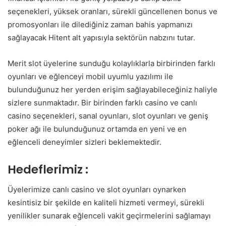
seçenekleri, yüksek oranları, sürekli güncellenen bonus ve
promosyonları ile dilediğiniz zaman bahis yapmanızı
sağlayacak Hitent alt yapısıyla sektörün nabzını tutar.
Merit slot üyelerine sunduğu kolaylıklarla birbirinden farklı
oyunları ve eğlenceyi mobil uyumlu yazılımı ile
bulunduğunuz her yerden erişim sağlayabileceğiniz haliyle
sizlere sunmaktadır. Bir birinden farklı casino ve canlı
casino seçenekleri, sanal oyunları, slot oyunları ve geniş
poker ağı ile bulunduğunuz ortamda en yeni ve en
eğlenceli deneyimler sizleri beklemektedir.
Hedeflerimiz :
Üyelerimize canlı casino ve slot oyunları oynarken
kesintisiz bir şekilde en kaliteli hizmeti vermeyi, sürekli
yenilikler sunarak eğlenceli vakit geçirmelerini sağlamayı