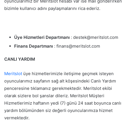
oyuncularımız bir Meritslot hesabı var ise mail gönderirken
bizimle kullanıcı adını paylaşmalarını rica ederiz.
Üye Hizmetleri Departmanı
:
destek@meritslot.com
Finans Departmanı
:
finans@meritslot.com
CANLI YARDIM
Meritslot
üye hizmetlerimizle iletişime geçmek isteyen
oyuncularımız sayfanın sağ alt köşesindeki Canlı Yardım
penceresine tıklamanız gerekmektedir. Meritslot ekibi
olarak sizlere bol şanslar dileriz. Meritslot Müşteri
Hizmetlerimiz haftanın yedi (7) günü 24 saat boyunca canlı
yardım bölümünden siz değerli oyuncularımıza hizmet
vermektedir.