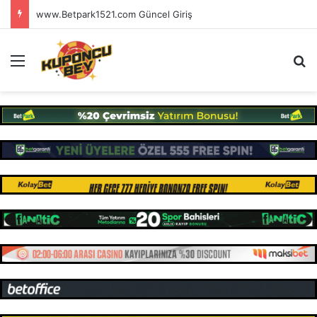
www.Betpark1521.com Güncel Giriş
Menü
Ar