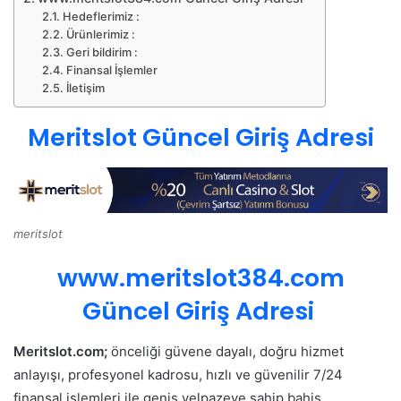
Hedeflerimiz :
Ürünlerimiz :
Geri bildirim :
Finansal İşlemler
İletişim
Meritslot Güncel Giriş Adresi
meritslot
www.meritslot384
.com
Güncel Giriş Adresi
Meritslot.com;
önceliği güvene dayalı, doğru hizmet
anlayışı, profesyonel kadrosu, hızlı ve güvenilir 7/24
finansal işlemleri ile geniş yelpazeye sahip bahis