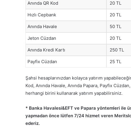
Anında QR Kod
20 TL
Hızlı Cepbank
20 TL
Anında Havale
50 TL
Jeton Cüzdan
20 TL
Anında Kredi Kartı
250 TL
Payfix Cüzdan
25 TL
Şahsi hesaplarınızdan kolayca yatırım yapabileceği
Kod, Anında Havale, Anında Papara, Payfix Cüzdan
herhangi birini kullanarak yatırım yapabilirsiniz.
* Banka Havalesi&EFT ve Papara yöntemleri ile üst
yapmadan önce lütfen 7/24 hizmet veren Meritslot
ederiz.