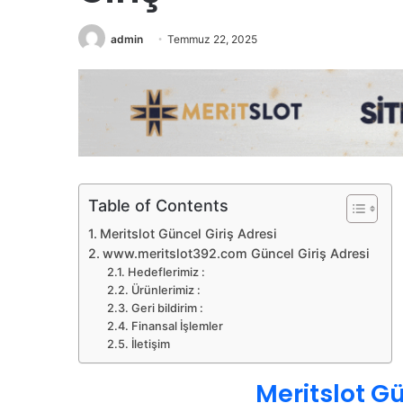
admin
Temmuz 22, 2025
Table of Contents
Meritslot Güncel Giriş Adresi
www.meritslot392.com Güncel Giriş Adresi
Hedeflerimiz :
Ürünlerimiz :
Geri bildirim :
Finansal İşlemler
İletişim
Meritslot Gü