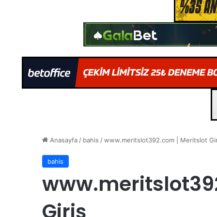
Anasayfa
/
bahis
/
www.meritslot392.com | Meritslot Gir
bahis
www.meritslot392
Giriş