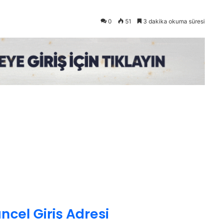
0
51
3 dakika okuma süresi
ncel Giriş Adresi