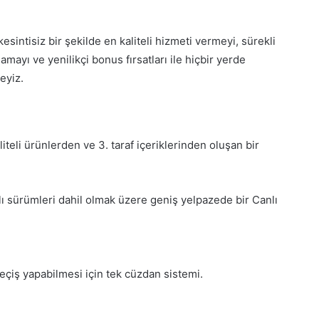
sintisiz bir şekilde en kaliteli hizmeti vermeyi, sürekli
amayı ve yenilikçi bonus fırsatları ile hiçbir yerde
eyiz.
iteli ürünlerden ve 3. taraf içeriklerinden oluşan bir
lı sürümleri dahil olmak üzere geniş yelpazede bir Canlı
geçiş yapabilmesi için tek cüzdan sistemi.