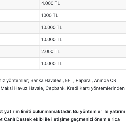
4.000 TL
1000 TL
10.000 TL
10.000 TL
2.000 TL
10.000 TL
niz yöntemler; Banka Havalesi, EFT, Papara , Anında QR
, Maksi Havuz Havale, Cepbank, Kredi Kartı yöntemlerinden
 yatırım limiti bulunmamaktadır. Bu yöntemler ile yatırım
 Canlı Destek ekibi ile iletişime geçmenizi önemle rica