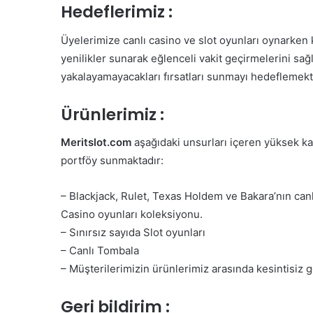
Hedeflerimiz :
Üyelerimize canlı casino ve slot oyunları oynarken ke
yenilikler sunarak eğlenceli vakit geçirmelerini sağl
yakalayamayacakları fırsatları sunmayı hedeflemekt
Ürünlerimiz :
Meritslot.com
aşağıdaki unsurları içeren yüksek kal
portföy sunmaktadır:
– Blackjack, Rulet, Texas Holdem ve Bakara’nın can
Casino oyunları koleksiyonu.
– Sınırsız sayıda Slot oyunları
– Canlı Tombala
– Müşterilerimizin ürünlerimiz arasında kesintisiz 
Geri bildirim :