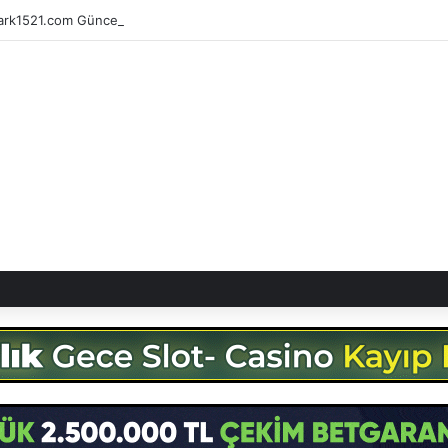
rk1521.com Güncel Giriş