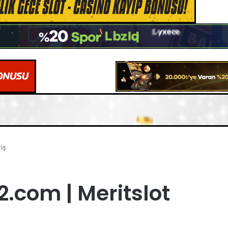
iş
.com | Meritslot