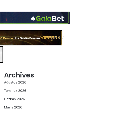
/
Archives
Ağustos 2026
Temmuz 2026
Haziran 2026
Mayıs 2026