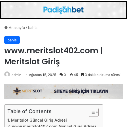
Anasayfa
/
bahis
bahis
www.meritslot402.com |
Meritslot Giriş
admin
Ağustos 15, 2025
0
45
3 dakika okuma süresi
Table of Contents
Meritslot Güncel Giriş Adresi
www.meritslot402.com Güncel Giriş Adresi