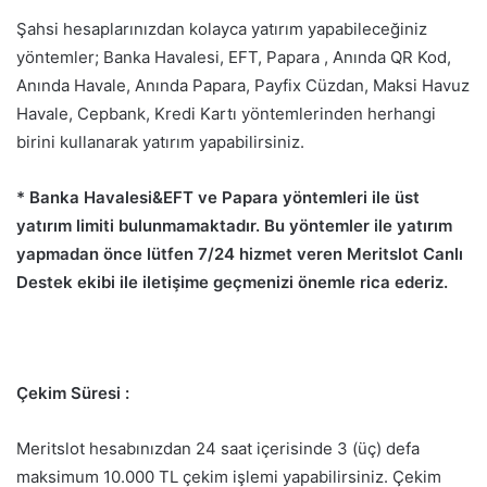
Şahsi hesaplarınızdan kolayca yatırım yapabileceğiniz
yöntemler; Banka Havalesi, EFT, Papara , Anında QR Kod,
Anında Havale, Anında Papara, Payfix Cüzdan, Maksi Havuz
Havale, Cepbank, Kredi Kartı yöntemlerinden herhangi
birini kullanarak yatırım yapabilirsiniz.
* Banka Havalesi&EFT ve Papara yöntemleri ile üst
yatırım limiti bulunmamaktadır. Bu yöntemler ile yatırım
yapmadan önce lütfen 7/24 hizmet veren Meritslot Canlı
Destek ekibi ile iletişime geçmenizi önemle rica ederiz.
Çekim Süresi :
Meritslot hesabınızdan 24 saat içerisinde 3 (üç) defa
maksimum 10.000 TL çekim işlemi yapabilirsiniz. Çekim