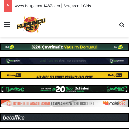
www.betgaranti1487.com | Betgaranti Giriş
Menü
Ar