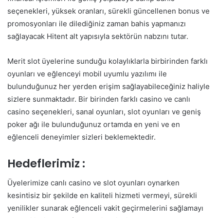
seçenekleri, yüksek oranları, sürekli güncellenen bonus ve
promosyonları ile dilediğiniz zaman bahis yapmanızı
sağlayacak Hitent alt yapısıyla sektörün nabzını tutar.
Merit slot üyelerine sunduğu kolaylıklarla birbirinden farklı
oyunları ve eğlenceyi mobil uyumlu yazılımı ile
bulunduğunuz her yerden erişim sağlayabileceğiniz haliyle
sizlere sunmaktadır. Bir birinden farklı casino ve canlı
casino seçenekleri, sanal oyunları, slot oyunları ve geniş
poker ağı ile bulunduğunuz ortamda en yeni ve en
eğlenceli deneyimler sizleri beklemektedir.
Hedeflerimiz :
Üyelerimize canlı casino ve slot oyunları oynarken
kesintisiz bir şekilde en kaliteli hizmeti vermeyi, sürekli
yenilikler sunarak eğlenceli vakit geçirmelerini sağlamayı