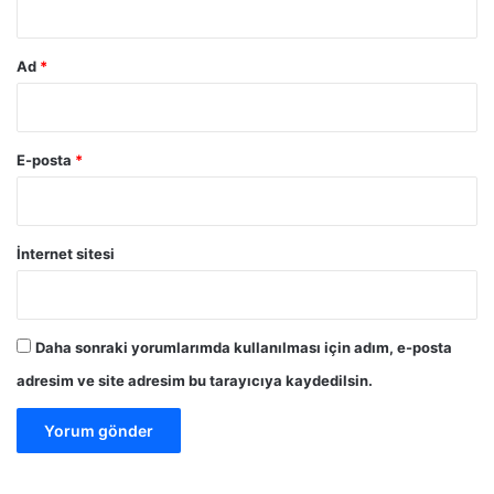
Ad
*
E-posta
*
İnternet sitesi
Daha sonraki yorumlarımda kullanılması için adım, e-posta
adresim ve site adresim bu tarayıcıya kaydedilsin.