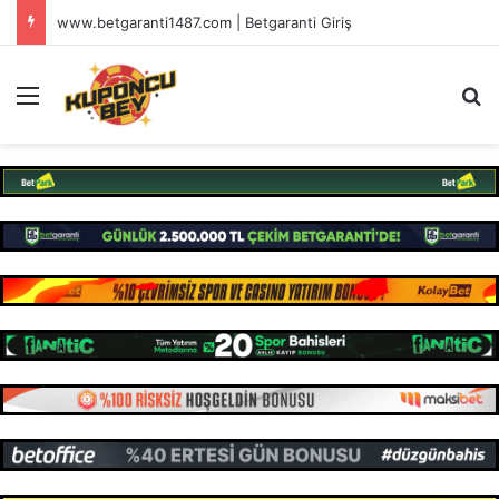
www.betgaranti1487.com | Betgaranti Giriş
Menü
Ar