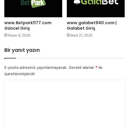
www.Betpark1177.com
www.galabet940.com |
Güncel Giriş
Galabet Giriş
Nisan 8, 2026
Mart 21, 2025
Bir yanıt yazın
E-posta adresiniz yayınlanmayacak.
Gerekli alanlar
*
ile
işaretlenmişlerdir
Y
o
r
u
m
*