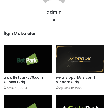
admin
Web
sitesi
İlgili Makaleler
www.Betpark879.com
www.vippark512.com |
Güncel Giriş
Vippark Giriş
Aralık 18, 2024
Ağustos 12, 2025