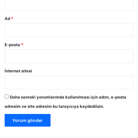
Ad
*
E-posta
*
İnternet sitesi
Daha sonraki yorumlarımda kullanılması için adım, e-posta
adresim ve site adresim bu tarayıcıya kaydedilsin.