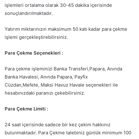
işlemleri ortalama olarak 30-45 dakika içerisinde
sonuçlandırılmaktadır.
Yatırım miktarınızın maksimum 50 katı kadar para çekme
işlemi gerçekleştirebilirsiniz.
Para Çekme Seçenekleri :
Para çekme işleminizi Banka Transferi,Papara, Anında
Banka Havalesi, Anında Papara, Payfix
Cüzdan,Mefete, Maksi Havuz Havale seçenekleri ile
hesabınızdaki paranızı çekebilirsiniz.
Para Çekme Limiti :
24 saat içerisinde sadece bir kez çekim hakkınız
bulunmaktadır. Para Çekme talebiniz günlük minimum 100