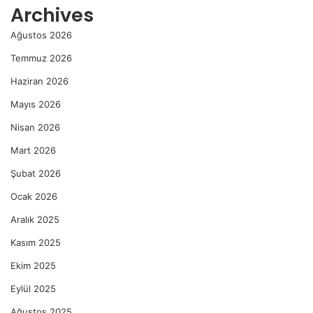
Archives
Ağustos 2026
Temmuz 2026
Haziran 2026
Mayıs 2026
Nisan 2026
Mart 2026
Şubat 2026
Ocak 2026
Aralık 2025
Kasım 2025
Ekim 2025
Eylül 2025
Ağustos 2025