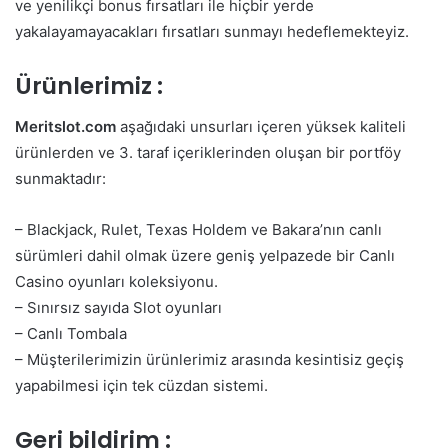
ve yenilikçi bonus fırsatları ile hiçbir yerde
yakalayamayacakları fırsatları sunmayı hedeflemekteyiz.
Ürünlerimiz :
Meritslot.com
aşağıdaki unsurları içeren yüksek kaliteli
ürünlerden ve 3. taraf içeriklerinden oluşan bir portföy
sunmaktadır:
– Blackjack, Rulet, Texas Holdem ve Bakara’nın canlı
sürümleri dahil olmak üzere geniş yelpazede bir Canlı
Casino oyunları koleksiyonu.
– Sınırsız sayıda Slot oyunları
– Canlı Tombala
– Müşterilerimizin ürünlerimiz arasında kesintisiz geçiş
yapabilmesi için tek cüzdan sistemi.
Geri bildirim :