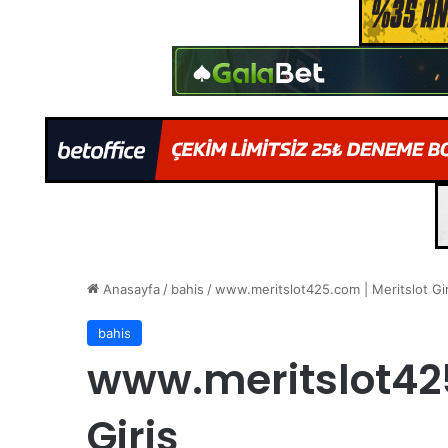
Anasayfa
/
bahis
/
www.meritslot425.com | Meritslot Gir
bahis
www.meritslot425
Giriş