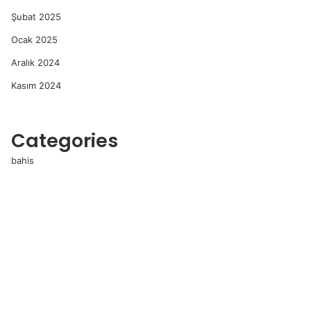
Şubat 2025
Ocak 2025
Aralık 2024
Kasım 2024
Categories
bahis