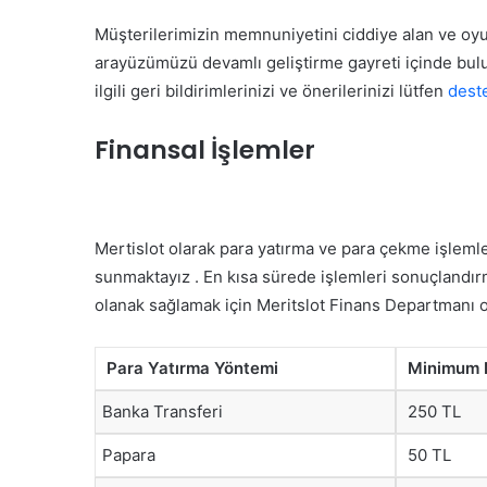
Müşterilerimizin memnuniyetini ciddiye alan ve oyun
arayüzümüzü devamlı geliştirme gayreti içinde bulun
ilgili geri bildirimlerinizi ve önerilerinizi lütfen
dest
Finansal İşlemler
Mertislot olarak para yatırma ve para çekme işlemle
sunmaktayız . En kısa sürede işlemleri sonuçlandır
olanak sağlamak için Meritslot Finans Departmanı ol
Para Yatırma Yöntemi
Minimum 
Banka Transferi
250 TL
Papara
50 TL