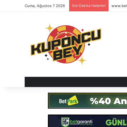
Cuma, Ağustos 7 2026
Son Dakika Haberleri
www.betg