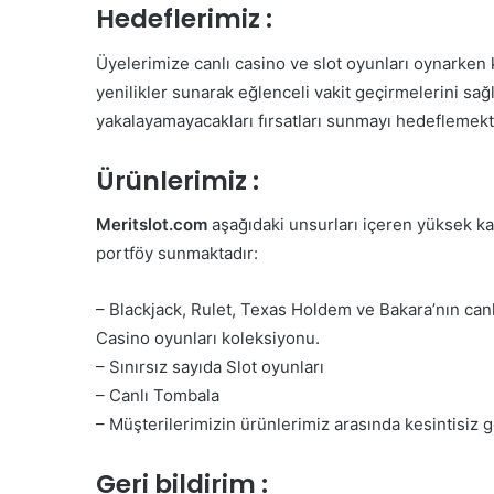
Hedeflerimiz :
Üyelerimize canlı casino ve slot oyunları oynarken ke
yenilikler sunarak eğlenceli vakit geçirmelerini sağl
yakalayamayacakları fırsatları sunmayı hedeflemekt
Ürünlerimiz :
Meritslot.com
aşağıdaki unsurları içeren yüksek kal
portföy sunmaktadır:
– Blackjack, Rulet, Texas Holdem ve Bakara’nın can
Casino oyunları koleksiyonu.
– Sınırsız sayıda Slot oyunları
– Canlı Tombala
– Müşterilerimizin ürünlerimiz arasında kesintisiz 
Geri bildirim :