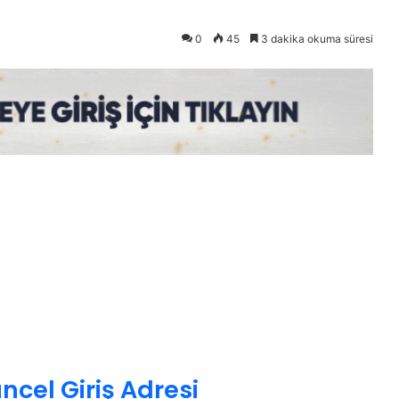
0
45
3 dakika okuma süresi
ncel Giriş Adresi