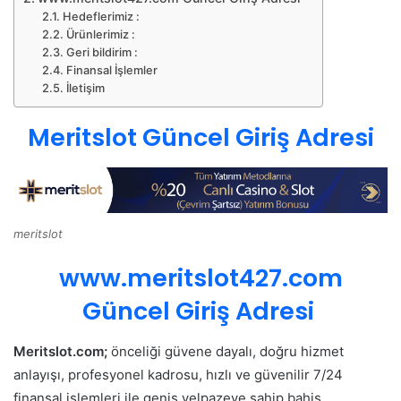
Hedeflerimiz :
Ürünlerimiz :
Geri bildirim :
Finansal İşlemler
İletişim
Meritslot Güncel Giriş Adresi
meritslot
www.meritslot427
.com
Güncel Giriş Adresi
Meritslot.com;
önceliği güvene dayalı, doğru hizmet
anlayışı, profesyonel kadrosu, hızlı ve güvenilir 7/24
finansal işlemleri ile geniş yelpazeye sahip bahis