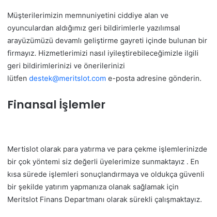
Müşterilerimizin memnuniyetini ciddiye alan ve
oyunculardan aldığımız geri bildirimlerle yazılımsal
arayüzümüzü devamlı geliştirme gayreti içinde bulunan bir
firmayız. Hizmetlerimizi nasıl iyileştirebileceğimizle ilgili
geri bildirimlerinizi ve önerilerinizi
lütfen
destek
@meritslot.com
e-posta adresine gönderin.
Finansal İşlemler
Mertislot olarak para yatırma ve para çekme işlemlerinizde
bir çok yöntemi siz değerli üyelerimize sunmaktayız . En
kısa sürede işlemleri sonuçlandırmaya ve oldukça güvenli
bir şekilde yatırım yapmanıza olanak sağlamak için
Meritslot Finans Departmanı olarak sürekli çalışmaktayız.