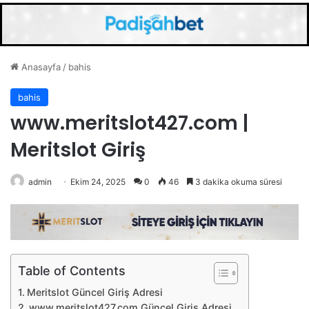
Anasayfa
/
bahis
bahis
www.meritslot427.com |
Meritslot Giriş
admin
Ekim 24, 2025
0
46
3 dakika okuma süresi
Table of Contents
Meritslot Güncel Giriş Adresi
www.meritslot427.com Güncel Giriş Adresi