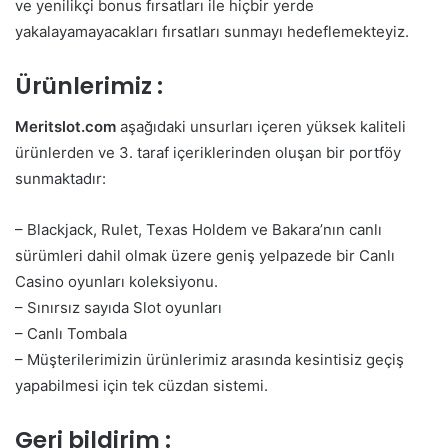
ve yenilikçi bonus fırsatları ile hiçbir yerde
yakalayamayacakları fırsatları sunmayı hedeflemekteyiz.
Ürünlerimiz :
Meritslot.com
aşağıdaki unsurları içeren yüksek kaliteli
ürünlerden ve 3. taraf içeriklerinden oluşan bir portföy
sunmaktadır:
– Blackjack, Rulet, Texas Holdem ve Bakara’nın canlı
sürümleri dahil olmak üzere geniş yelpazede bir Canlı
Casino oyunları koleksiyonu.
– Sınırsız sayıda Slot oyunları
– Canlı Tombala
– Müşterilerimizin ürünlerimiz arasında kesintisiz geçiş
yapabilmesi için tek cüzdan sistemi.
Geri bildirim :