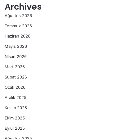
Archives
Ağustos 2026
Temmuz 2026
Haziran 2026
Mayıs 2026
Nisan 2026
Mart 2026
Şubat 2026
Ocak 2026
Aralık 2025
Kasım 2025
Ekim 2025
Eylül 2025
Ağustos 2025