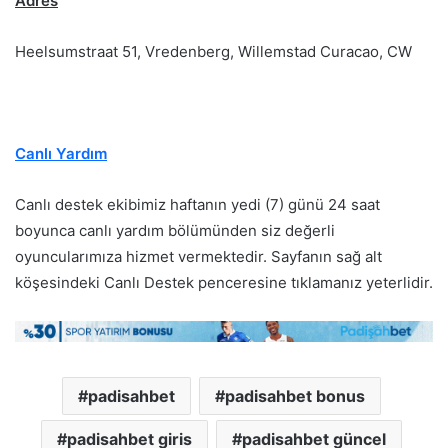
Adres
Heelsumstraat 51, Vredenberg, Willemstad Curacao, CW
Canlı Yardım
Canlı destek ekibimiz haftanın yedi (7) günü 24 saat
boyunca canlı yardım bölümünden siz değerli
oyuncularımıza hizmet vermektedir. Sayfanın sağ alt
köşesindeki Canlı Destek penceresine tıklamanız yeterlidir.
padisahbet
padisahbet bonus
padisahbet giris
padisahbet güncel