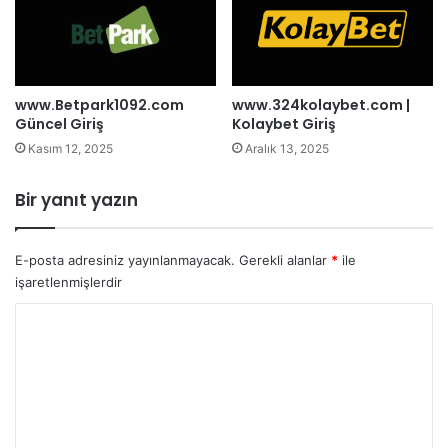
www.Betpark1092.com
www.324kolaybet.com |
Güncel Giriş
Kolaybet Giriş
Kasım 12, 2025
Aralık 13, 2025
Bir yanıt yazın
E-posta adresiniz yayınlanmayacak.
Gerekli alanlar
*
ile
işaretlenmişlerdir
Y
o
r
u
m