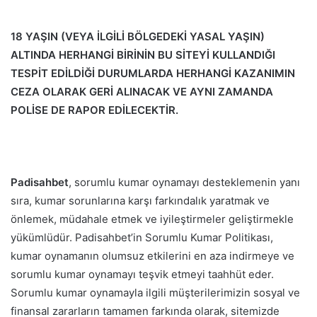
18 YAŞIN (VEYA İLGİLİ BÖLGEDEKİ YASAL YAŞIN)
ALTINDA HERHANGİ BİRİNİN BU SİTEYİ KULLANDIĞI
TESPİT EDİLDİĞİ DURUMLARDA HERHANGİ KAZANIMIN
CEZA OLARAK GERİ ALINACAK VE AYNI ZAMANDA
POLİSE DE RAPOR EDİLECEKTİR.
Padisahbet
, sorumlu kumar oynamayı desteklemenin yanı
sıra, kumar sorunlarına karşı farkındalık yaratmak ve
önlemek, müdahale etmek ve iyileştirmeler geliştirmekle
yükümlüdür. Padisahbet’in Sorumlu Kumar Politikası,
kumar oynamanın olumsuz etkilerini en aza indirmeye ve
sorumlu kumar oynamayı teşvik etmeyi taahhüt eder.
Sorumlu kumar oynamayla ilgili müşterilerimizin sosyal ve
finansal zararların tamamen farkında olarak, sitemizde