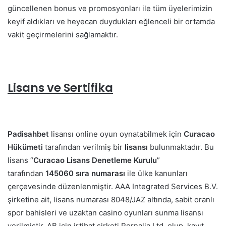
güncellenen bonus ve promosyonları ile tüm üyelerimizin
keyif aldıkları ve heyecan duydukları eğlenceli bir ortamda
vakit geçirmelerini sağlamaktır.
Lisans ve Sertifika
Padisahbet
lisansı online oyun oynatabilmek için
Curacao
Hükümeti
tarafından verilmiş bir
lisansı
bulunmaktadır. Bu
lisans “
Curacao Lisans Denetleme Kurulu
”
tarafından
145060 sıra numarası
ile ülke kanunları
çerçevesinde düzenlenmiştir. AAA Integrated Services B.V.
şirketine ait, lisans numarası 8048/JAZ altında, sabit oranlı
spor bahisleri ve uzaktan casino oyunları sunma lisansı
verilmiştir. AB için irtibat şirketi Pernalia Ltd. olup, kayıt