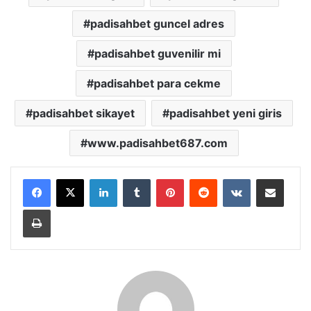
padisahbet guncel adres
padisahbet guvenilir mi
padisahbet para cekme
padisahbet sikayet
padisahbet yeni giris
www.padisahbet687.com
LinkedIn
Tumblr
Pinterest
Reddit
VKontakte
E-Posta ile paylaş
Yazdır