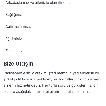
· Arkadaşlarınız ve ailenizle olan ilişkinizi,
· Sağlığınızı,
· Çalışmalarınızı,
· Eğitiminizi,
· Zamanınızı.
Bize Ulaşın
Padişahbet ekibi olarak müşteri memnuniyeti endeksli bir
şirket politikası izlemekteyiz, bu doğrultuda 7 gün 24 saat
sizlerin hizmetindeyiz. Her türlü soru ve görüşleriniz için
bizlere aşağıdaki iletişim bilgilerinden ulaşabilirsiniz: