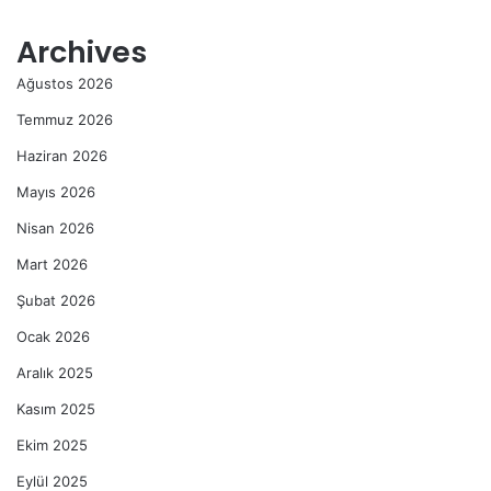
Archives
Ağustos 2026
Temmuz 2026
Haziran 2026
Mayıs 2026
Nisan 2026
Mart 2026
Şubat 2026
Ocak 2026
Aralık 2025
Kasım 2025
Ekim 2025
Eylül 2025