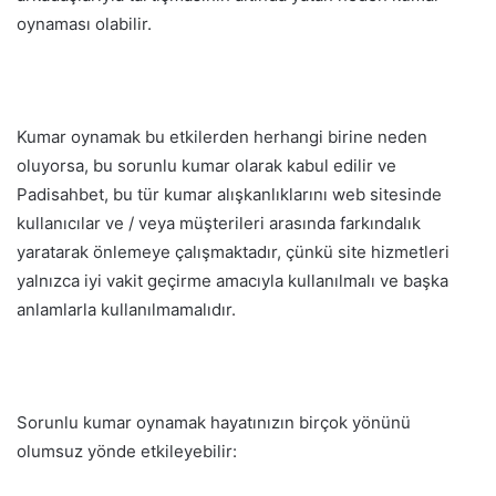
oynaması olabilir.
Kumar oynamak bu etkilerden herhangi birine neden
oluyorsa, bu sorunlu kumar olarak kabul edilir ve
Padisahbet, bu tür kumar alışkanlıklarını web sitesinde
kullanıcılar ve / veya müşterileri arasında farkındalık
yaratarak önlemeye çalışmaktadır, çünkü site hizmetleri
yalnızca iyi vakit geçirme amacıyla kullanılmalı ve başka
anlamlarla kullanılmamalıdır.
Sorunlu kumar oynamak hayatınızın birçok yönünü
olumsuz yönde etkileyebilir: