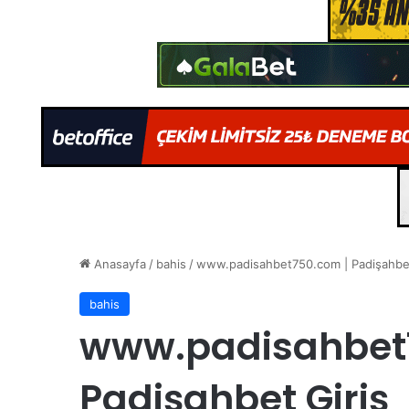
Anasayfa
/
bahis
/
www.padisahbet750.com | Padişahbet
bahis
www.padisahbet
Padişahbet Giriş