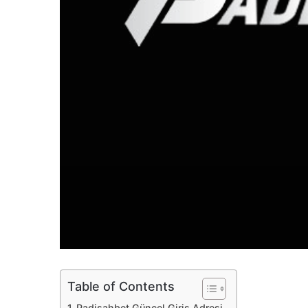
Table of Contents
Padisahbet Güncel Giriş Adresi