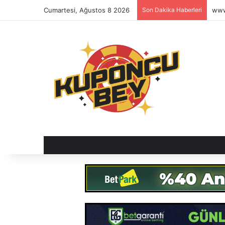
Cumartesi, Ağustos 8 2026
Son Dakika Haberleri
www.