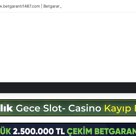
betgaranti1487.com | Betgaranti Giriş