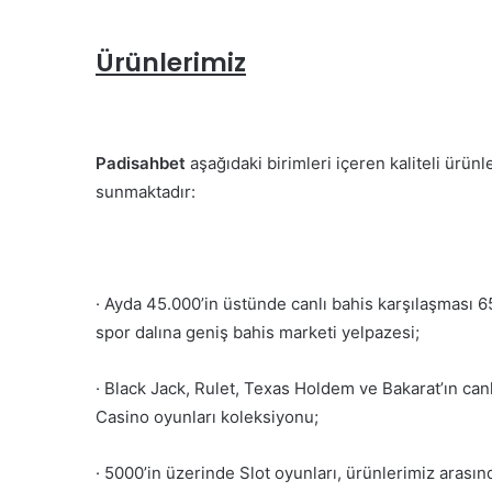
Ürünlerimiz
Padisahbet
aşağıdaki birimleri içeren kaliteli ürünl
sunmaktadır:
· Ayda 45.000’in üstünde canlı bahis karşılaşması 
spor dalına geniş bahis marketi yelpazesi;
· Black Jack, Rulet, Texas Holdem ve Bakarat’ın can
Casino oyunları koleksiyonu;
· 5000’in üzerinde Slot oyunları, ürünlerimiz arasın