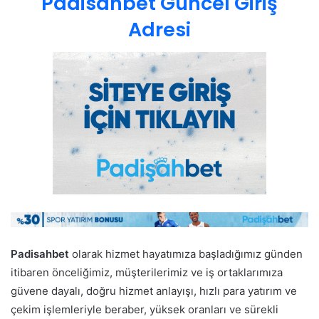
Padisahbet Güncel Giriş
Adresi
Padisahbet
olarak hizmet hayatımıza başladığımız günden
itibaren önceliğimiz, müşterilerimiz ve iş ortaklarımıza
güvene dayalı, doğru hizmet anlayışı, hızlı para yatırım ve
çekim işlemleriyle beraber, yüksek oranları ve sürekli