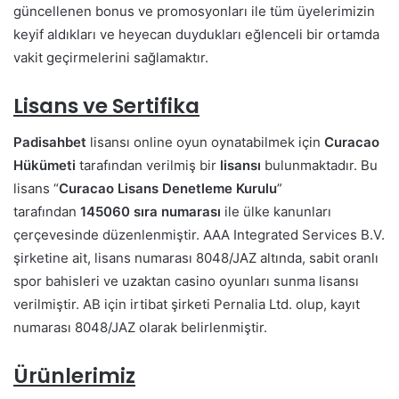
güncellenen bonus ve promosyonları ile tüm üyelerimizin
keyif aldıkları ve heyecan duydukları eğlenceli bir ortamda
vakit geçirmelerini sağlamaktır.
Lisans ve Sertifika
Padisahbet
lisansı online oyun oynatabilmek için
Curacao
Hükümeti
tarafından verilmiş bir
lisansı
bulunmaktadır. Bu
lisans “
Curacao Lisans Denetleme Kurulu
”
tarafından
145060 sıra numarası
ile ülke kanunları
çerçevesinde düzenlenmiştir. AAA Integrated Services B.V.
şirketine ait, lisans numarası 8048/JAZ altında, sabit oranlı
spor bahisleri ve uzaktan casino oyunları sunma lisansı
verilmiştir. AB için irtibat şirketi Pernalia Ltd. olup, kayıt
numarası 8048/JAZ olarak belirlenmiştir.
Ürünlerimiz