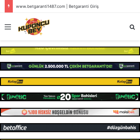
www.betgaranti1487.com | Betgaranti Giriş
Menü
Ar