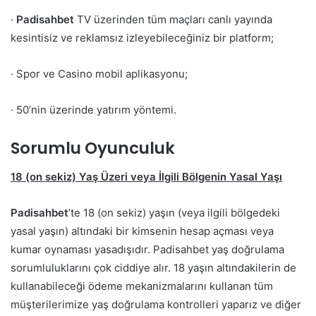
·
Padisahbet
TV üzerinden tüm maçları canlı yayında
kesintisiz ve reklamsız izleyebileceğiniz bir platform;
· Spor ve Casino mobil aplikasyonu;
· 50’nin üzerinde yatırım yöntemi.
Sorumlu Oyunculuk
18 (on sekiz) Yaş Üzeri veya İlgili Bölgenin Yasal Yaşı
Padisahbet
’te 18 (on sekiz) yaşın (veya ilgili bölgedeki
yasal yaşın) altındaki bir kimsenin hesap açması veya
kumar oynaması yasadışıdır. Padisahbet yaş doğrulama
sorumluluklarını çok ciddiye alır. 18 yaşın altındakilerin de
kullanabileceği ödeme mekanizmalarını kullanan tüm
müşterilerimize yaş doğrulama kontrolleri yaparız ve diğer