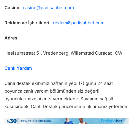
Casino
:
casino@padisahbet.com
Reklam ve İşbirlikleri
:
reklam@padisahbet.com
Adres
Heelsumstraat 51, Vredenberg, Willemstad Curacao, CW
Canlı Yardım
Canlı destek ekibimiz haftanın yedi (7) günü 24 saat
boyunca canlı yardım bölümünden siz değerli
oyuncularımıza hizmet vermektedir. Sayfanın sağ alt
köşesindeki Canlı Destek penceresine tıklamanız yeterlidir.