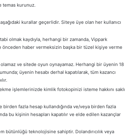
e temas kurunuz.
aşağıdaki kurallar geçerlidir. Siteye üye olan her kullanıcı
 tabi olmak kaydıyla, herhangi bir zamanda, Vippark
ne önceden haber vermeksizin başka bir tüzel kişiye verme
e olamaz ve sitede oyun oynayamaz. Herhangi bir üyenin 18
umunda; üyenin hesabı derhal kapatılarak, tüm kazancı
lır.
kme işlemlerinizde kimlik fotokopinizi isteme hakkını saklı
üye birden fazla hesap kullandığında ve/veya birden fazla
da bu kişinin hesapları kapatılır ve elde edilen kazançlar
em bütünlüğü teknolojisine sahiptir. Dolandırıcılık veya