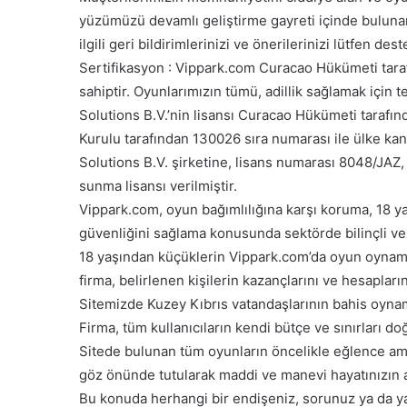
yüzümüzü devamlı geliştirme gayreti içinde bulunan 
ilgili geri bildirimlerinizi ve önerilerinizi lütfen
dest
Sertifikasyon : Vippark.com Curacao Hükümeti tara
sahiptir. Oyunlarımızın tümü, adillik sağlamak için t
Solutions B.V.’nin lisansı Curacao Hükümeti tarafı
Kurulu tarafından 130026 sıra numarası ile ülke ka
Solutions B.V. şirketine, lisans numarası 8048/JAZ, 
sunma lisansı verilmiştir.
Vippark.com, oyun bağımlılığına karşı koruma, 18 y
güvenliğini sağlama konusunda sektörde bilinçli ve
18 yaşından küçüklerin Vippark.com’da oyun oynaması
firma, belirlenen kişilerin kazançlarını ve hesaplar
Sitemizde Kuzey Kıbrıs vatandaşlarının bahis oynama
Firma, tüm kullanıcıların kendi bütçe ve sınırları
Sitede bulunan tüm oyunların öncelikle eğlence a
göz önünde tutularak maddi ve manevi hayatınızın 
Bu konuda herhangi bir endişeniz, sorunuz ya da ya