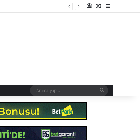
Kayıt Ol
Rastgele Makale
Kenar Bölme
Arama
yap
...