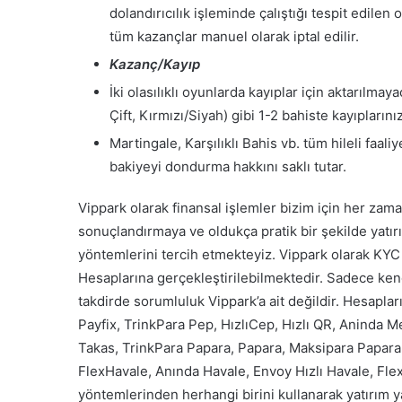
dolandırıcılık işleminde çalıştığı tespit edile
tüm kazançlar manuel olarak iptal edilir.
Kazanç/Kayıp
İki olasılıklı oyunlarda kayıplar için aktarılma
Çift, Kırmızı/Siyah) gibi 1-2 bahiste kayıplarını
Martingale, Karşılıklı Bahis vb. tüm hileli faal
bakiyeyi dondurma hakkını saklı tutar.
Vippark olarak finansal işlemler bizim için her zam
sonuçlandırmaya ve oldukça pratik bir şekilde yatır
yöntemlerini tercih etmekteyiz. Vippark olarak KY
Hesaplarına gerçekleştirilebilmektedir. Sadece kend
takdirde sorumluluk Vippark’a ait değildir. Hesapla
Payfix, TrinkPara Pep, HızlıCep, Hızlı QR, Aninda 
Takas, TrinkPara Papara, Papara, Maksipara Papara
FlexHavale, Anında Havale, Envoy Hızlı Havale, Fle
yöntemlerinden herhangi birini kullanarak yatırım y