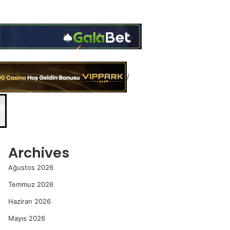
/
Archives
Ağustos 2026
Temmuz 2026
Haziran 2026
Mayıs 2026